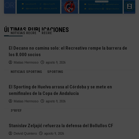
ÚLTIMAS PUBLICACIONES
NOTICIAS RECRE
RECRE
El Decano no camina solo: el Recreativo rompe la barrera de
los 8.000 socios
Matias Hermoso
agosto 9, 2026
NOTICIAS SPORTING
SPORTING
El Sporting de Huelva arrasa al Córdoba y se mete en
semifinales de la Copa de Andalucía
Matias Hermoso
agosto 9, 2026
3ªRFEF
Stanislav Zeljajić refuerza la defensa del Bollullos CF
Deivid Quintero
agosto 9, 2026