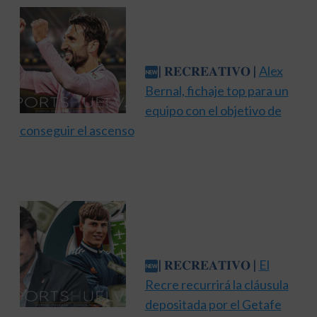
| 𝐑𝐄𝐂𝐑𝐄𝐀𝐓𝐈𝐕𝐎 |
Alex
Bernal, fichaje top para un
equipo con el objetivo de
conseguir el ascenso
| 𝐑𝐄𝐂𝐑𝐄𝐀𝐓𝐈𝐕𝐎 |
El
Recre recurrirá la cláusula
depositada por el Getafe