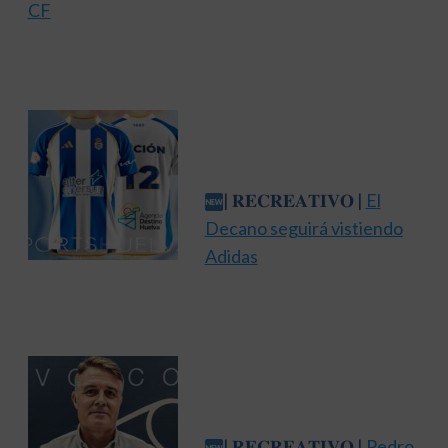
CF
| 𝐑𝐄𝐂𝐑𝐄𝐀𝐓𝐈𝐕𝐎 |
El
Decano seguirá vistiendo
Adidas
| 𝐑𝐄𝐂𝐑𝐄𝐀𝐓𝐈𝐕𝐎 |
Pedro