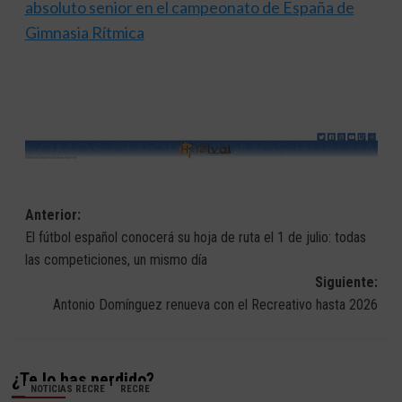
absoluto senior en el campeonato de España de
Gimnasia Rítmica
Navegación
Anterior:
El fútbol español conocerá su hoja de ruta el 1 de julio: todas
de
las competiciones, un mismo día
entradas
Siguiente:
Antonio Domínguez renueva con el Recreativo hasta 2026
¿Te lo has perdido?
NOTICIAS RECRE
RECRE