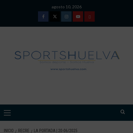
Saltar
agosto 10, 2026
al
contenido
Facebook
Twitter
Instagram
Youtube
TÉRMINOS
Y
CONDICIONES
DE
USO
SPORTSHUELVA.
Menú
primario
INICIO
RECRE
LA PORTADA | 20-06/2025