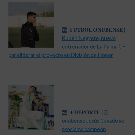
| 𝐅𝐔́𝐓𝐁𝐎𝐋 𝐎𝐍𝐔𝐁𝐄𝐍𝐒𝐄 |
Rubén Negrete, nuevo
entrenador de La Palma CF
para liderar el proyecto en División de Honor
| + 𝐃𝐄𝐏𝐎𝐑𝐓𝐄 |
El
onubense Jesús Casado se
proclama campeón