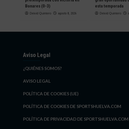
pretemporada con victoria en
gran oportunidad 
fallecidos
Bonares (0-3)
esta temporada
del
Deivid Quintero
agosto 8, 2026
Deivid Quintero
20
D
Aviso Legal
¿QUIÉNES SOMOS?
AVISO LEGAL
POLÍTICA DE COOKIES (UE)
POLÍTICA DE COOKIES DE SPORTSHUELVA.COM
POLÍTICA DE PRIVACIDAD DE SPORTSHUELVA.COM