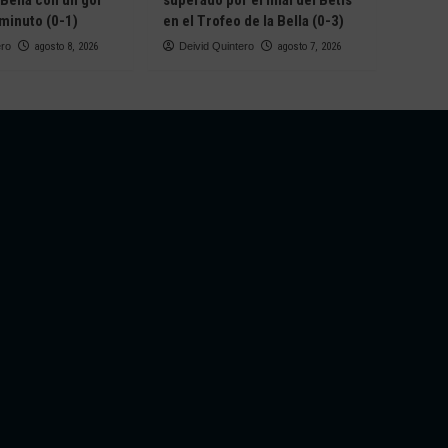
 Bella con un gol
superado por el filial del Betis
 minuto (0-1)
en el Trofeo de la Bella (0-3)
ero
agosto 8, 2026
Deivid Quintero
agosto 7, 2026