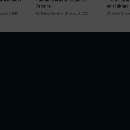
de ascender
liderando la defensa del Isla
Trofeo de la
Cristina
en el último
agosto 8, 2026
Deivid Quintero
agosto 8, 2026
Deivid Quint