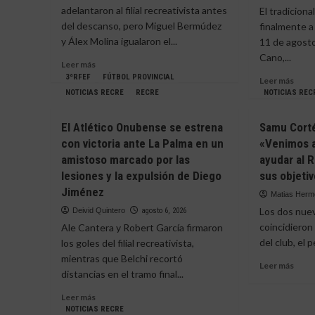
del
adelantaron al filial recreativista antes
El tradiciona
del
Betis
del descanso, pero Miguel Bermúdez
Trof
finalmente a
en
de
y Álex Molina igualaron el...
11 de agosto
el
la
Cano,...
Trofeo
Leer
Leer más
Bella
de
más
3ªRFEF
FÚTBOL PROVINCIAL
en
Leer
Leer más
la
sobre
los
más
NOTICIAS RECRE
RECRE
NOTICIAS REC
Bella
El
penal
sobr
(0-
Atlético
tras
El
El Atlético Onubense se estrena
Samu Corté
3)
Onubense
empa
X
con victoria ante La Palma en un
«Venimos a
empata
con
Trof
en
amistoso marcado por las
ayudar al 
el
de
su
San
la
lesiones y la expulsión de Diego
sus objeti
segundo
Roqu
Vend
Jiménez
Matias Her
envite
(0-
camb
contra
Los dos nuev
Deivid Quintero
agosto 6, 2026
0)
de
el
form
coincidieron
Ale Cantera y Robert García firmaron
juvenil
y
del club, el p
los goles del filial recreativista,
del
enfre
mientras que Belchi recortó
Betis
Leer
Leer más
al
distancias en el tramo final...
(2-
más
Bollu
2)
sobr
CF
Leer
Leer más
Samu
con
más
NOTICIAS RECRE