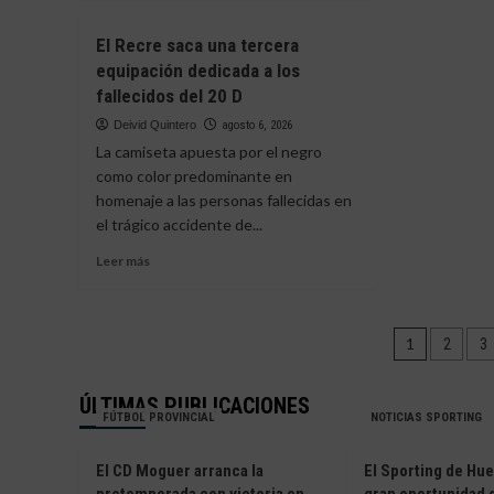
Cort
el
sobre
e
Recre
El
El Recre saca una tercera
Iván
de
Atlético
Benit
equipación dedicada a los
Huel
Onubense
«Ven
fallecidos del 20 D
se
a
estrena
Deivid Quintero
agosto 6, 2026
compe
con
crece
La camiseta apuesta por el negro
victoria
y
como color predominante en
ante
ayud
homenaje a las personas fallecidas en
La
al
Palma
el trágico accidente de...
Recre
en
a
Leer
Leer más
un
cons
más
amistoso
sus
sobre
marcado
objet
El
por
Pagina
Recre
1
2
3
las
saca
lesiones
de
una
y
ÚLTIMAS PUBLICACIONES
tercera
entrad
la
FÚTBOL PROVINCIAL
NOTICIAS SPORTING
equipación
expulsión
dedicada
de
a
El CD Moguer arranca la
El Sporting de Hue
Diego
los
Jiménez