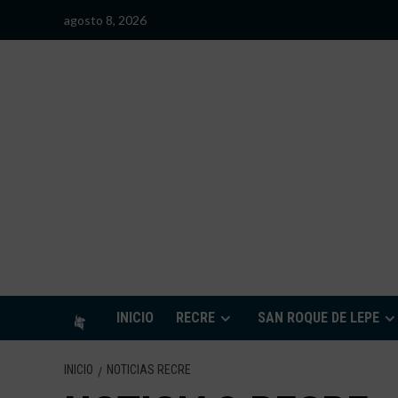
Saltar
agosto 8, 2026
al
contenido
S
INICIO
RECRE
SAN ROQUE DE LEPE
INICIO
NOTICIAS RECRE