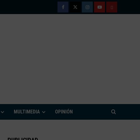
Facebook
Twitter
Instagram
Youtube
TÉRMINOS
Y
CONDICIONE
DE
USO
M
MULTIMEDIA
OPINIÓN