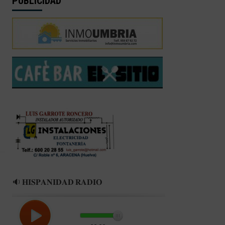
PUBLICIDAD
🔉 𝐇𝐈𝐒𝐏𝐀𝐍𝐈𝐃𝐀𝐃 𝐑𝐀𝐃𝐈𝐎