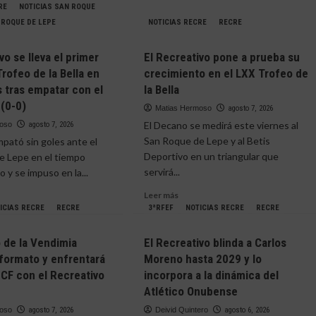
RE
NOTICIAS SAN ROQUE
 ROQUE DE LEPE
NOTICIAS RECRE
RECRE
vo se lleva el primer
El Recreativo pone a prueba su
Trofeo de la Bella en
crecimiento en el LXX Trofeo de
s tras empatar con el
la Bella
(0-0)
Matias Hermoso
agosto 7, 2026
El Decano se medirá este viernes al
moso
agosto 7, 2026
San Roque de Lepe y al Betis
pató sin goles ante el
Deportivo en un triangular que
e Lepe en el tiempo
servirá...
 y se impuso en la...
Leer
Leer más
más
ICIAS RECRE
RECRE
3ªRFEF
NOTICIAS RECRE
RECRE
sobre
e
El
o de la Vendimia
El Recreativo blinda a Carlos
Recreativo
ativo
formato y enfrentará
Moreno hasta 2029 y lo
pone
s CF con el Recreativo
incorpora a la dinámica del
a
prueba
Atlético Onubense
su
er
moso
agosto 7, 2026
Deivid Quintero
agosto 6, 2026
crecimiento
o