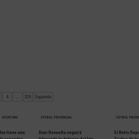
Martín:
és
Onubense
«No
ativo
venís
a
o:
va
rellenar
imos
plantilla;
venís
tir,
a
r
competir
y
ar
a
seguir
ativo
creciendo»
eguir
ivos»
ción
…
4
329
Siguiente
as
SPORTING
FÚTBOL PROVINCIAL
FÚTBOL PROVI
lva tiene una
Dani Revuelta seguirá
El Betis Depo