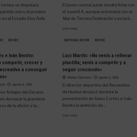
l torneo se disputará
El joven central zurdo tendrá ficha con
en
el
eo
 partido único el próximo
el Juvenil A, aunque entrenará con el
LXX
 en el Estadio Eloy Ávila
filial de Tercera Federación y estará...
Trofeo
Leer
de
Leer más
más
la
sobre
Bella
RE
RECRE
NOTICIAS RECRE
RECRE
El
tis
e
Recreativo
s e Iván Benito:
Luci Martín: «No venís a rellenar
blinda
tar
 competir, crecer y
plantilla; venís a competir y a
a
eo
Carlos
Recreativo a conseguir
seguir creciendo»
Moreno
vos»
Matias Hermoso
agosto 6, 2026
hasta
e
imia
El director deportivo del Recreativo
moso
agosto 6, 2026
2029
ia
de Huelva destacó durante la
y
os fichajes del Decano
lo
ato
presentación de Samu Cortés e Iván
 en destacar la grandeza
incorpora
Benito la ambición de...
eso de la afición y la...
a
ntará
Leer
la
Leer más
más
dinámica
llos
sobre
e
del
Luci
Atlético