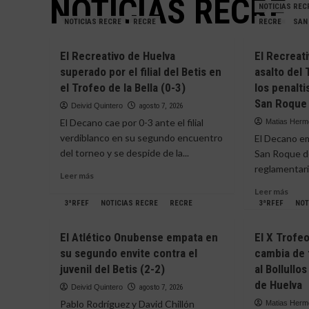
NOTICIAS RECRE
NOTICIAS REC
NOTICIAS RECRE
RECRE
RECRE
SAN
El Recreativo de Huelva
El Recreati
superado por el filial del Betis en
asalto del 
el Trofeo de la Bella (0-3)
los penalti
San Roque 
Deivid Quintero
agosto 7, 2026
El Decano cae por 0-3 ante el filial
Matias Her
verdiblanco en su segundo encuentro
El Decano em
del torneo y se despide de la...
San Roque d
reglamentario
Leer
Leer más
más
Leer
Leer más
sobre
más
3ªRFEF
NOTICIAS RECRE
RECRE
3ªRFEF
NOT
El
sobr
Recreativo
El
El Atlético Onubense empata en
El X Trofe
de
Recre
su segundo envite contra el
cambia de 
Huelva
se
superado
juvenil del Betis (2-2)
al Bollullo
lleva
por
el
de Huelva
Deivid Quintero
agosto 7, 2026
el
prim
Pablo Rodríguez y David Chillón
Matias Her
filial
asalt