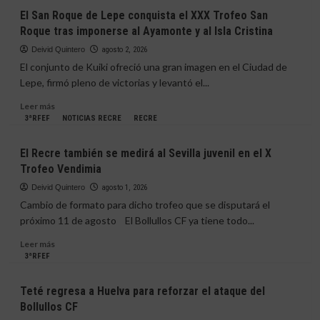
un
El
El San Roque de Lepe conquista el XXX Trofeo San
amistoso
Bollullos
Roque tras imponerse al Ayamonte y al Isla Cristina
marcado
CF
por
apuesta
Deivid Quintero
agosto 2, 2026
las
por
El conjunto de Kuiki ofreció una gran imagen en el Ciudad de
lesiones
la
Lepe, firmó pleno de victorias y levantó el...
y
juventud
la
con
Leer
Leer más
expulsión
el
más
3ªRFEF
NOTICIAS RECRE
RECRE
de
fichaje
sobre
Diego
del
El
El Recre también se medirá al Sevilla juvenil en el X
Jiménez
portero
San
Trofeo Vendimia
Justo
Roque
Fernández
de
Deivid Quintero
agosto 1, 2026
Lepe
Cambio de formato para dicho trofeo que se disputará el
conquista
próximo 11 de agosto El Bollullos CF ya tiene todo...
el
XXX
Leer
Leer más
Trofeo
más
3ªRFEF
San
sobre
Roque
El
Teté regresa a Huelva para reforzar el ataque del
tras
Recre
Bollullos CF
imponerse
también