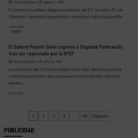
al
se
Deivid Quintero
agosto 1, 2026
Ayamonte
medirá
El extremo sevillano llega procedente del ST Joseph's FC de
y
al
Gibraltar y aportará experiencia, velocidad y gol a la plantilla...
al
Sevilla
Isla
juvenil
Leer
Leer más
Cristina
en
más
3ªRFEF
el
sobre
X
Teté
El Salerm Puente Genil regresa a Segunda Federación
Trofeo
regresa
tras ser repescado por la RFEF
Vendimia
a
Huelva
Deivid Quintero
julio 31, 2026
para
La expulsión del CD Unión Malacitano SAD abre la puerta al
reforzar
conjunto pontanés, que ya prepara su inscripción mientras
el
espera...
ataque
del
Leer
Leer más
Bollullos
más
CF
sobre
El
Paginación
Salerm
1
…
2
3
4
146
Siguiente
Puente
de
Genil
PUBLICIDAD
regresa
entradas