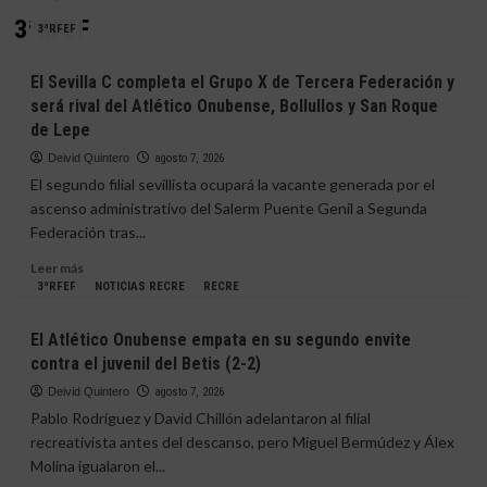
3ªRFEF
3ªRFEF
El Sevilla C completa el Grupo X de Tercera Federación y
será rival del Atlético Onubense, Bollullos y San Roque
de Lepe
Deivid Quintero
agosto 7, 2026
El segundo filial sevillista ocupará la vacante generada por el
ascenso administrativo del Salerm Puente Genil a Segunda
Federación tras...
Leer
Leer más
más
3ªRFEF
NOTICIAS RECRE
RECRE
sobre
El
El Atlético Onubense empata en su segundo envite
Sevilla
contra el juvenil del Betis (2-2)
C
completa
Deivid Quintero
agosto 7, 2026
el
Pablo Rodríguez y David Chillón adelantaron al filial
Grupo
recreativista antes del descanso, pero Miguel Bermúdez y Álex
X
Molina igualaron el...
de