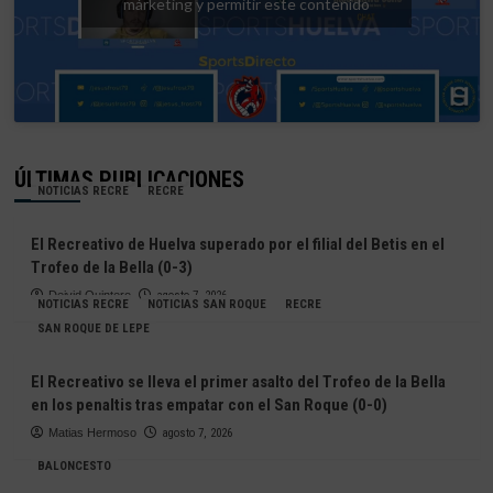
márketing y permitir este contenido
ÚLTIMAS PUBLICACIONES
NOTICIAS RECRE
RECRE
El Recreativo de Huelva superado por el filial del Betis en el
Trofeo de la Bella (0-3)
Deivid Quintero
agosto 7, 2026
NOTICIAS RECRE
NOTICIAS SAN ROQUE
RECRE
SAN ROQUE DE LEPE
El Recreativo se lleva el primer asalto del Trofeo de la Bella
en los penaltis tras empatar con el San Roque (0-0)
Matias Hermoso
agosto 7, 2026
BALONCESTO