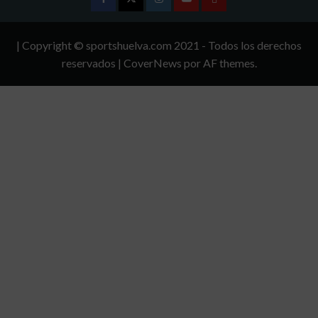
Facebook
Twitter
Instagram
Youtube
TÉRMINOS
Y
| Copyright © sportshuelva.com 2021 - Todos los derechos
CONDICIONES
reservados
|
CoverNews
por AF themes.
DE
USO