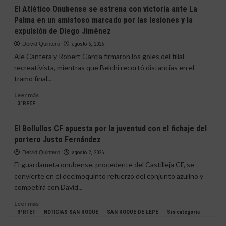
enfrentará
El
El Atlético Onubense se estrena con victoria ante La
al
Recreativo
Palma en un amistoso marcado por las lesiones y la
Bollullos
blinda
expulsión de Diego Jiménez
CF
a
con
Carlos
Deivid Quintero
agosto 6, 2026
el
Moreno
Ale Cantera y Robert García firmaron los goles del filial
Recreativo
hasta
recreativista, mientras que Belchi recortó distancias en el
de
2029
tramo final...
Huelva
y
lo
Leer
Leer más
incorpora
más
3ªRFEF
a
sobre
la
El
El Bollullos CF apuesta por la juventud con el fichaje del
dinámica
Atlético
del
portero Justo Fernández
Onubense
Atlético
se
Deivid Quintero
agosto 2, 2026
Onubense
estrena
El guardameta onubense, procedente del Castilleja CF, se
con
convierte en el decimoquinto refuerzo del conjunto azulino y
victoria
competirá con David...
ante
La
Leer
Leer más
Palma
más
3ªRFEF
NOTICIAS SAN ROQUE
SAN ROQUE DE LEPE
Sin categoría
en
sobre