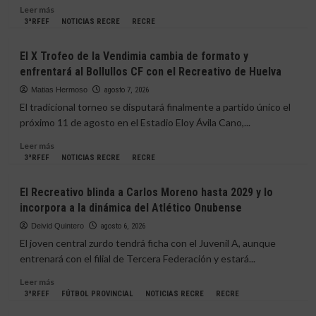
Tercera
Leer
Leer más
Federación
más
3ªRFEF
NOTICIAS RECRE
RECRE
y
sobre
será
El
El X Trofeo de la Vendimia cambia de formato y
rival
Atlético
enfrentará al Bollullos CF con el Recreativo de Huelva
del
Onubense
Atlético
empata
Matias Hermoso
agosto 7, 2026
Onubense,
en
El tradicional torneo se disputará finalmente a partido único el
Bollullos
su
próximo 11 de agosto en el Estadio Eloy Ávila Cano,...
y
segundo
San
envite
Leer
Leer más
Roque
contra
más
3ªRFEF
NOTICIAS RECRE
RECRE
de
el
sobre
Lepe
juvenil
El
El Recreativo blinda a Carlos Moreno hasta 2029 y lo
del
X
incorpora a la dinámica del Atlético Onubense
Betis
Trofeo
(2-
de
Deivid Quintero
agosto 6, 2026
2)
la
El joven central zurdo tendrá ficha con el Juvenil A, aunque
Vendimia
entrenará con el filial de Tercera Federación y estará...
cambia
de
Leer
Leer más
formato
más
3ªRFEF
FÚTBOL PROVINCIAL
NOTICIAS RECRE
RECRE
y
sobre