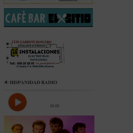
🔉 𝐇𝐈𝐒𝐏𝐀𝐍𝐈𝐃𝐀𝐃 𝐑𝐀𝐃𝐈𝐎