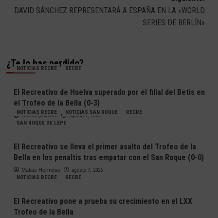
entradas
DAVID SÁNCHEZ REPRESENTARÁ A ESPAÑA EN LA «WORLD
SERIES DE BERLÍN»
¿Te lo has perdido?
NOTICIAS RECRE
RECRE
El Recreativo de Huelva superado por el filial del Betis en
el Trofeo de la Bella (0-3)
NOTICIAS RECRE
NOTICIAS SAN ROQUE
RECRE
Deivid Quintero
agosto 7, 2026
SAN ROQUE DE LEPE
El Recreativo se lleva el primer asalto del Trofeo de la
Bella en los penaltis tras empatar con el San Roque (0-0)
Matias Hermoso
agosto 7, 2026
NOTICIAS RECRE
RECRE
El Recreativo pone a prueba su crecimiento en el LXX
Trofeo de la Bella