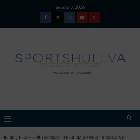
Saltar
agosto 8, 2026
al
contenido
Facebook
Twitter
Instagram
Youtube
TÉRMINOS
Y
CONDICIONES
DE
USO
SPORTSHUELVA.
Menú
primario
INICIO
RECRE
VÍCTOR MORILLO NEGOCIA SU VINCULACIÓN CON EL