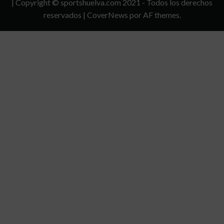
| Copyright © sportshuelva.com 2021 - Todos los derechos
CONDICIONES
reservados
|
CoverNews
por AF themes.
DE
USO