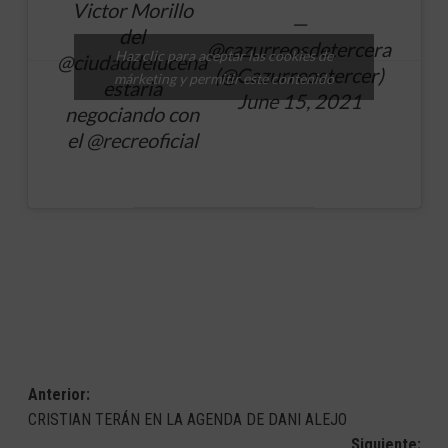
Victor Morillo
—
del
@cazurreosdetercera
Haz clic para aceptar las cookies de
@ciudaddelucena
(@Cazurreostercer)
márketing y permitir este contenido
estaria
June 15, 2021
negociando con
el
@recreoficial
Navegación
Anterior:
CRISTIAN TERÁN EN LA AGENDA DE DANI ALEJO
de
Siguiente: