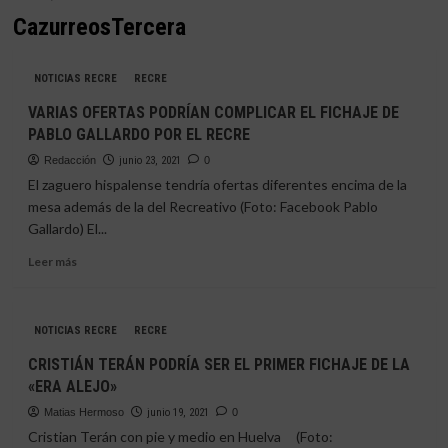
CazurreosTercera
NOTICIAS RECRE
RECRE
VARIAS OFERTAS PODRÍAN COMPLICAR EL FICHAJE DE
PABLO GALLARDO POR EL RECRE
Redacción
junio 23, 2021
0
El zaguero hispalense tendría ofertas diferentes encima de la
mesa además de la del Recreativo (Foto: Facebook Pablo
Gallardo) El...
Leer
Leer más
más
sobre
VARIAS
NOTICIAS RECRE
RECRE
OFERTAS
PODRÍAN
CRISTIÁN TERÁN PODRÍA SER EL PRIMER FICHAJE DE LA
COMPLICAR
«ERA ALEJO»
EL
FICHAJE
Matias Hermoso
junio 19, 2021
0
DE
Cristian Terán con pie y medio en Huelva (Foto: