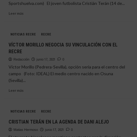
PABLO
Sportshuelva.com) El joven futbolista Cristián Terán (14 de...
GALLARDO
POR
Leer
Leer más
EL
más
RECRE
sobre
CRISTIÁN
NOTICIAS RECRE
RECRE
TERÁN
PODRÍA
VÍCTOR MORILLO NEGOCIA SU VINCULACIÓN CON EL
SER
RECRE
EL
PRIMER
Redacción
junio 17, 2021
0
FICHAJE
Víctor Morillo (Pedrera-Sevilla), opción seria para el centro del
DE
campo (Foto: IDEAL) El medio centro nacido en Osuna
LA
(Sevilla)...
«ERA
ALEJO»
Leer
Leer más
más
sobre
VÍCTOR
NOTICIAS RECRE
RECRE
MORILLO
NEGOCIA
CRISTIAN TERÁN EN LA AGENDA DE DANI ALEJO
SU
Matias Hermoso
VINCULACIÓN
junio 17, 2021
0
CON