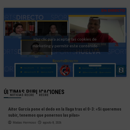
Haz clic para aceptar las cookies de
márketing y permitir este contenido
ÚLTIMAS PUBLICACIONES
NOTICIAS RECRE
RECRE
Aitor García pone el dedo en la llaga tras el 0-3: «Si queremos
subir, tenemos que ponernos las pilas»
Matias Hermoso
agosto 8, 2026