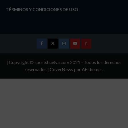
TÉRMINOS Y CONDICIONES DE USO
Facebook
Twitter
Instagram
Youtube
TÉRMINOS
Y
| Copyright © sportshuelva.com 2021 - Todos los derechos
CONDICIONES
reservados
|
CoverNews
por AF themes.
DE
USO