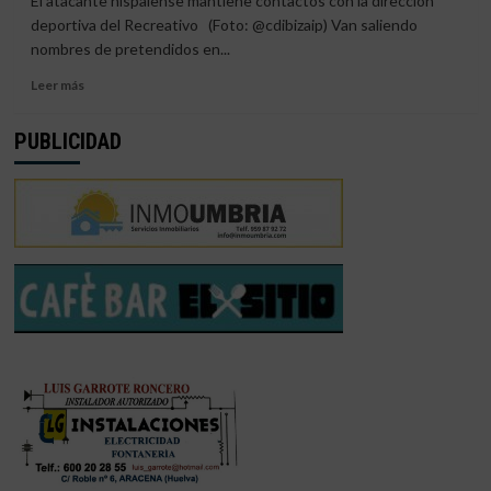
El atacante hispalense mantiene contactos con la dirección
EL
deportiva del Recreativo (Foto: @cdibizaip) Van saliendo
RECRE
nombres de pretendidos en...
Leer
Leer más
más
sobre
PUBLICIDAD
CRISTIAN
TERÁN
EN
LA
AGENDA
DE
DANI
ALEJO