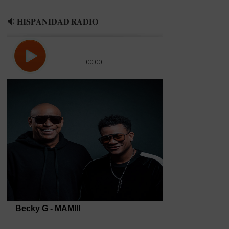
🔉 𝐇𝐈𝐒𝐏𝐀𝐍𝐈𝐃𝐀𝐃 𝐑𝐀𝐃𝐈𝐎