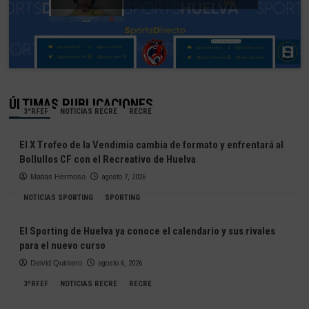
ÚLTIMAS PUBLICACIONES
3ªRFEF
NOTICIAS RECRE
RECRE
El X Trofeo de la Vendimia cambia de formato y enfrentará al
Bollullos CF con el Recreativo de Huelva
Matias Hermoso
agosto 7, 2026
NOTICIAS SPORTING
SPORTING
El Sporting de Huelva ya conoce el calendario y sus rivales
para el nuevo curso
Deivid Quintero
agosto 6, 2026
3ªRFEF
NOTICIAS RECRE
RECRE