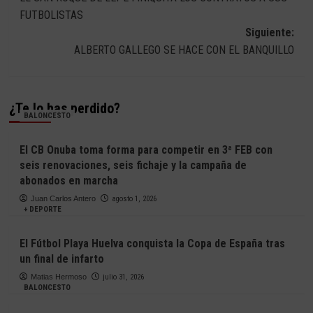
de
FUTBOLISTAS
entradas
Siguiente:
ALBERTO GALLEGO SE HACE CON EL BANQUILLO
¿Te lo has perdido?
BALONCESTO
El CB Onuba toma forma para competir en 3ª FEB con
seis renovaciones, seis fichaje y la campaña de
abonados en marcha
Juan Carlos Antero
agosto 1, 2026
+ DEPORTE
El Fútbol Playa Huelva conquista la Copa de España tras
un final de infarto
Matias Hermoso
julio 31, 2026
BALONCESTO