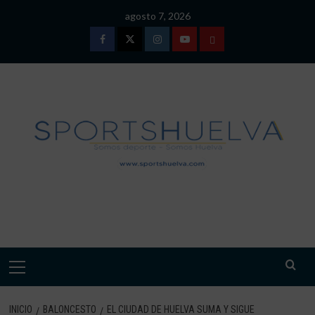
Saltar
agosto 7, 2026
al
contenido
Facebook
Twitter
Instagram
Youtube
TÉRMINOS
Y
CONDICIONES
DE
USO
SPORTSHUELVA.
Menú
primario
INICIO
BALONCESTO
EL CIUDAD DE HUELVA SUMA Y SIGUE