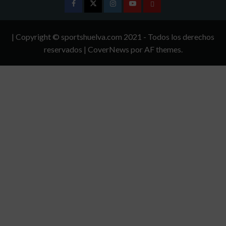
Facebook
Twitter
Instagram
Youtube
TÉRMINOS
Y
| Copyright © sportshuelva.com 2021 - Todos los derechos
CONDICIONES
reservados
|
CoverNews
por AF themes.
DE
USO