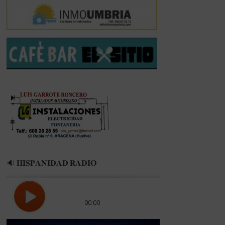
🔉 𝐇𝐈𝐒𝐏𝐀𝐍𝐈𝐃𝐀𝐃 𝐑𝐀𝐃𝐈𝐎