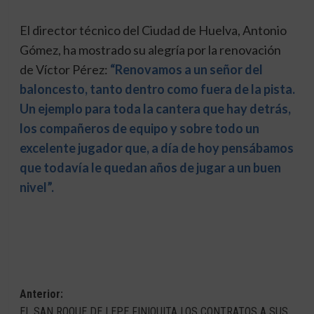
El director técnico del Ciudad de Huelva, Antonio
Gómez, ha mostrado su alegría por la renovación
de Víctor Pérez:
“Renovamos a un señor del
baloncesto, tanto dentro como fuera de la pista.
Un ejemplo para toda la cantera que hay detrás,
los compañeros de equipo y sobre todo un
excelente jugador que, a día de hoy pensábamos
que todavía le quedan años de jugar a un buen
nivel”.
Navegación
Anterior:
EL SAN ROQUE DE LEPE FINIQUITA LOS CONTRATOS A SUS