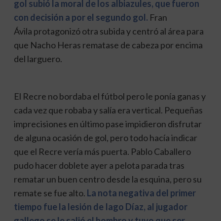
gol subió la moral de los albiazules, que fueron
con decisión a por el segundo gol.
Fran
Ávila protagonizó otra subida y centró al área para
que Nacho Heras rematase de cabeza por encima
del larguero.
El Recre no bordaba el fútbol pero le ponía ganas y
cada vez que robaba y salía era vertical. Pequeñas
imprecisiones en último pase impidieron disfrutar
de alguna ocasión de gol, pero todo hacía indicar
que el Recre vería más puerta. Pablo Caballero
pudo hacer doblete ayer a pelota parada tras
rematar un buen centro desde la esquina, pero su
remate se fue alto.
La nota negativa del primer
tiempo fue la lesión de Iago Díaz, al jugador
gallego se le salió el hombro y tuvo que ser