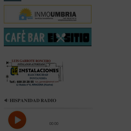
🔉 𝐇𝐈𝐒𝐏𝐀𝐍𝐈𝐃𝐀𝐃 𝐑𝐀𝐃𝐈𝐎