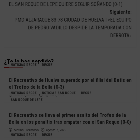
EL SAN ROQUE DE LEPE QUIERE SEGUIR SOÑANDO (0-1)
de
Siguiente:
entradas
PMD ALJARAQUE 83-78 CIUDAD DE HUELVA | «EL EQUIPO
DE PEDRO VADILLO DESPIDE LA TEMPORADA CON
DERROTA»
¿Te lo has perdido?
NOTICIAS RECRE
RECRE
El Recreativo de Huelva superado por el filial del Betis en
el Trofeo de la Bella (0-3)
NOTICIAS RECRE
NOTICIAS SAN ROQUE
RECRE
Deivid Quintero
agosto 7, 2026
SAN ROQUE DE LEPE
El Recreativo se lleva el primer asalto del Trofeo de la
Bella en los penaltis tras empatar con el San Roque (0-0)
Matias Hermoso
agosto 7, 2026
NOTICIAS RECRE
RECRE