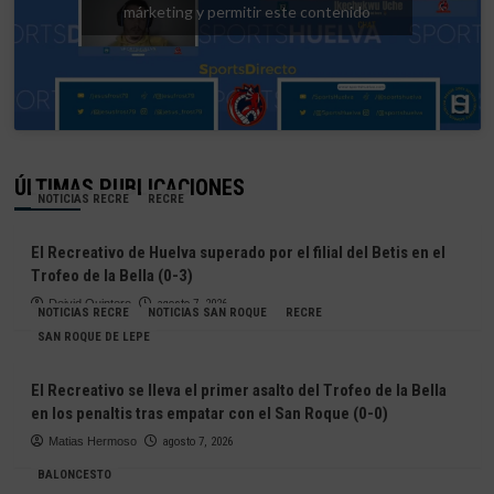
márketing y permitir este contenido
ÚLTIMAS PUBLICACIONES
NOTICIAS RECRE
RECRE
El Recreativo de Huelva superado por el filial del Betis en el
Trofeo de la Bella (0-3)
Deivid Quintero
agosto 7, 2026
NOTICIAS RECRE
NOTICIAS SAN ROQUE
RECRE
SAN ROQUE DE LEPE
El Recreativo se lleva el primer asalto del Trofeo de la Bella
en los penaltis tras empatar con el San Roque (0-0)
Matias Hermoso
agosto 7, 2026
BALONCESTO