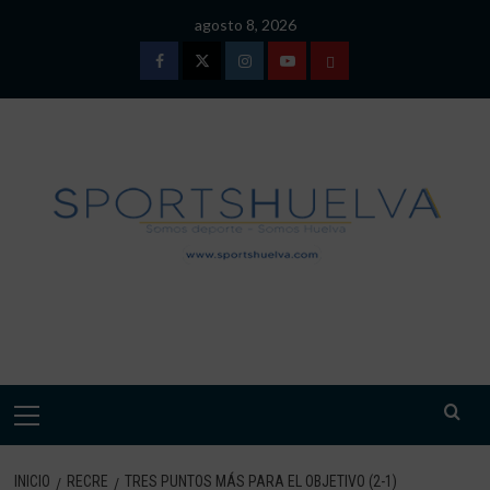
Saltar
agosto 8, 2026
al
contenido
Facebook
Twitter
Instagram
Youtube
TÉRMINOS
Y
CONDICIONES
DE
USO
SPORTSHUELVA.
Menú
primario
INICIO
RECRE
TRES PUNTOS MÁS PARA EL OBJETIVO (2-1)