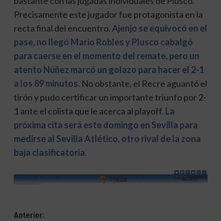
bastante con las jugadas individuales de Plusco.
Precisamente este jugador fue protagonista en la
recta final del encuentro. A
jenjo se equivocó en el
pase, no llegó Mario Robles y Plusco cabalgó
para caerse en el momento del remate, pero un
atento Núñez marcó un golazo para hacer el 2-1
a los 89 minutos.
No obstante, el Recre aguantó el
tirón y pudo certificar un importante triunfo por 2-
1 ante el colista que le acerca al playoff.
La
próxima cita será este domingo en Sevilla para
medirse al Sevilla Atlético, otro rival de la zona
baja clasificatoria.
Navegación
Anterior: