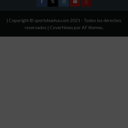
Facebook
Twitter
Instagram
Youtube
TÉRMINOS
Y
| Copyright © sportshuelva.com 2021 - Todos los derechos
CONDICIONES
reservados
|
CoverNews
por AF themes.
DE
USO