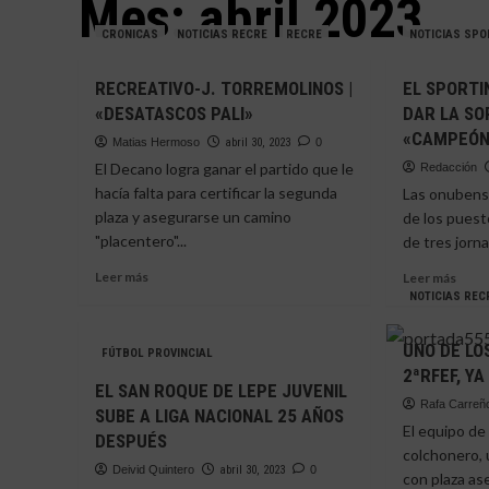
Mes:
abril 2023
CRONICAS
NOTICIAS RECRE
RECRE
NOTICIAS SPO
RECREATIVO-J. TORREMOLINOS |
EL SPORTI
«DESATASCOS PALI»
DAR LA SO
«CAMPEÓN
Matias Hermoso
abril 30, 2023
0
El Decano logra ganar el partido que le
Redacción
hacía falta para certificar la segunda
Las onubens
plaza y asegurarse un camino
de los puest
"placentero"...
de tres jorn
Leer
Leer
Leer más
Leer más
más
más
NOTICIAS REC
sobre
sobr
RECREATIVO-
EL
UNO DE LO
FÚTBOL PROVINCIAL
J.
SPO
2ªRFEF, Y
TORREMOLINOS
NO
EL SAN ROQUE DE LEPE JUVENIL
|
ES
Rafa Carreñ
SUBE A LIGA NACIONAL 25 AÑOS
«DESATASCOS
CAP
El equipo de 
DESPUÉS
PALI»
DE
colchonero, 
DAR
Deivid Quintero
abril 30, 2023
0
con plaza as
LA