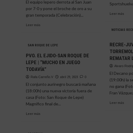
El equipo lepero derrota al San Juan
Sportshuelva
SOR
por 7-0 y pone el broche de oro a su
ANT
Leer
Leer más
gran temporada (Celebración)...
EL
más
«CA
Leer
sobr
Leer más
más
UNO
NOTICIAS REC
sobre
DE
EL
LOS
RECRE-JU
SAN ROQUE DE LEPE
SAN
GALL
TORREMOLI
ROQUE
DE
PVO. EL EJIDO-SAN ROQUE DE
REMATAR 
DE
LA
LEPE | “MUCHO EN JUEGO
LEPE
2ªRFE
Alvaro Rodr
TODAVÍA”
JUVENIL
YA
El Decano po
SUBE
CAC
Rafa Carreño.V
abril 29, 2023
0
(19:00h) la 
A
El conjunto aurinegro buscará mañana
LIGA
no gana (Fot
(18:00h) una nueva victoria fuera de
NACIONAL
Fran Vázquez)
casa (Foto: San Roque de Lepe)
25
Leer
Leer más
AÑOS
Magnífico final de...
más
DESPUÉS
Leer
sobr
Leer más
más
RECR
sobre
JUV
PVO.
TOR