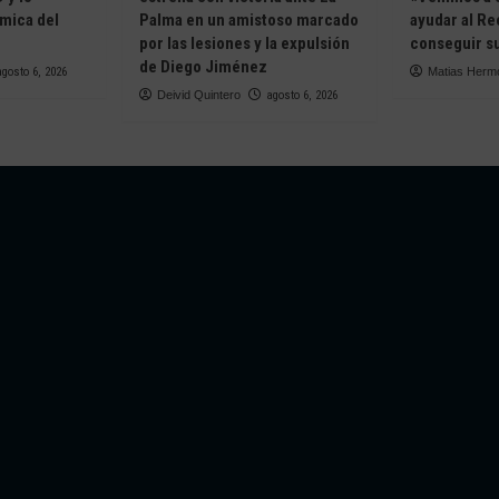
ámica del
Palma en un amistoso marcado
ayudar al Re
e
por las lesiones y la expulsión
conseguir su
de Diego Jiménez
agosto 6, 2026
Matias Herm
Deivid Quintero
agosto 6, 2026