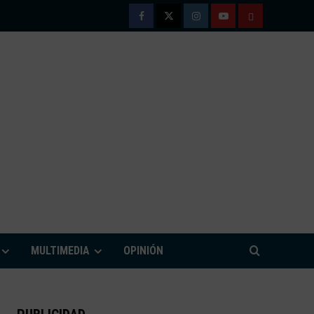
Facebook
Twitter
Instagram
Youtube
TÉRMINOS
Y
CONDICIONE
DE
USO
M
MULTIMEDIA
OPINIÓN