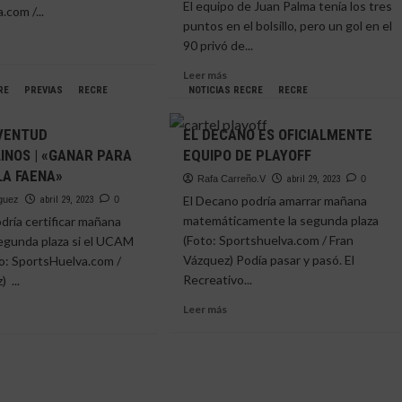
El equipo de Juan Palma tenía los tres
.com /...
PRESA
UNA
puntos en el bolsillo, pero un gol en el
E
GRAN
90 privó de...
REMONTADA
MPEÓN»
(1-
e
Leer
Leer más
3)
más
RE
PREVIAS
RECRE
NOTICIAS RECRE
RECRE
sobre
EL
VENTUD
EL DECANO ES OFICIALMENTE
ITOS
DESCUENTO
NOS | «GANAR PARA
EQUIPO DE PLAYOFF
PRIVA
LA FAENA»
DE
Rafa Carreño.V
abril 29, 2023
0
F,
UNA
El Decano podría amarrar mañana
iguez
abril 29, 2023
0
BUENA
matemáticamente la segunda plaza
dría certificar mañana
AREA
VICTORIA
(Foto: Sportshuelva.com / Fran
segunda plaza si el UCAM
DEL
Vázquez) Podía pasar y pasó. El
o: SportsHuelva.com /
MOGUER
(1-
Recreativo...
 ...
1)
Leer
Leer más
más
sobre
e
EL
E-
DECANO
ENTUD
ES
REMOLINOS