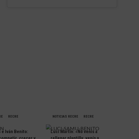
RE
RECRE
NOTICIAS RECRE
RECRE
e Iván Benito:
Luci Martín: «No venís a
competir, crecer y
rellenar plantilla; venís a