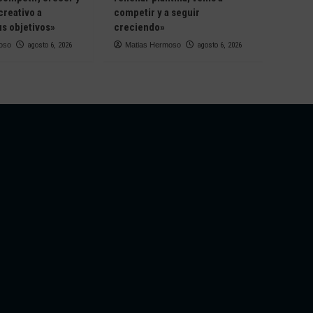
creativo a
competir y a seguir
s objetivos»
creciendo»
oso
agosto 6, 2026
Matias Hermoso
agosto 6, 2026