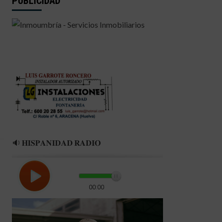
PUBLICIDAD
🔉 𝐇𝐈𝐒𝐏𝐀𝐍𝐈𝐃𝐀𝐃 𝐑𝐀𝐃𝐈𝐎