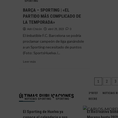
SPORTING
EL
|
EJIDO-
«GA
BARÇA – SPORTING | «EL
SAN
PAR
PARTIDO MÁS COMPLICADO DE
ROQUE
REM
LA TEMPORADA»
DE
LA
LEPE
FAEN
Adri Chicón
abril 29, 2023
0
|
El imbatible F.C. Barcelona se podría
“MUCHO
proclamar campeón de liga ganándole
EN
a un Sporting necesitado de puntos
JUEGO
TODAVÍA”
(Foto: SportsHuelva /...
Leer
Leer más
más
sobre
BARÇA
Pagina
–
1
2
3
SPORTING
de
|
3ªRFEF
NOTICIAS 
ÚLTIMAS PUBLICACIONES
«EL
entrad
NOTICIAS SPORTING
SPORTING
RECRE
PARTIDO
MÁS
COMPLICADO
El Sporting de Huelva ya
El Recreativo blin
DE
conoce el calendario y sus
Moreno hasta 2029