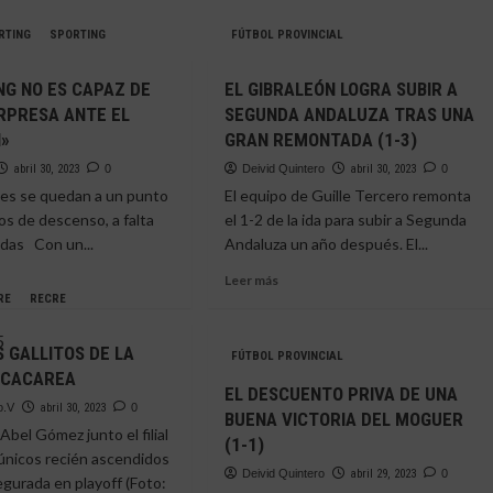
RTING
SPORTING
FÚTBOL PROVINCIAL
NG NO ES CAPAZ DE
EL GIBRALEÓN LOGRA SUBIR A
RPRESA ANTE EL
SEGUNDA ANDALUZA TRAS UNA
»
GRAN REMONTADA (1-3)
abril 30, 2023
0
Deivid Quintero
abril 30, 2023
0
es se quedan a un punto
El equipo de Guille Tercero remonta
os de descenso, a falta
el 1-2 de la ida para subir a Segunda
adas Con un...
Andaluza un año después. El...
Leer
Leer más
más
RE
RECRE
e
sobre
EL
S GALLITOS DE LA
FÚTBOL PROVINCIAL
RTING
GIBRALEÓN
A CACAREA
LOGRA
EL DESCUENTO PRIVA DE UNA
SUBIR
o.V
abril 30, 2023
0
BUENA VICTORIA DEL MOGUER
AZ
A
Abel Gómez junto el filial
(1-1)
SEGUNDA
únicos recién ascendidos
ANDALUZA
Deivid Quintero
abril 29, 2023
0
egurada en playoff (Foto:
TRAS