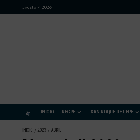
Saltar
agosto 7, 2026
al
contenido
S
INICIO
RECRE
SAN ROQUE DE LEPE
INICIO
2023
ABRIL