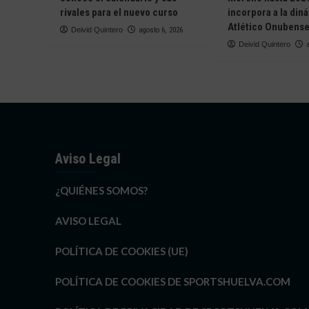
LA
rivales para el nuevo curso
incorpora a la din
TEMPORADA»
Atlético Onubens
Deivid Quintero
agosto 6, 2026
Deivid Quintero
Aviso Legal
¿QUIÉNES SOMOS?
AVISO LEGAL
POLÍTICA DE COOKIES (UE)
POLÍTICA DE COOKIES DE SPORTSHUELVA.COM