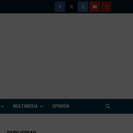
Facebook
Twitter
Instagram
Youtube
TÉRMINOS
Y
CONDICIONE
DE
USO
M
MULTIMEDIA
OPINIÓN