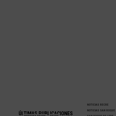
DEJA
CF
EL
SAN
JUA
NOTICIAS RECRE
NOTICIAS SAN ROQUE
ÚLTIMAS PUBLICACIONES