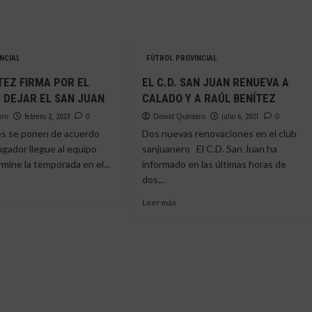
NCIAL
FÚTBOL PROVINCIAL
TEZ FIRMA POR EL
EL C.D. SAN JUAN RENUEVA A
 DEJAR EL SAN JUAN
CALADO Y A RAÚL BENÍTEZ
ero
febrero 2, 2023
0
Deivid Quintero
julio 6, 2021
0
s se ponen de acuerdo
Dos nuevas renovaciones en el club
jugador llegue al equipo
sanjuanero El C.D. San Juan ha
rmine la temporada en el...
informado en las últimas horas de
dos...
Leer
Leer más
e
más
L
sobre
TEZ
EL
A
C.D.
SAN
JUAN
RENUEVA
S
A