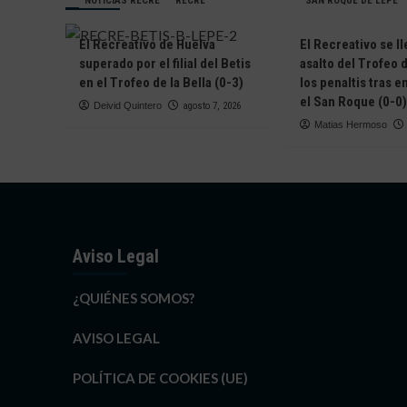
NOTICIAS RECRE
RECRE
SAN ROQUE DE LEPE
El Recreativo de Huelva
El Recreativo se ll
superado por el filial del Betis
asalto del Trofeo d
en el Trofeo de la Bella (0-3)
los penaltis tras 
el San Roque (0-0)
Deivid Quintero
agosto 7, 2026
Matias Hermoso
Aviso Legal
¿QUIÉNES SOMOS?
AVISO LEGAL
POLÍTICA DE COOKIES (UE)