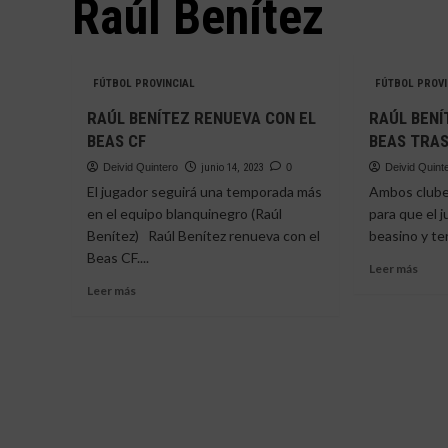
Raúl Benítez
FÚTBOL PROVINCIAL
FÚTBOL PROVI
RAÚL BENÍTEZ RENUEVA CON EL
RAÚL BENÍ
BEAS CF
BEAS TRAS
Deivid Quintero
junio 14, 2023
0
Deivid Quint
El jugador seguirá una temporada más
Ambos clube
en el equipo blanquinegro (Raúl
para que el 
Benítez) Raúl Benítez renueva con el
beasino y te
Beas CF....
Leer
Leer más
más
Leer
Leer más
sobr
más
RAÚ
sobre
BENÍ
RAÚL
FIRM
BENÍTEZ
POR
RENUEVA
EL
CON
BEAS
EL
TRA
BEAS