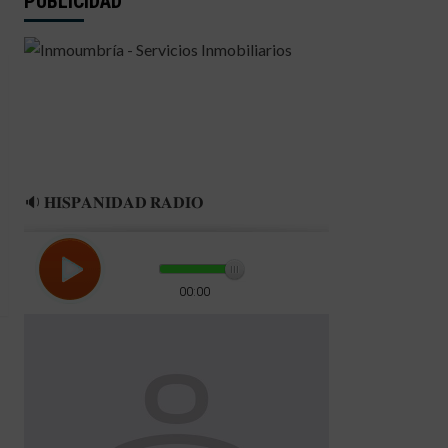
PUBLICIDAD
🔉 𝐇𝐈𝐒𝐏𝐀𝐍𝐈𝐃𝐀𝐃 𝐑𝐀𝐃𝐈𝐎