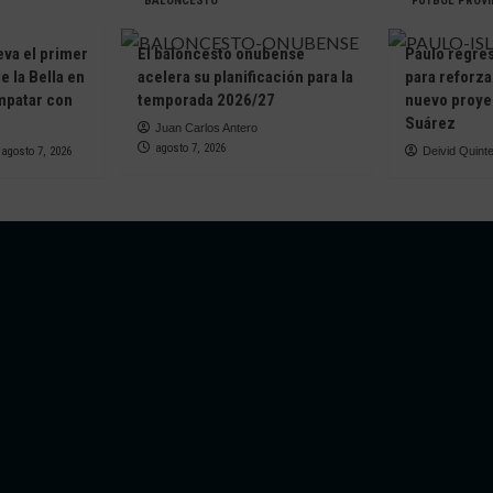
BALONCESTO
FÚTBOL PROVI
eva el primer
El baloncesto onubense
Paulo regresa
e la Bella en
acelera su planificación para la
para reforza
empatar con
temporada 2026/27
nuevo proye
Suárez
Juan Carlos Antero
agosto 7, 2026
agosto 7, 2026
Deivid Quint