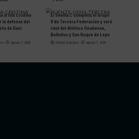
NCIAL
3ªRFEF
 al Isla Cristina
El Sevilla C completa el Grupo
r la defensa del
X de Tercera Federación y será
cto de Dani
rival del Atlético Onubense,
Bollullos y San Roque de Lepe
ero
agosto 7, 2026
Deivid Quintero
agosto 7, 2026