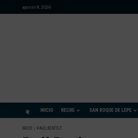
Saltar
agosto 8, 2026
al
contenido
S
INICIO
RECRE
SAN ROQUE DE LEPE
INICIO
RAÚL BENÍTEZ