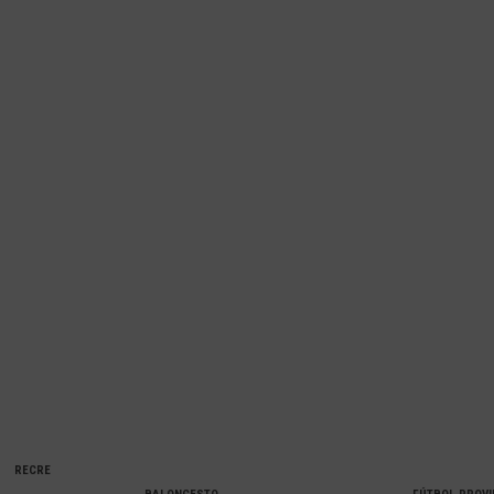
R
CALADO
Y
A
N
RAÚL
BENÍTEZ
RECRE