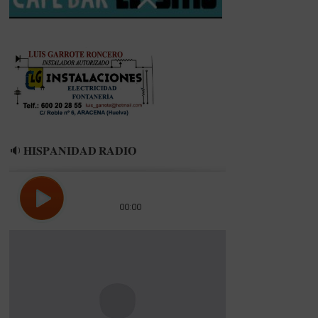
🔉 𝐇𝐈𝐒𝐏𝐀𝐍𝐈𝐃𝐀𝐃 𝐑𝐀𝐃𝐈𝐎