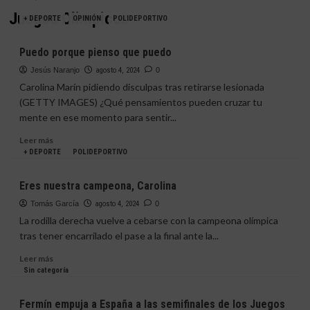
Juegos Olimpicos
+ DEPORTE
OPINIÓN
POLIDEPORTIVO
Puedo porque pienso que puedo
Jesús Naranjo
agosto 4, 2024
0
Carolina Marín pidiendo disculpas tras retirarse lesionada
(GETTY IMAGES) ¿Qué pensamientos pueden cruzar tu
mente en ese momento para sentir...
Leer
Leer más
más
+ DEPORTE
POLIDEPORTIVO
sobre
Puedo
Eres nuestra campeona, Carolina
porque
pienso
Tomás García
agosto 4, 2024
0
que
La rodilla derecha vuelve a cebarse con la campeona olímpica
puedo
tras tener encarrilado el pase a la final ante la...
Leer
Leer más
más
Sin categoría
sobre
Eres
Fermín empuja a España a las semifinales de los Juegos
nuestra