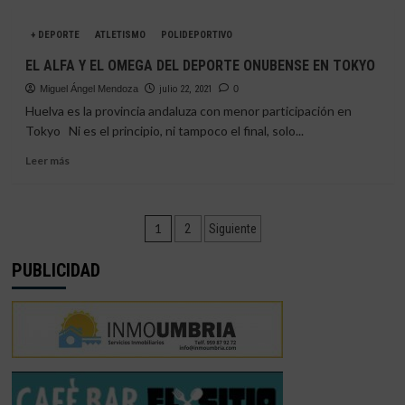
sobre
DAVID
+ DEPORTE
ATLETISMO
POLIDEPORTIVO
SÁNCHEZ
|
EL ALFA Y EL OMEGA DEL DEPORTE ONUBENSE EN TOKYO
«SI
Miguel Ángel Mendoza
CONSIGO
julio 22, 2021
0
MEDALLA
Huelva es la provincia andaluza con menor participación en
EN
Tokyo Ni es el principio, ni tampoco el final, solo...
TOKIO,
Leer
ME
Leer más
más
TIÑO
sobre
EL
EL
PELO
Paginación
ALFA
DE
1
2
Siguiente
Y
ROSA»
de
EL
PUBLICIDAD
OMEGA
entradas
DEL
DEPORTE
ONUBENSE
EN
TOKYO