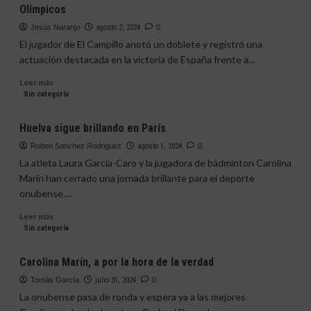
Olímpicos
campeona,
Carolina
Jesús Naranjo
agosto 2, 2024
0
El jugador de El Campillo anotó un doblete y registró una
actuación destacada en la victoria de España frente a...
Leer
Leer más
más
Sin categoría
sobre
Fermín
Huelva sigue brillando en París
empuja
a
Ruben Sanchez Rodriguez
agosto 1, 2024
0
España
La atleta Laura García-Caro y la jugadora de bádminton Carolina
a
Marín han cerrado una jornada brillante para el deporte
las
onubense....
semifinales
de
Leer
Leer más
los
más
Sin categoría
Juegos
sobre
Olímpicos
Huelva
Carolina Marín, a por la hora de la verdad
sigue
brillando
Tomás García
julio 31, 2024
0
en
La onubense pasa de ronda y espera ya a las mejores
París