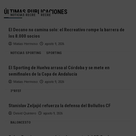
ÚLTIMAS PUBLICACIONES
NOTICIAS RECRE
RECRE
El Decano no camina solo: el Recreativo rompe la barrera de
los 8.000 socios
Matias Hermoso
agosto 9, 2026
NOTICIAS SPORTING
SPORTING
El Sporting de Huelva arrasa al Córdoba y se mete en
semifinales de la Copa de Andalucía
Matias Hermoso
agosto 9, 2026
3ªRFEF
Stanislav Zeljajić refuerza la defensa del Bollullos CF
Deivid Quintero
agosto 9, 2026
BALONCESTO