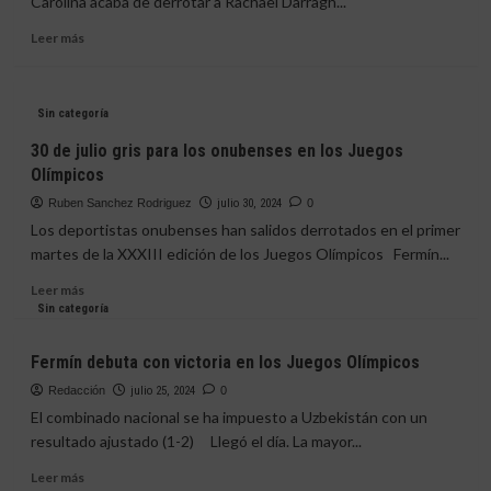
Carolina acaba de derrotar a Rachael Darragh...
Leer
Leer más
más
sobre
Carolina
Sin categoría
Marín,
a
30 de julio gris para los onubenses en los Juegos
por
Olímpicos
la
hora
Ruben Sanchez Rodriguez
julio 30, 2024
0
de
Los deportistas onubenses han salidos derrotados en el primer
la
martes de la XXXIII edición de los Juegos Olímpicos Fermín...
verdad
Leer
Leer más
más
Sin categoría
sobre
30
Fermín debuta con victoria en los Juegos Olímpicos
de
julio
Redacción
julio 25, 2024
0
gris
El combinado nacional se ha impuesto a Uzbekistán con un
para
resultado ajustado (1-2) Llegó el día. La mayor...
los
onubenses
Leer
Leer más