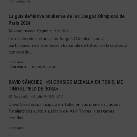
en
más
Sin categoría
los
sobre
Juegos
Fermín
La guía definitiva onubense de los Juegos Olímpicos de
Olímpicos
debuta
París 2024
con
victoria
Jesús Naranjo
julio 23, 2024
0
en
Este miércoles arranca los Juegos Olímpicos con la
los
participación de la Selección Española de fútbol, en la cual está
Juegos
convocado...
Olímpicos
Leer
Leer más
más
+ DEPORTE
POLIDEPORTIVO
sobre
La
DAVID SÁNCHEZ | «SI CONSIGO MEDALLA EN TOKIO, ME
guía
TIÑO EL PELO DE ROSA»
definitiva
onubense
Redacción
julio 29, 2021
0
de
David Sánchez participará en Tokio en sus primeros Juegos
los
Paralímpicos junto a su idolo de Xavi Torres (Imagenes
Juegos
cedidas...
Olímpicos
de
Leer
Leer más
París
más
2024