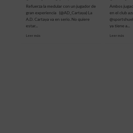
regresa
Refuerza la medular con un jugador de
Ambos jugado
al
gran experiencia (@AD_Cartaya) La
en el club az
CD
A.D. Cartaya va en serio. No quiere
@sportshuelv
Pinzón
estar...
ya tiene a...
para
afrontar
Leer
Leer
Leer más
Leer más
una
más
más
nueva
sobre
sobr
etapa
EL
ANT
CARTAYA
JOSÉ
DA
Y
LA
ANT
SORPRESA
VEG
FICHANDO
SE
A
QUE
CERPA
EN
CAS