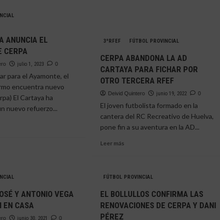
NCIAL
A ANUNCIA EL
3ªRFEF
FÚTBOL PROVINCIAL
E CERPA
CERPA ABANDONA LA AD
ero
julio 1, 2023
0
CARTAYA PARA FICHAR POR
ar para el Ayamonte, el
OTRO TERCERA RFEF
ermo encuentra nuevo
Deivid Quintero
junio 19, 2022
0
rpa) El Cartaya ha
El joven futbolista formado en la
n nuevo refuerzo...
cantera del RC Recreativo de Huelva,
pone fin a su aventura en la AD...
e
Leer
Leer más
más
TAYA
sobre
NCIA
CERPA
NCIAL
FÚTBOL PROVINCIAL
ABANDONA
AJE
LA
OSÉ Y ANTONIO VEGA
EL BOLLULLOS CONFIRMA LAS
AD
 EN CASA
RENOVACIONES DE CERPA Y DANI
A
CARTAYA
PÉREZ
PARA
ero
junio 30, 2021
0