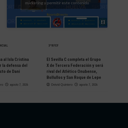
márketing y permitir este contenido
NCIAL
3ªRFEF
 al Isla Cristina
El Sevilla C completa el Grupo
r la defensa del
X de Tercera Federación y será
cto de Dani
rival del Atlético Onubense,
Bollullos y San Roque de Lepe
ero
agosto 7, 2026
Deivid Quintero
agosto 7, 2026