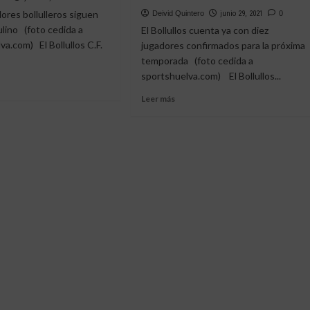
FICHAR
res bollulleros siguen
Deivid Quintero
junio 29, 2021
0
POR
ulino (foto cedida a
El Bollullos cuenta ya con diez
OTRO
a.com) El Bollullos C.F.
jugadores confirmados para la próxima
TERCERA
temporada (foto cedida a
RFEF
sportshuelva.com) El Bollullos...
Leer
Leer más
e
más
ONIO
sobre
EL
BOLLULLOS
ONIO
CONFIRMA
A
LAS
RENOVACIONES
DAN
DE
CERPA
A
Y
DANI
PÉREZ