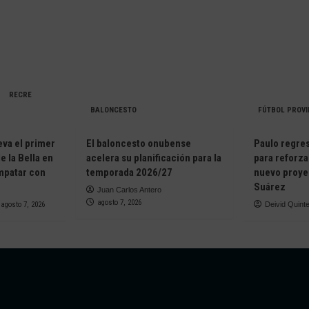
RECRE
BALONCESTO
FÚTBOL PROVI
eva el primer
El baloncesto onubense
Paulo regresa
e la Bella en
acelera su planificación para la
para reforza
empatar con
temporada 2026/27
nuevo proye
Suárez
Juan Carlos Antero
agosto 7, 2026
agosto 7, 2026
Deivid Quint