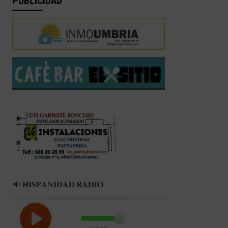
PUBLICIDAD
🔉 𝐇𝐈𝐒𝐏𝐀𝐍𝐈𝐃𝐀𝐃 𝐑𝐀𝐃𝐈𝐎