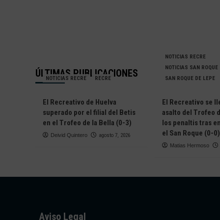
NOTICIAS RECRE
NOTICIAS SAN ROQUE
ÚLTIMAS PUBLICACIONES
NOTICIAS RECRE
RECRE
SAN ROQUE DE LEPE
El Recreativo de Huelva
El Recreativo se ll
superado por el filial del Betis
asalto del Trofeo d
en el Trofeo de la Bella (0-3)
los penaltis tras 
el San Roque (0-0)
Deivid Quintero
agosto 7, 2026
Matias Hermoso
Aviso Legal