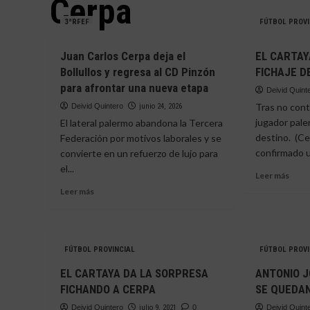
Cerpa
3ªRFEF
FÚTBOL PROVI
Juan Carlos Cerpa deja el
EL CARTAY
Bollullos y regresa al CD Pinzón
FICHAJE D
para afrontar una nueva etapa
Deivid Quint
Tras no cont
Deivid Quintero
junio 24, 2026
jugador pal
El lateral palermo abandona la Tercera
destino. (Ce
Federación por motivos laborales y se
confirmado u
convierte en un refuerzo de lujo para
el...
Leer
Leer más
más
Leer
Leer más
sobr
más
EL
sobre
CAR
Juan
ANU
Carlos
FÚTBOL PROVINCIAL
FÚTBOL PROVI
EL
Cerpa
FICH
deja
EL CARTAYA DA LA SORPRESA
ANTONIO J
DE
el
FICHANDO A CERPA
SE QUEDAN
CERP
Bollullos
y
Deivid Quintero
julio 9, 2021
0
Deivid Quint