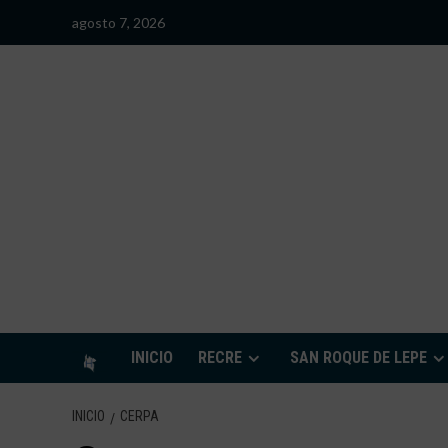
Saltar
agosto 7, 2026
al
contenido
S
INICIO
RECRE
SAN ROQUE DE LEPE
INICIO
CERPA