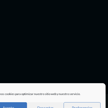
mos cookies para optimizar nuestro sitio web y nuestro servicio.
Facebook
Twitter
Instagram
Youtube
TÉRMINOS
Acepto
Descartar
Preferencias