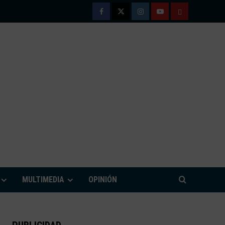
Facebook
Twitter
Instagram
Youtube
TÉRMINOS
Y
CONDICIONE
DE
USO
M
MULTIMEDIA
OPINIÓN