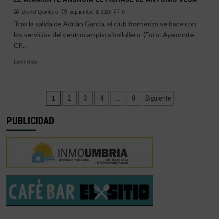
CANO
BOLLULOS
(3-
SIGUE
Deivid Quintero
septiembre 8, 2023
0
2)
SUBIDO
Tras la salida de Adrián García, el club fronterizo se hace con
A
los servicios del centrocampista bollullero (Foto: Ayamonte
LA
CF...
BUENA
OLA
Leer
Leer más
(2-
más
0)
sobre
EL
Paginación
AYAMONTE
1
…
2
3
4
8
Siguiente
ANUNCIA
de
EL
PUBLICIDAD
FICHAJE
entradas
DE
ANTONIO
VEGA