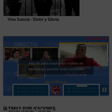
Haz clic para aceptar las cookies de
márketing y permitir este contenido
ÚLTIMAS PUBLICACIONES
NOTICIAS SPORTING
SPORTING