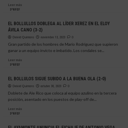
(3-
Leer
Leer más
0)
más
3ªRFEF
sobre
El
EL BOLLULLOS DOBLEGA AL LÍDER XEREZ EN EL ELOY
Bollullos
ÁVILA CANO (3-2)
sale
vivo
Deivid Quintero
noviembre 13, 2023
0
de
Gran partido de los hombres de Mario Rodríguez que supieron
Conil
ganar a un equipo invicto e imbatido. Los condales se...
para
traerse
Leer
Leer más
un
más
3ªRFEF
punto
sobre
valioso
EL
EL BOLLULOS SIGUE SUBIDO A LA BUENA OLA (2-0)
(1-
BOLLULLOS
1)
DOBLEGA
Deivid Quintero
octubre 30, 2023
0
AL
Doblete de Ale Rico que coloca al equipo azulino en la tercera
LÍDER
posición, asentado en los puestos de play-off de...
XEREZ
EN
Leer
Leer más
EL
más
3ªRFEF
ELOY
sobre
ÁVILA
EL
EL AYAMONTE ANUNCIA EL FICHAJE DE ANTONIO VEGA