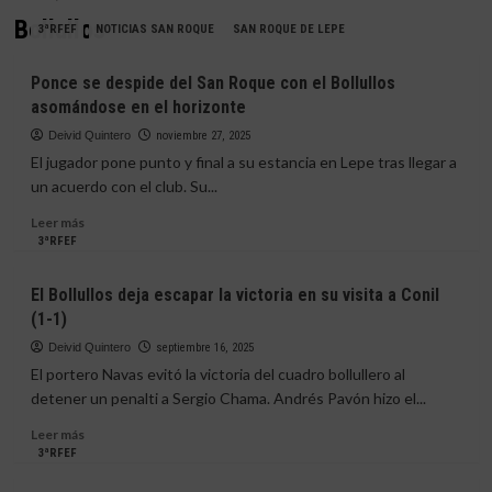
Bollullos
3ªRFEF
NOTICIAS SAN ROQUE
SAN ROQUE DE LEPE
Ponce se despide del San Roque con el Bollullos
asomándose en el horizonte
Deivid Quintero
noviembre 27, 2025
El jugador pone punto y final a su estancia en Lepe tras llegar a
un acuerdo con el club. Su...
Leer
Leer más
más
3ªRFEF
sobre
Ponce
El Bollullos deja escapar la victoria en su visita a Conil
se
(1-1)
despide
del
Deivid Quintero
septiembre 16, 2025
San
El portero Navas evitó la victoria del cuadro bollullero al
Roque
detener un penalti a Sergio Chama. Andrés Pavón hizo el...
con
el
Leer
Leer más
Bollullos
más
3ªRFEF
asomándose
sobre
en