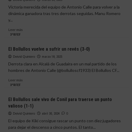
que
Victoria merecida del equipo de Antonio Calle para volver a la
pasa
dinámica ganadora tras tres derrotas seguidas. Manu Romero
a
y...
la
historia
Leer
Leer más
del
más
3ªRFEF
Bollullos
sobre
CF
El
El Bollullos vuelve a sufrir un revés (3-0)
Bollullos
supera
Deivid Quintero
marzo 18, 2025
con
Derrota clara en Alcalá de Guadaira en un mal partido de los
creces
hombres de Antonio Calle (@bollulloscf1933) El Bollullos CF...
su
duelo
Leer
Leer más
ante
más
3ªRFEF
el
sobre
Sevilla
El
El Bollullos sale vivo de Conil para traerse un punto
C
Bollullos
valioso (1-1)
(3-
vuelve
0)
a
Deivid Quintero
abril 30, 2024
0
sufrir
El equipo de Kiki consigue rascar un punto con diez jugadores
un
para dejar el descenso a cinco puntos. El tanto...
revés