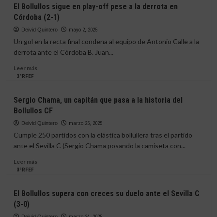
El
El Bollullos sigue en play-off pese a la derrota en
el
Bollullos
Córdoba (2-1)
horizonte
deja
escapar
Deivid Quintero
mayo 2, 2025
la
Un gol en la recta final condena al equipo de Antonio Calle a la
victoria
derrota ante el Córdoba B. Juan...
en
su
Leer
Leer más
visita
más
3ªRFEF
a
sobre
Conil
El
Sergio Chama, un capitán que pasa a la historia del
(1-
Bollullos
Bollullos CF
1)
sigue
en
Deivid Quintero
marzo 25, 2025
play-
Cumple 250 partidos con la elástica bollullera tras el partido
off
ante el Sevilla C (Sergio Chama posando la camiseta con...
pese
a
Leer
Leer más
la
más
3ªRFEF
derrota
sobre
en
Sergio
El Bollullos supera con creces su duelo ante el Sevilla C
Córdoba
Chama,
(3-0)
(2-
un
1)
capitán
Deivid Quintero
marzo 24, 2025