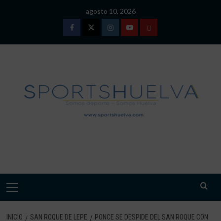
Saltar
agosto 10, 2026
al
contenido
Facebook
Twitter
Instagram
Youtube
TÉRMINOS
Y
CONDICIONES
DE
USO
SPORTSHUELVA.
Menú
primario
INICIO
SAN ROQUE DE LEPE
PONCE SE DESPIDE DEL SAN ROQUE CON