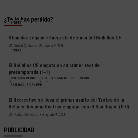
¿Te lo has perdido?
3ªRFEF
Stanislav Zeljajić refuerza la defensa del Bollullos CF
Deivid Quintero
agosto 9, 2026
3ªRFEF
El Bollullos CF empata en su primer test de
pretemporada (1-1)
NOTICIAS RECRE
NOTICIAS SAN ROQUE
RECRE
Deivid Quintero
agosto 8, 2026
SAN ROQUE DE LEPE
El Recreativo se lleva el primer asalto del Trofeo de la
Bella en los penaltis tras empatar con el San Roque (0-0)
Matias Hermoso
agosto 7, 2026
PUBLICIDAD