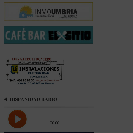
🔉 𝐇𝐈𝐒𝐏𝐀𝐍𝐈𝐃𝐀𝐃 𝐑𝐀𝐃𝐈𝐎