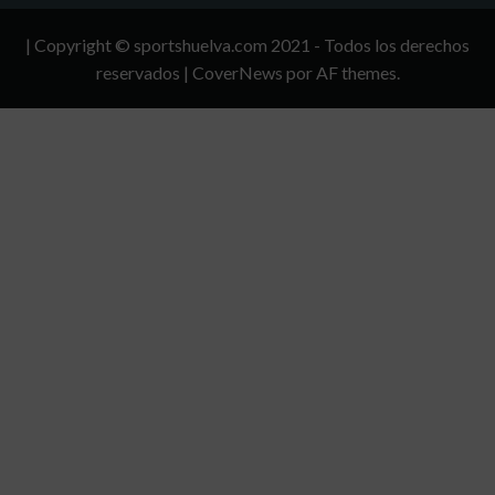
Y
| Copyright © sportshuelva.com 2021 - Todos los derechos
CONDICIONES
reservados
|
CoverNews
por AF themes.
DE
USO