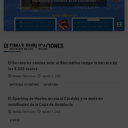
márketing y permitir este contenido
ÚLTIMAS PUBLICACIONES
NOTICIAS RECRE
RECRE
El Decano no camina solo: el Recreativo rompe la barrera de
los 8.000 socios
Matias Hermoso
agosto 9, 2026
NOTICIAS SPORTING
SPORTING
El Sporting de Huelva arrasa al Córdoba y se mete en
semifinales de la Copa de Andalucía
Matias Hermoso
agosto 9, 2026
3ªRFEF