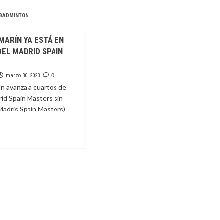
BADMINTON
MARÍN YA ESTÁ EN
EL MADRID SPAIN
marzo 30, 2023
0
ín avanza a cuartos de
drid Spain Masters sin
: Madris Spain Masters)
e
LINA
ÍN
RTOS