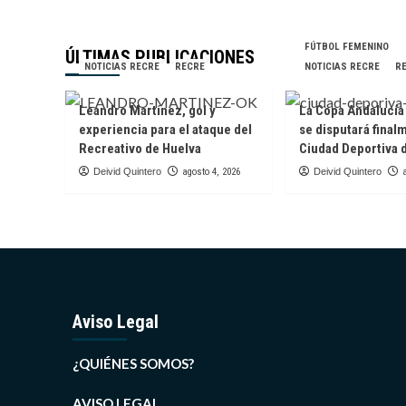
FÚTBOL FEMENINO
ÚLTIMAS PUBLICACIONES
NOTICIAS RECRE
RECRE
NOTICIAS RECRE
R
Leandro Martínez, gol y
La Copa Andalucí
experiencia para el ataque del
se disputará final
Recreativo de Huelva
Ciudad Deportiva 
Deivid Quintero
agosto 4, 2026
Deivid Quintero
Aviso Legal
¿QUIÉNES SOMOS?
AVISO LEGAL