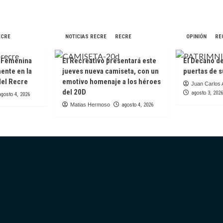
ECRE
NOTICIAS RECRE
RECRE
OPINIÓN
RE
a Femenina
El Recreativo presentará este
El Decano de
mente en la
jueves nueva camiseta, con un
puertas de s
del Recre
emotivo homenaje a los héroes
Juan Carlos 
del 20D
agosto 3, 2026
agosto 4, 2026
Matias Hermoso
agosto 4, 2026