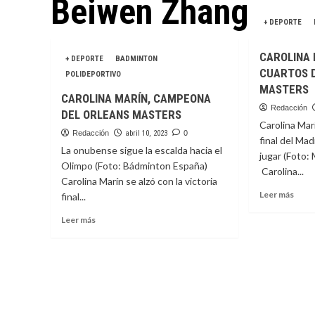
Beiwen Zhang
+ DEPORTE
CAROLINA 
+ DEPORTE
BADMINTON
CUARTOS D
POLIDEPORTIVO
MASTERS
CAROLINA MARÍN, CAMPEONA
Redacción
DEL ORLEANS MASTERS
Carolina Mar
Redacción
abril 10, 2023
0
final del Ma
La onubense sigue la escalda hacia el
jugar (Foto
Olimpo (Foto: Bádminton España)
Carolina...
Carolina Marín se alzó con la victoria
Leer
Leer más
final...
más
Leer
sobr
Leer más
más
CARO
sobre
MAR
CAROLINA
YA
MARÍN,
ESTÁ
CAMPEONA
EN
DEL
CUA
ORLEANS
DEL