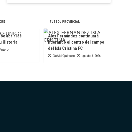
CRE
FÚTBOL PROVINCIAL
be abrir las
Álex Fernández continuará
u Historia
liderando el centro del campo
del Isla Cristina FC
Antero
Deivid Quintero
agosto 3, 2026