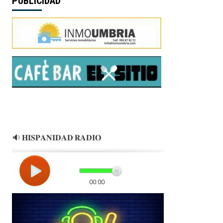
PUBLICIDAD
🔉 𝐇𝐈𝐒𝐏𝐀𝐍𝐈𝐃𝐀𝐃 𝐑𝐀𝐃𝐈𝐎