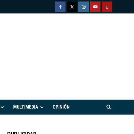
Facebook
Twitter
Instagram
Youtube
TÉRMINOS
Y
CONDICIONE
DE
USO
M
MULTIMEDIA
OPINIÓN