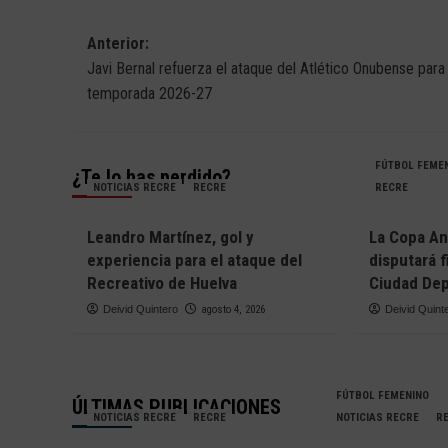
Navegación
Anterior:
Javi Bernal refuerza el ataque del Atlético Onubense para 
de
temporada 2026-27
entradas
FÚTBOL FEME
¿Te lo has perdido?
NOTICIAS RECRE
RECRE
RECRE
Leandro Martínez, gol y
La Copa An
experiencia para el ataque del
disputará 
Recreativo de Huelva
Ciudad Dep
Deivid Quintero
agosto 4, 2026
Deivid Quint
FÚTBOL FEMENINO
ÚLTIMAS PUBLICACIONES
NOTICIAS RECRE
RECRE
NOTICIAS RECRE
R