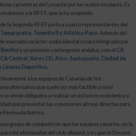
o las carreteras del Levante por los vuelos insulares. Es
d onubense a la RFEF, que la ha aceptado.
de la Segunda RFEF junto a cuatro representantes del
 Tamaraceite, Tenerife B y Atlético Paso
.
Además del
o de marcado carácter sudocidental estará integrado por
 Benito
) y un potente contingente andaluz, con el
CA
, CA Central, Xerez CD, Atco. Sanluqueño, Ciudad de
y Linares Deportivo.
titivamente a los equipos de Canarias de
los
una alternativa que suele ser más factible a nivel
os se verán obligados a realizar un esfuerzo económico y
jidad que presentan las conexiones aéreas directas para
a Península Ibérica.
ismo grupo de competición que los equipos canarios, en la
a los aficionados del club albiazul, y es que el Decano