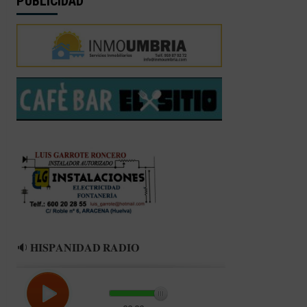
PUBLICIDAD
🔉 𝐇𝐈𝐒𝐏𝐀𝐍𝐈𝐃𝐀𝐃 𝐑𝐀𝐃𝐈𝐎