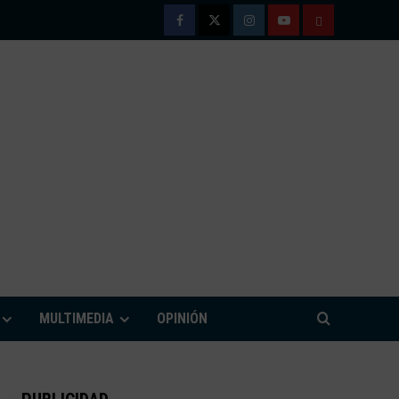
Facebook
Twitter
Instagram
Youtube
TÉRMINOS
Y
CONDICIONE
DE
USO
M
MULTIMEDIA
OPINIÓN