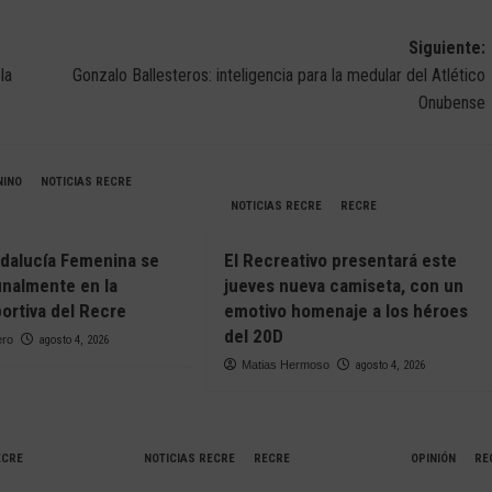
Siguiente:
la
Gonzalo Ballesteros: inteligencia para la medular del Atlético
Onubense
NINO
NOTICIAS RECRE
NOTICIAS RECRE
RECRE
dalucía Femenina se
El Recreativo presentará este
finalmente en la
jueves nueva camiseta, con un
ortiva del Recre
emotivo homenaje a los héroes
del 20D
ero
agosto 4, 2026
Matias Hermoso
agosto 4, 2026
ECRE
NOTICIAS RECRE
RECRE
OPINIÓN
RE