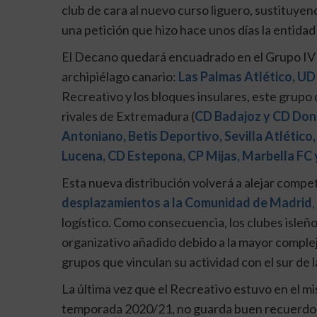
club de cara al nuevo curso liguero, sustituyend
una petición que hizo hace unos días la entida
El Decano quedará encuadrado en el Grupo IV 
archipiélago canario:
Las Palmas Atlético, UD
Recreativo y los bloques insulares, este grup
rivales de Extremadura (
CD Badajoz y CD Don
Antoniano, Betis Deportivo, Sevilla Atlético
Lucena, CD Estepona, CP Mijas, Marbella FC 
Esta nueva distribución volverá a alejar compe
desplazamientos a la Comunidad de Madrid
,
logístico. Como consecuencia, los clubes isleñ
organizativo añadido debido a la mayor comple
grupos que vinculan su actividad con el sur de l
La última vez que el Recreativo estuvo en el m
temporada 2020/21, no guarda buen recuerdo par