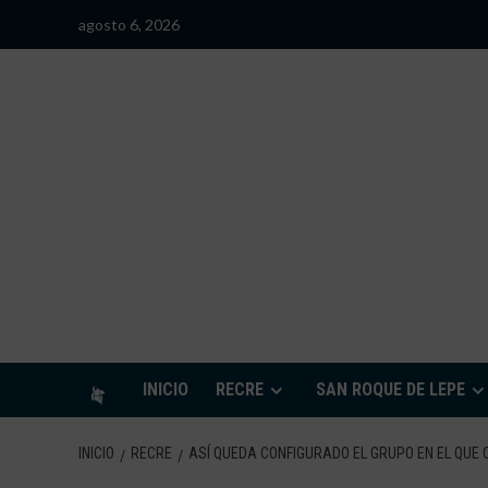
Saltar
agosto 6, 2026
al
contenido
S
INICIO
RECRE
SAN ROQUE DE LEPE
INICIO
RECRE
ASÍ QUEDA CONFIGURADO EL GRUPO EN EL QUE