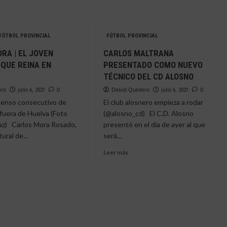
sobre
EL
e
CD
U
ESTRELLA
FÚTBOL PROVINCIAL
FÚTBOL PROVINCIAL
ÁN
LOGRA
A
RA | EL JOVEN
CARLOS MALTRANA
LA
ORPORACIÓN
QUE REINA EN
PRESENTADO COMO NUEVO
RENOVACIÓN
DE
TÉCNICO DEL CD ALOSNO
EATIVO
EDUARDO
ero
julio 6, 2021
0
Deivid Quintero
julio 6, 2021
0
DÍEZ
VA
enso consecutivo de
El club alosnero empieza a rodar
fuera de Huelva (Foto
(@alosno_cd) El C.D. Alosno
z) Carlos Mora Rosado,
presentó en el día de ayer al que
ural de...
será...
Leer
Leer más
más
e
sobre
LOS
CARLOS
A
MALTRANA
PRESENTADO
COMO
EN
NUEVO