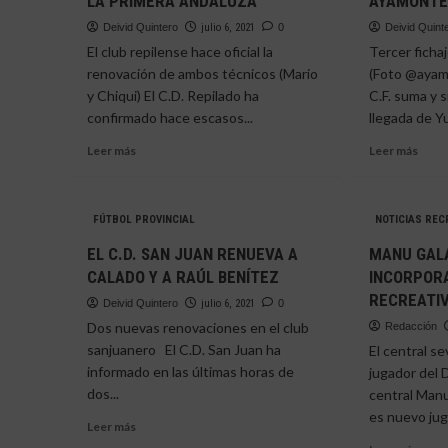
LA PRIMERA ANDALUZA
AYAMONTE 
Deivid Quintero
julio 6, 2021
0
Deivid Quint
El club repilense hace oficial la
Tercer fichaj
renovación de ambos técnicos (Mario
(Foto @ayam
y Chiqui) El C.D. Repilado ha
C.F. suma y s
confirmado hace escasos...
llegada de Yu
Leer
Leer
Leer más
Leer más
más
más
sobre
sobr
CHIQUI
EL
FÚTBOL PROVINCIAL
NOTICIAS REC
Y
DEF
MARIO,
KIKE
EL C.D. SAN JUAN RENUEVA A
MANU GAL
SEGUIRÁN
SAL
CALADO Y A RAÚL BENÍTEZ
INCORPOR
DIRIGIENDO
REF
RECREATIV
AL
LA
Deivid Quintero
julio 6, 2021
0
C.D.
ZAG
Dos nuevas renovaciones en el club
Redacción
REPILADO
DEL
sanjuanero El C.D. San Juan ha
El central s
EN
AYA
informado en las últimas horas de
jugador del
LA
C.F.
dos...
central Manu
PRIMERA
ANDALUZA
es nuevo jug
Leer
Leer más
más
Leer