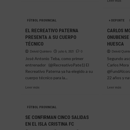
Leer más
sobre
más
EL
sobr
C.D.
MAN
SAN
FÚTBOL PROVINCIAL
+ DEPORTE
GAL
JUAN
SEXT
EL RECREATIVO PATERNA
CARLOS MO
RENUEVA
INC
PRESENTA A SU CUERPO
ONUBENSE 
A
DEL
CALADO
TÉCNICO
HUESCA
RECR
Y
DE
Deivid Quintero
julio 6, 2021
0
Deivid Quint
A
HUEL
José Antonio Teba, como primer
Segundo asc
RAÚL
entrenador (@RecreativoPate1) El
BENÍTEZ
Carlos Mora 
Recreativo Paterna ya ha elegido a su
@FundAlcora
cuerpo técnico para la...
22 años y nat
Leer
Leer
Leer más
Leer más
más
más
sobre
sobr
EL
CAR
FÚTBOL PROVINCIAL
RECREATIVO
MOR
PATERNA
|
SE CONFIRMAN CINCO SALIDAS
PRESENTA
EL
EN EL ISLA CRISTINA FC
A
JOV