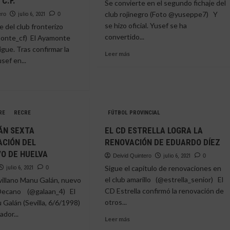
C.F.
Se convierte en el segundo fichaje del
club rojinegro (Foto @yuseppe7) Y
ero
julio 6, 2021
0
se hizo oficial. Yusef se ha
e del club fronterizo
convertido...
onte_cf) El Ayamonte
igue. Tras confirmar la
Leer
Leer más
sef en...
más
sobre
YUSEF,
VUELVE
e
A
CASA
RE
RECRE
FÚTBOL PROVINCIAL
ENSA
ÁN SEXTA
EL CD ESTRELLA LOGRA LA
GADO
ACIÓN DEL
RENOVACIÓN DE EDUARDO DÍEZ
UERZA
O DE HUELVA
Deivid Quintero
julio 6, 2021
0
A
Sigue el capítulo de renovaciones en
julio 6, 2021
0
el club amarillo (@estrella_senior) El
evillano Manu Galán, nuevo
MONTE
CD Estrella confirmó la renovación de
 Decano (@galaan_4) El
otros...
 Galán (Sevilla, 6/6/1998)
ador...
Leer
Leer más
más