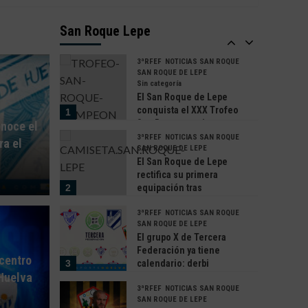
Javi Amate da el salto al
primer equipo del San
San Roque Lepe
5
Roque de Lepe tras su
brillante temporada con el
filial
3ªRFEF
NOTICIAS SAN ROQUE
SAN ROQUE DE LEPE
Sin categoría
El San Roque de Lepe
conquista el XXX Trofeo
1
San Roque tras imponerse
onoce el
al Ayamonte y al Isla
3ªRFEF
NOTICIAS SAN ROQUE
ra el
Cristina
SAN ROQUE DE LEPE
El San Roque de Lepe
rectifica su primera
2
equipación tras
AS RECRE
RECRE
detectarse un problema
ubense se estrena con
de fabricación con los
3ªRFEF
NOTICIAS SAN ROQUE
NOTICIAS R
SAN ROQUE DE LEPE
nombres de los abonados
La Palma en un amistoso
Samu
El grupo X de Tercera
Federación ya tiene
 centro
3
calendario: derbi
 lesiones y la expulsión
compe
Huelva
onubense en la primera
jornada
3ªRFEF
NOTICIAS SAN ROQUE
a
nez
a co
SAN ROQUE DE LEPE