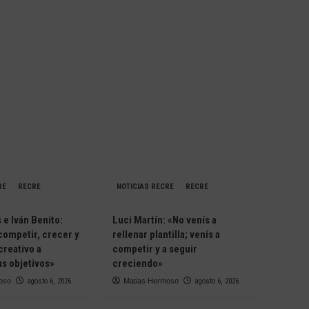
RE
RECRE
NOTICIAS RECRE
RECRE
e Iván Benito:
Luci Martín: «No venís a
competir, crecer y
rellenar plantilla; venís a
creativo a
competir y a seguir
s objetivos»
creciendo»
oso
agosto 6, 2026
Matias Hermoso
agosto 6, 2026