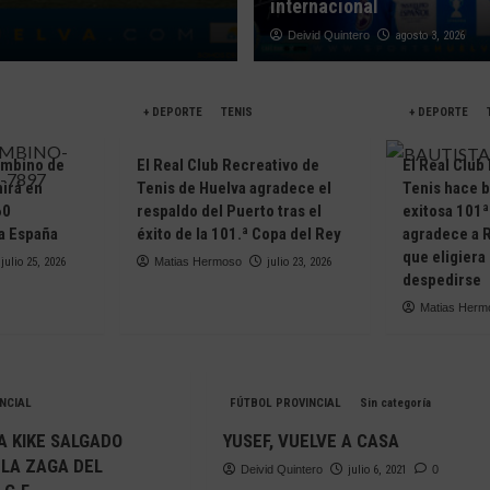
internacional
Deivid Quintero
Deivid Quintero
agosto 6, 2026
agosto 3, 2026
+ DEPORTE
TENIS
+ DEPORTE
ombino de
El Real Club Recreativo de
El Real Club
irá en
Tenis de Huelva agradece el
Tenis hace 
60
respaldo del Puerto tras el
exitosa 101ª
da España
éxito de la 101.ª Copa del Rey
agradece a R
que eligiera
julio 25, 2026
Matias Hermoso
julio 23, 2026
despedirse
Matias Herm
NCIAL
FÚTBOL PROVINCIAL
Sin categoría
A KIKE SALGADO
YUSEF, VUELVE A CASA
LA ZAGA DEL
Deivid Quintero
julio 6, 2021
0