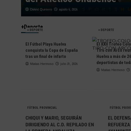
Deivid Quintero
agosto 6, 2026
+Deporte
+ DEPORTE
+ DEPORTE
El Fútbol Playa Huelva
El XXII Trofeo Col
conquista la Copa de España
Tiro con Arco reun
tras un final de infarto
Huelva a más de 2
deportistas de to
Matias Hermoso
julio 31, 2026
Matias Hermoso
FÚTBOL PROVINCIAL
FÚTBOL PROVI
CHIQUI Y MARIO, SEGUIRÁN
EL DEFENS
DIRIGIENDO AL C.D. REPILADO EN
REFUERZA 