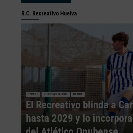
R.C. Recreativo Huelva
3ªRFEF
NOTICIAS RECRE
RECRE
El Recreativo blinda a Ca
hasta 2029 y lo incorpora
elva
del Atlético Onubense