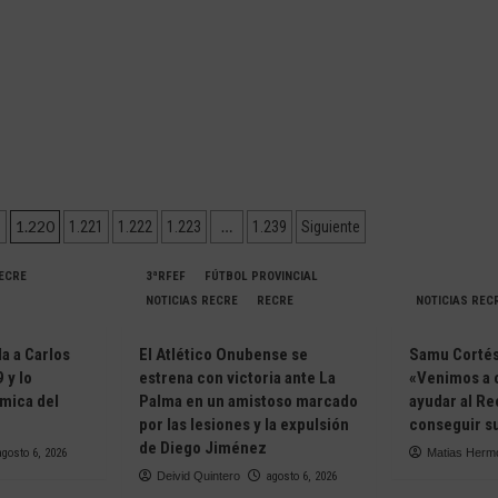
BENSE
TÉCNICO
DEL
A
CD
ALOSNO
SCA
1.220
…
9
1.221
1.222
1.223
1.239
Siguiente
RECRE
3ªRFEF
FÚTBOL PROVINCIAL
NOTICIAS RECRE
RECRE
NOTICIAS REC
da a Carlos
El Atlético Onubense se
Samu Cortés 
 y lo
estrena con victoria ante La
«Venimos a 
ámica del
Palma en un amistoso marcado
ayudar al Re
e
por las lesiones y la expulsión
conseguir su
de Diego Jiménez
agosto 6, 2026
Matias Herm
Deivid Quintero
agosto 6, 2026