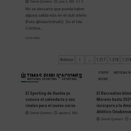
SU
ONU
Deivid Quintero
julio 6, 2021
0
CUERPO
QUE
No se descarta que pueda haber
TÉCNICO
REIN
alguna salida más en el club isleño
EN
(Foto @islacristinafc) En el Isla
HUE
Cristina...
Leer
Leer más
más
sobre
SE
Paginación
CONFIRMAN
…
Anterior
1
1.217
1.218
1.21
CINCO
de
SALIDAS
3ªRFEF
NOTICIAS 
ÚLTIMAS PUBLICACIONES
EN
entradas
NOTICIAS SPORTING
SPORTING
RECRE
EL
ISLA
CRISTINA
El Sporting de Huelva ya
El Recreativo blin
FC
conoce el calendario y sus
Moreno hasta 2029
rivales para el nuevo curso
incorpora a la din
Atlético Onubens
Deivid Quintero
agosto 6, 2026
Deivid Quintero