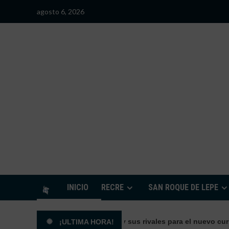
Saltar
agosto 6, 2026
al
contenido
S
INICIO
RECRE
SAN ROQUE DE LEPE
 conoce el calendario y sus rivales para el nuevo curso
¡ULTIMA HORA!