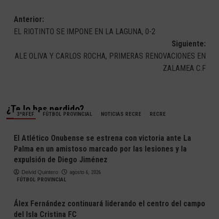
Navegación
Anterior:
EL RIOTINTO SE IMPONE EN LA LAGUNA, 0-2
de
Siguiente:
entradas
ALE OLIVA Y CARLOS ROCHA, PRIMERAS RENOVACIONES EN
ZALAMEA C.F
¿Te lo has perdido?
3ªRFEF
FÚTBOL PROVINCIAL
NOTICIAS RECRE
RECRE
El Atlético Onubense se estrena con victoria ante La
Palma en un amistoso marcado por las lesiones y la
expulsión de Diego Jiménez
Deivid Quintero
agosto 6, 2026
FÚTBOL PROVINCIAL
Álex Fernández continuará liderando el centro del campo
del Isla Cristina FC