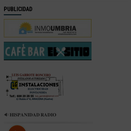
PUBLICIDAD
🔉 𝐇𝐈𝐒𝐏𝐀𝐍𝐈𝐃𝐀𝐃 𝐑𝐀𝐃𝐈𝐎