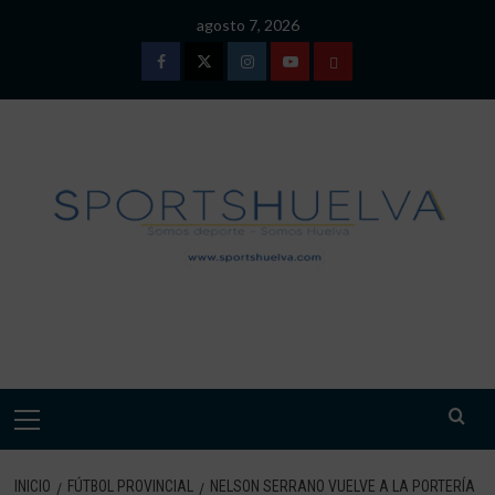
Saltar
agosto 7, 2026
al
contenido
Facebook
Twitter
Instagram
Youtube
TÉRMINOS
Y
CONDICIONES
DE
USO
SPORTSHUELVA.
Menú
primario
INICIO
FÚTBOL PROVINCIAL
NELSON SERRANO VUELVE A LA PORTERÍA