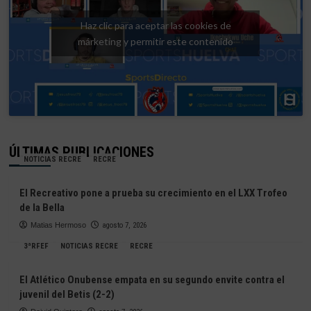
Haz clic para aceptar las cookies de
márketing y permitir este contenido
ÚLTIMAS PUBLICACIONES
NOTICIAS RECRE
RECRE
El Recreativo pone a prueba su crecimiento en el LXX Trofeo
de la Bella
Matias Hermoso
agosto 7, 2026
3ªRFEF
NOTICIAS RECRE
RECRE
El Atlético Onubense empata en su segundo envite contra el
juvenil del Betis (2-2)