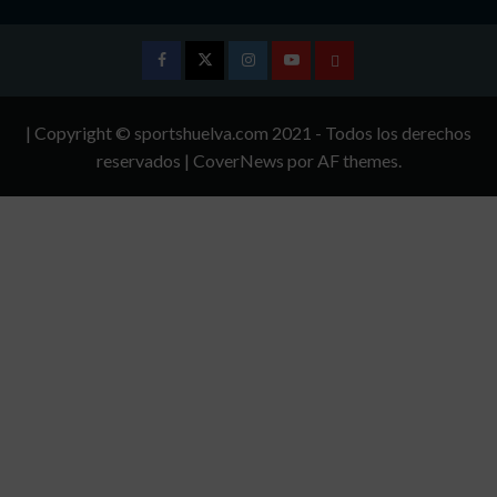
Facebook
Twitter
Instagram
Youtube
TÉRMINOS
Y
| Copyright © sportshuelva.com 2021 - Todos los derechos
CONDICIONES
reservados
|
CoverNews
por AF themes.
DE
USO