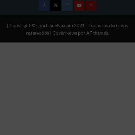
Facebook
Twitter
Instagram
Youtube
TÉRMINOS
Y
| Copyright © sportshuelva.com 2021 - Todos los derechos
CONDICIONES
reservados
|
CoverNews
por AF themes.
DE
USO