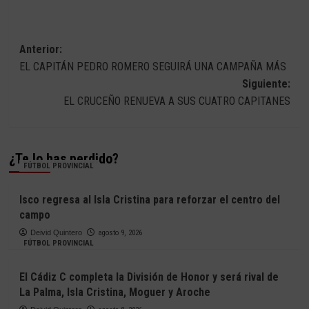
Navegación
Anterior:
EL CAPITÁN PEDRO ROMERO SEGUIRÁ UNA CAMPAÑA MÁS
de
Siguiente:
entradas
EL CRUCEÑO RENUEVA A SUS CUATRO CAPITANES
¿Te lo has perdido?
FÚTBOL PROVINCIAL
Isco regresa al Isla Cristina para reforzar el centro del
campo
Deivid Quintero
agosto 9, 2026
FÚTBOL PROVINCIAL
El Cádiz C completa la División de Honor y será rival de
La Palma, Isla Cristina, Moguer y Aroche