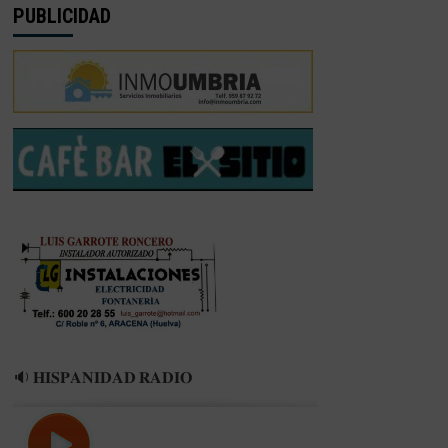
PUBLICIDAD
🔉 𝐇𝐈𝐒𝐏𝐀𝐍𝐈𝐃𝐀𝐃 𝐑𝐀𝐃𝐈𝐎