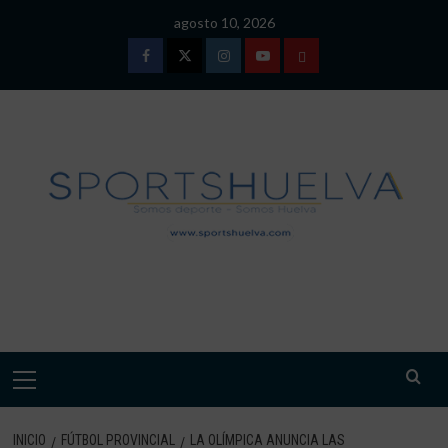
Saltar
agosto 10, 2026
al
contenido
Facebook
Twitter
Instagram
Youtube
TÉRMINOS
Y
CONDICIONES
DE
USO
SPORTSHUELVA.
Menú
primario
INICIO
FÚTBOL PROVINCIAL
LA OLÍMPICA ANUNCIA LAS