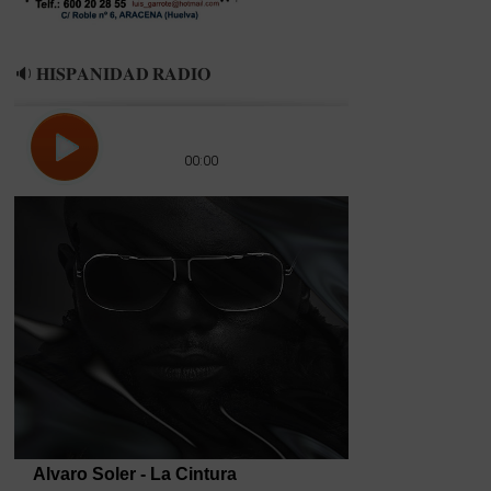
🔉 𝐇𝐈𝐒𝐏𝐀𝐍𝐈𝐃𝐀𝐃 𝐑𝐀𝐃𝐈𝐎