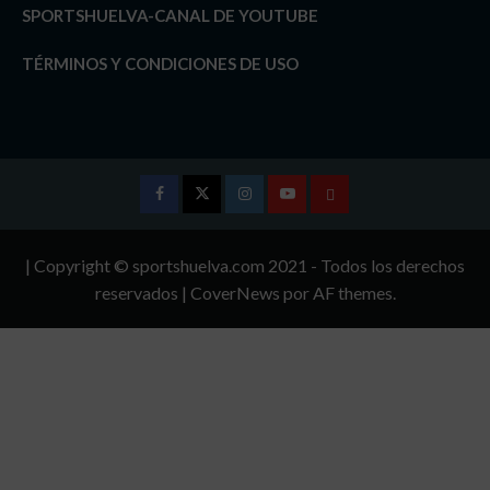
SPORTSHUELVA-CANAL DE YOUTUBE
TÉRMINOS Y CONDICIONES DE USO
Facebook
Twitter
Instagram
Youtube
TÉRMINOS
Y
| Copyright © sportshuelva.com 2021 - Todos los derechos
CONDICIONES
reservados
|
CoverNews
por AF themes.
DE
USO