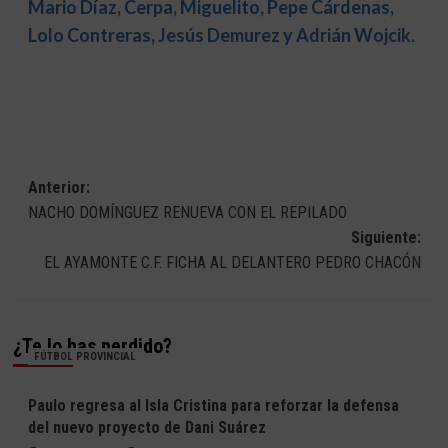
Mario Díaz, Cerpa, Miguelito, Pepe Cárdenas,
Lolo Contreras, Jesús Demurez y Adrián Wojcik.
Navegación
Anterior:
NACHO DOMÍNGUEZ RENUEVA CON EL REPILADO
de
Siguiente:
entradas
EL AYAMONTE C.F. FICHA AL DELANTERO PEDRO CHACÓN
¿Te lo has perdido?
FÚTBOL PROVINCIAL
Paulo regresa al Isla Cristina para reforzar la defensa
del nuevo proyecto de Dani Suárez