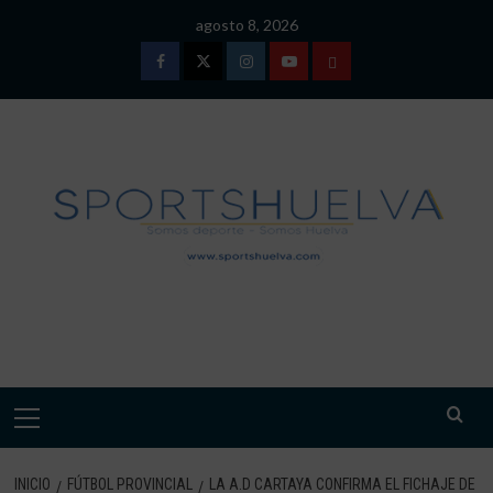
Saltar
agosto 8, 2026
al
contenido
Facebook
Twitter
Instagram
Youtube
TÉRMINOS
Y
CONDICIONES
DE
USO
SPORTSHUELVA.
Menú
primario
INICIO
FÚTBOL PROVINCIAL
LA A.D CARTAYA CONFIRMA EL FICHAJE DE