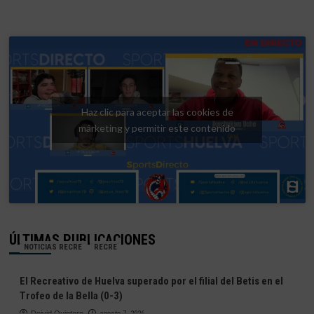
Haz clic para aceptar las cookies de
márketing y permitir este contenido
ÚLTIMAS PUBLICACIONES
NOTICIAS RECRE
RECRE
El Recreativo de Huelva superado por el filial del Betis en el
Trofeo de la Bella (0-3)
Deivid Quintero
agosto 7, 2026