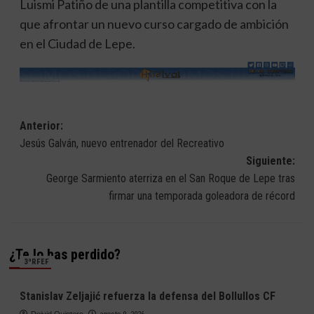
Luismi Patiño de una plantilla competitiva con la
que afrontar un nuevo curso cargado de ambición
en el Ciudad de Lepe.
Navegación
Anterior:
Jesús Galván, nuevo entrenador del Recreativo
de
Siguiente:
entradas
George Sarmiento aterriza en el San Roque de Lepe tras
firmar una temporada goleadora de récord
¿Te lo has perdido?
3ªRFEF
Stanislav Zeljajić refuerza la defensa del Bollullos CF