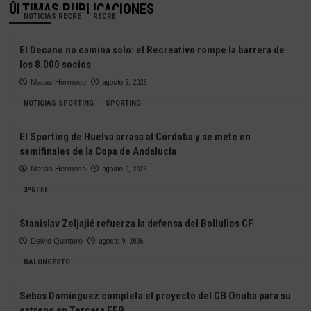
ÚLTIMAS PUBLICACIONES
NOTICIAS RECRE
RECRE
El Decano no camina solo: el Recreativo rompe la barrera de
los 8.000 socios
Matias Hermoso
agosto 9, 2026
NOTICIAS SPORTING
SPORTING
El Sporting de Huelva arrasa al Córdoba y se mete en
semifinales de la Copa de Andalucía
Matias Hermoso
agosto 9, 2026
3ªRFEF
Stanislav Zeljajić refuerza la defensa del Bollullos CF
Deivid Quintero
agosto 9, 2026
BALONCESTO
Sebas Domínguez completa el proyecto del CB Onuba para su
estreno en Tercera FEB