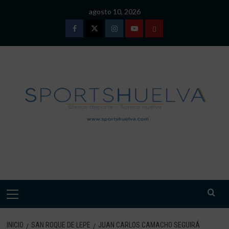
Saltar
agosto 10, 2026
al
contenido
Facebook
Twitter
Instagram
Youtube
TÉRMINOS
Y
CONDICIONES
DE
USO
SPORTSHUELVA.
Menú
primario
INICIO
SAN ROQUE DE LEPE
JUAN CARLOS CAMACHO SEGUIRÁ