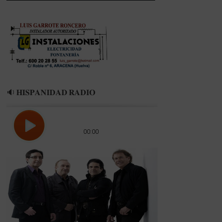
🔉 𝐇𝐈𝐒𝐏𝐀𝐍𝐈𝐃𝐀𝐃 𝐑𝐀𝐃𝐈𝐎