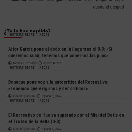
desde el césped
¿Te lo has perdido?
NOTICIAS RECRE
RECRE
Aitor García pone el dedo en la llaga tras el 0-3: «Si
queremos subir, tenemos que ponernos las pilas»
Matias Hermoso
agosto 8, 2026
NOTICIAS RECRE
RECRE
Bonaque pone voz a la autocrítica del Recreativo:
«Tenemos que exigirnos y ser críticos»
Deivid Quintero
agosto 8, 2026
NOTICIAS RECRE
RECRE
El Recreativo de Huelva superado por el filial del Betis en
el Trofeo de la Bella (0-3)
Deivid Quintero
agosto 7, 2026