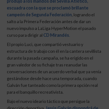
produjo a los mandos del
Sevilla Atlético,
escuadra con la que se proclamó brillante
campeón de Segunda Federación
,
logrando el
salto a la Primera Federación antes de
dar un
nuevo impulso a LaLiga HyperMotion el pasado
curso para dirigir al
CD Mirandés
.
El propio Luci, que compartió vestuario y
estructura de trabajo con él en la cantera sevillista
durante la pasada campaña, se ha erigido en el
gran valedor de su fichaje tras reanudar las
conversaciones de un acuerdo verbal que ya venía
gestándose desde hace una temporada, cuando
Galván fue tanteado como la primera opción real
para el banquillo recreativista.
Bajo el nuevo ideario táctico que persigue la
dirección deportiva,
Jesús Galván dispon
drá de