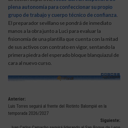
plena autonomía para confeccionar su propio
grupo de trabajo y cuerpo técnico de confian
za
.
El preparador sevillano se pondrá de inmediato
manos a la obra junto a Luci para evaluar la
fisionomía de una plantilla que cuenta con la mitad
de sus activos con contrato en vigor, sentando la
primera piedra del esperado bloque blanquiazul de
cara al nuevo curso.
Navegación
Anterior:
Luis Torres seguirá al frente del Riotinto Balompié en la
de
temporada 2026/2027
entradas
Siguiente:
Juan Carlos Camacho seguirá liderando al San Roque de Lepe