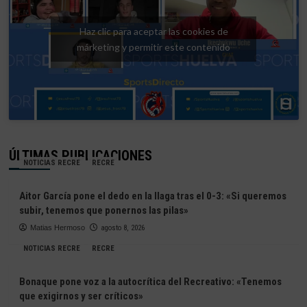
Haz clic para aceptar las cookies de
márketing y permitir este contenido
ÚLTIMAS PUBLICACIONES
NOTICIAS RECRE
RECRE
Aitor García pone el dedo en la llaga tras el 0-3: «Si queremos
subir, tenemos que ponernos las pilas»
Matias Hermoso
agosto 8, 2026
NOTICIAS RECRE
RECRE
Bonaque pone voz a la autocrítica del Recreativo: «Tenemos
que exigirnos y ser críticos»