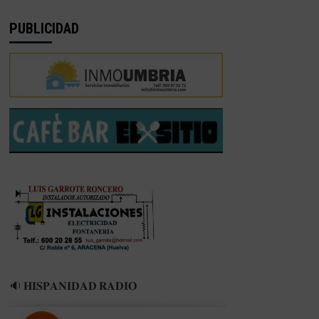
PUBLICIDAD
🔉 𝐇𝐈𝐒𝐏𝐀𝐍𝐈𝐃𝐀𝐃 𝐑𝐀𝐃𝐈𝐎