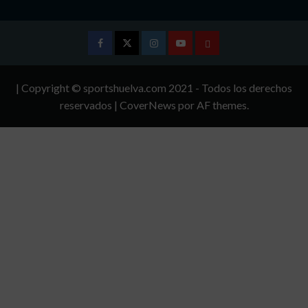
Facebook
Twitter
Instagram
Youtube
TÉRMINOS
Y
| Copyright © sportshuelva.com 2021 - Todos los derechos
CONDICIONES
reservados
|
CoverNews
por AF themes.
DE
USO