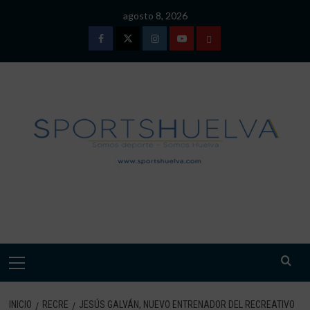
Saltar
agosto 8, 2026
al
contenido
Facebook
Twitter
Instagram
Youtube
TÉRMINOS
Y
CONDICIONES
DE
USO
SPORTSHUELVA.
Menú
primario
INICIO
RECRE
JESÚS GALVÁN, NUEVO ENTRENADOR DEL RECREATIVO