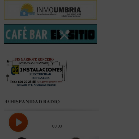
🔉 𝐇𝐈𝐒𝐏𝐀𝐍𝐈𝐃𝐀𝐃 𝐑𝐀𝐃𝐈𝐎