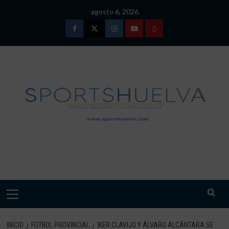
Saltar
agosto 6, 2026
al
contenido
Facebook
Twitter
Instagram
Youtube
TÉRMINOS
Y
CONDICIONES
DE
USO
SPORTSHUELVA.
Menú
primario
INICIO
FÚTBOL PROVINCIAL
IKER CLAVIJO Y ÁLVARO ALCÁNTARA SE