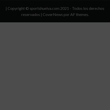
Y
| Copyright © sportshuelva.com 2021 - Todos los derechos
CONDICIONES
reservados
|
CoverNews
por AF themes.
DE
USO