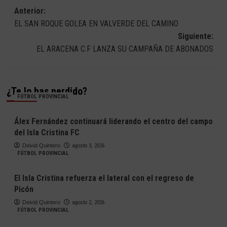
Navegación
Anterior:
EL SAN ROQUE GOLEA EN VALVERDE DEL CAMINO
de
Siguiente:
entradas
EL ARACENA C.F LANZA SU CAMPAÑA DE ABONADOS
¿Te lo has perdido?
FÚTBOL PROVINCIAL
Álex Fernández continuará liderando el centro del campo
del Isla Cristina FC
Deivid Quintero
agosto 3, 2026
FÚTBOL PROVINCIAL
El Isla Cristina refuerza el lateral con el regreso de
Picón
Deivid Quintero
agosto 2, 2026
FÚTBOL PROVINCIAL