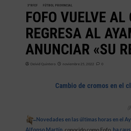
3ªRFEF
FÚTBOL PROVINCIAL
FOFO VUELVE AL 
REGRESA AL AY
ANUNCIAR «SU R
Deivid Quintero
noviembre 25, 2022
0
Cambio de cromos en el cl
(
Novedades en las últimas horas en el A
Alfonso Martín
, conocido como Fofo,
ha caus