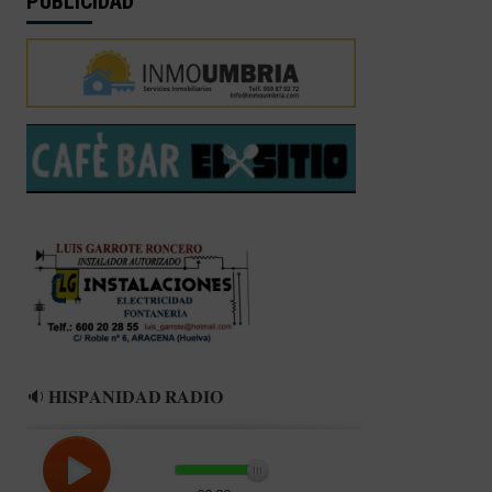
PUBLICIDAD
🔉 𝐇𝐈𝐒𝐏𝐀𝐍𝐈𝐃𝐀𝐃 𝐑𝐀𝐃𝐈𝐎