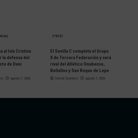
NCIAL
3ªRFEF
 al Isla Cristina
El Sevilla C completa el Grupo
r la defensa del
X de Tercera Federación y será
cto de Dani
rival del Atlético Onubense,
Bollullos y San Roque de Lepe
ero
agosto 7, 2026
Deivid Quintero
agosto 7, 2026