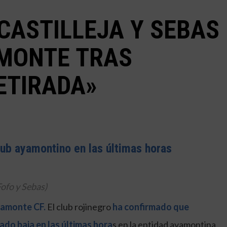
CASTILLEJA Y SEBAS
AMONTE TRAS
ETIRADA»
ub ayamontino en las últimas horas
Fofo y Sebas)
yamonte CF.
El club rojinegro
ha confirmado que
ado baja en las últimas hora
s en la entidad ayamontina.