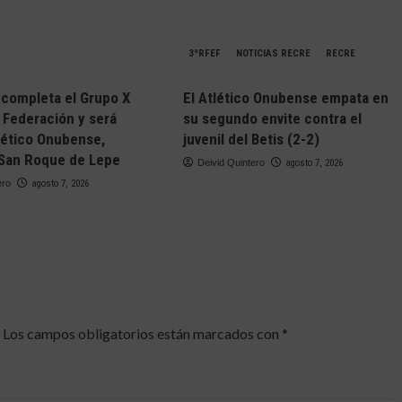
3ªRFEF
NOTICIAS RECRE
RECRE
C completa el Grupo X
El Atlético Onubense empata en
 Federación y será
su segundo envite contra el
tlético Onubense,
juvenil del Betis (2-2)
y San Roque de Lepe
Deivid Quintero
agosto 7, 2026
ero
agosto 7, 2026
Los campos obligatorios están marcados con
*