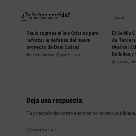
¿Te lo has perdido?
FÚTBOL PROVINCIAL
3ªRFEF
Paulo regresa al Isla Cristina para
El Sevilla 
reforzar la defensa del nuevo
de Tercera
proyecto de Dani Suárez
rival del A
Bollullos 
Deivid Quintero
agosto 7, 2026
Deivid Quint
Deja una respuesta
Tu dirección de correo electrónico no será publicada.
Comentario
*