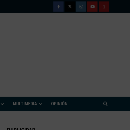
Facebook
Twitter
Instagram
Youtube
TÉRMINOS
Y
CONDICIONE
DE
USO
M
MULTIMEDIA
OPINIÓN