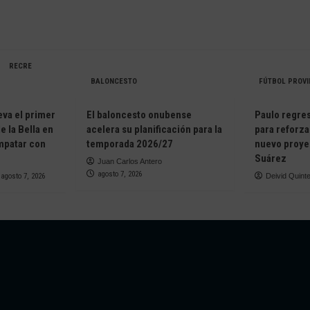
RECRE
BALONCESTO
FÚTBOL PROVI
eva el primer
El baloncesto onubense
Paulo regresa
e la Bella en
acelera su planificación para la
para reforza
empatar con
temporada 2026/27
nuevo proye
Suárez
Juan Carlos Antero
agosto 7, 2026
agosto 7, 2026
Deivid Quint