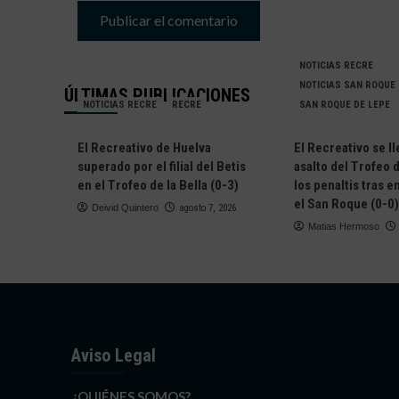
NOTICIAS RECRE
NOTICIAS SAN ROQUE
ÚLTIMAS PUBLICACIONES
NOTICIAS RECRE
RECRE
SAN ROQUE DE LEPE
El Recreativo de Huelva
El Recreativo se ll
superado por el filial del Betis
asalto del Trofeo d
en el Trofeo de la Bella (0-3)
los penaltis tras 
el San Roque (0-0)
Deivid Quintero
agosto 7, 2026
Matias Hermoso
Aviso Legal
¿QUIÉNES SOMOS?