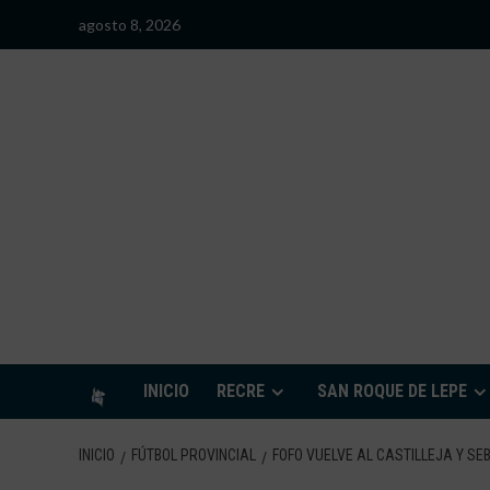
Saltar
agosto 8, 2026
al
contenido
S
INICIO
RECRE
SAN ROQUE DE LEPE
INICIO
FÚTBOL PROVINCIAL
FOFO VUELVE AL CASTILLEJA Y S