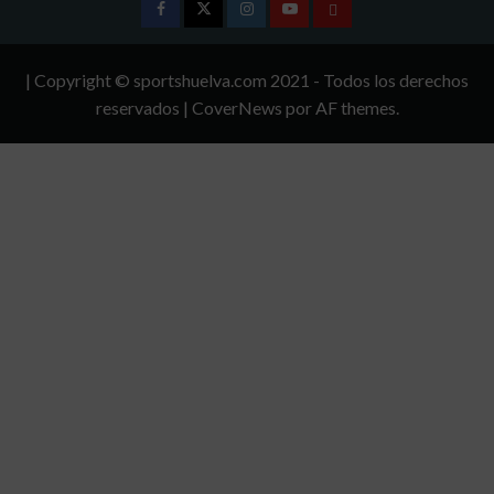
Facebook
Twitter
Instagram
Youtube
TÉRMINOS
Y
| Copyright © sportshuelva.com 2021 - Todos los derechos
CONDICIONES
reservados
|
CoverNews
por AF themes.
DE
USO