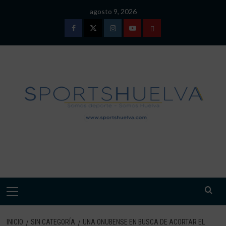
Saltar
agosto 9, 2026
al
contenido
Facebook
Twitter
Instagram
Youtube
TÉRMINOS
Y
CONDICIONES
DE
USO
SPORTSHUELVA.
Menú
primario
INICIO
SIN CATEGORÍA
UNA ONUBENSE EN BUSCA DE ACORTAR EL