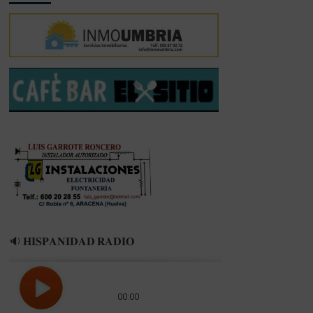
🔉 𝐇𝐈𝐒𝐏𝐀𝐍𝐈𝐃𝐀𝐃 𝐑𝐀𝐃𝐈𝐎