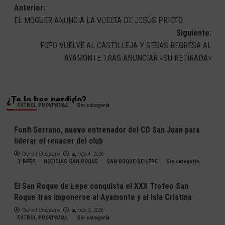
Navegación
Anterior:
EL MOGUER ANUNCIA LA VUELTA DE JESÚS PRIETO
de
Siguiente:
entradas
FOFO VUELVE AL CASTILLEJA Y SEBAS REGRESA AL
AYAMONTE TRAS ANUNCIAR «SU RETIRADA»
¿Te lo has perdido?
FÚTBOL PROVINCIAL
Sin categoría
Fonfi Serrano, nuevo entrenador del CD San Juan para
liderar el renacer del club
Deivid Quintero
agosto 4, 2026
3ªRFEF
NOTICIAS SAN ROQUE
SAN ROQUE DE LEPE
Sin categoría
El San Roque de Lepe conquista el XXX Trofeo San
Roque tras imponerse al Ayamonte y al Isla Cristina
Deivid Quintero
agosto 2, 2026
FÚTBOL PROVINCIAL
Sin categoría