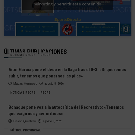
márketing y permitir este contenido
ÚLTIMAS PUBLICACIONES
NOTICIAS RECRE
RECRE
Aitor García pone el dedo en la llaga tras el 0-3: «Si queremos
subir, tenemos que ponernos las pilas»
Matias Hermoso
agosto 8, 2026
NOTICIAS RECRE
RECRE
Bonaque pone voz a la autocrítica del Recreativo: «Tenemos
que exigirnos y ser críticos»
Deivid Quintero
agosto 8, 2026
FÚTBOL PROVINCIAL