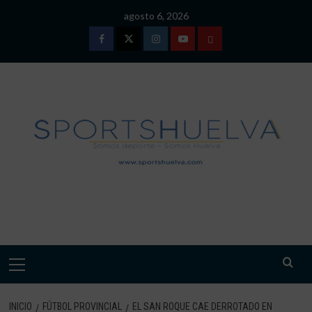
Saltar
agosto 6, 2026
al
contenido
Facebook
Twitter
Instagram
Youtube
TÉRMINOS
Y
CONDICIONES
DE
USO
SPORTSHUELVA.
Menú
primario
INICIO
FÚTBOL PROVINCIAL
EL SAN ROQUE CAE DERROTADO EN