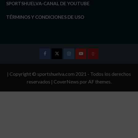
SPORTSHUELVA-CANAL DE YOUTUBE
TÉRMINOS Y CONDICIONES DE USO
Facebook
Twitter
Instagram
Youtube
TÉRMINOS
Y
| Copyright © sportshuelva.com 2021 - Todos los derechos
CONDICIONES
reservados
|
CoverNews
por AF themes.
DE
USO