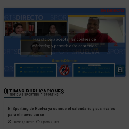
Haz clic para aceptar las cookies de
márketing y permitir este contenido
ÚLTIMAS PUBLICACIONES
NOTICIAS SPORTING
SPORTING
El Sporting de Huelva ya conoce el calendario y sus rivales
para el nuevo curso
Deivid Quintero
agosto 6, 2026