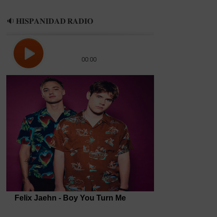
🔉 𝐇𝐈𝐒𝐏𝐀𝐍𝐈𝐃𝐀𝐃 𝐑𝐀𝐃𝐈𝐎