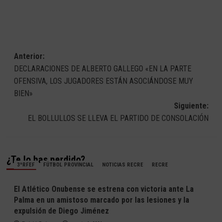
Navegación
Anterior:
DECLARACIONES DE ALBERTO GALLEGO «EN LA PARTE
de
OFENSIVA, LOS JUGADORES ESTÁN ASOCIÁNDOSE MUY
entradas
BIEN»
Siguiente:
EL BOLLULLOS SE LLEVA EL PARTIDO DE CONSOLACIÓN
¿Te lo has perdido?
3ªRFEF
FÚTBOL PROVINCIAL
NOTICIAS RECRE
RECRE
El Atlético Onubense se estrena con victoria ante La
Palma en un amistoso marcado por las lesiones y la
expulsión de Diego Jiménez