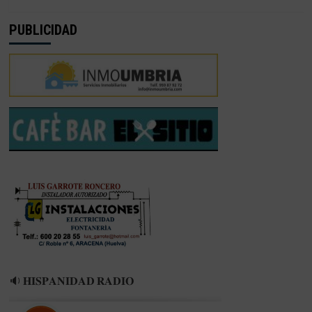
PUBLICIDAD
🔉 𝐇𝐈𝐒𝐏𝐀𝐍𝐈𝐃𝐀𝐃 𝐑𝐀𝐃𝐈𝐎