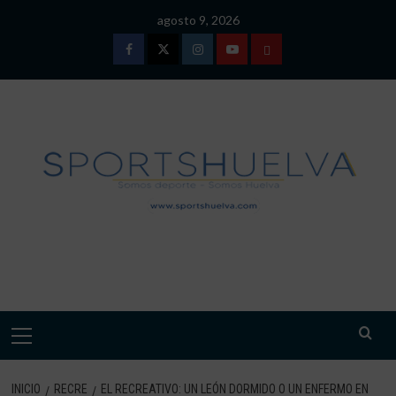
Saltar
agosto 9, 2026
al
contenido
Facebook
Twitter
Instagram
Youtube
TÉRMINOS
Y
CONDICIONES
DE
USO
SPORTSHUELVA.
Menú
primario
INICIO
RECRE
EL RECREATIVO: UN LEÓN DORMIDO O UN ENFERMO EN