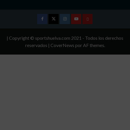
Facebook
Twitter
Instagram
Youtube
TÉRMINOS
Y
| Copyright © sportshuelva.com 2021 - Todos los derechos
CONDICIONES
reservados
|
CoverNews
por AF themes.
DE
USO