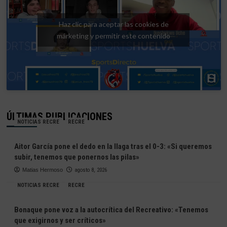
Haz clic para aceptar las cookies de
márketing y permitir este contenido
ÚLTIMAS PUBLICACIONES
NOTICIAS RECRE
RECRE
Aitor García pone el dedo en la llaga tras el 0-3: «Si queremos
subir, tenemos que ponernos las pilas»
Matias Hermoso
agosto 8, 2026
NOTICIAS RECRE
RECRE
Bonaque pone voz a la autocrítica del Recreativo: «Tenemos
que exigirnos y ser críticos»