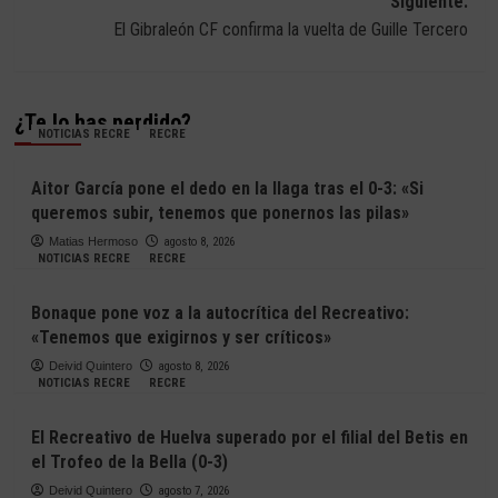
Siguiente:
entradas
El Gibraleón CF confirma la vuelta de Guille Tercero
¿Te lo has perdido?
NOTICIAS RECRE
RECRE
Aitor García pone el dedo en la llaga tras el 0-3: «Si
queremos subir, tenemos que ponernos las pilas»
Matias Hermoso
agosto 8, 2026
NOTICIAS RECRE
RECRE
Bonaque pone voz a la autocrítica del Recreativo:
«Tenemos que exigirnos y ser críticos»
Deivid Quintero
agosto 8, 2026
NOTICIAS RECRE
RECRE
El Recreativo de Huelva superado por el filial del Betis en
el Trofeo de la Bella (0-3)
Deivid Quintero
agosto 7, 2026