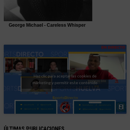
Haz clic para aceptar las cookies de
márketing y permitir este contenido
ÚLTIMAS PUBLICACIONES