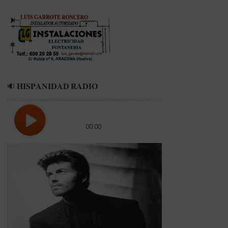
🔉 𝐇𝐈𝐒𝐏𝐀𝐍𝐈𝐃𝐀𝐃 𝐑𝐀𝐃𝐈𝐎