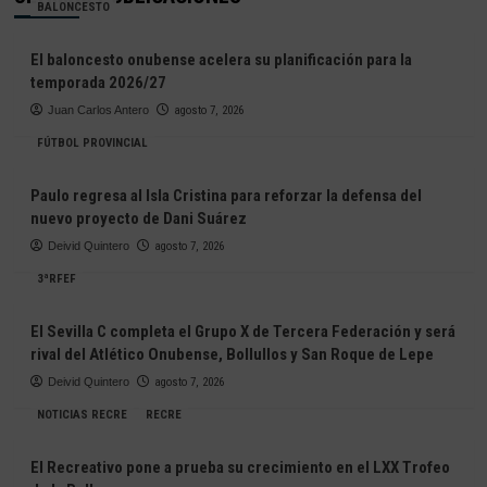
BALONCESTO
El baloncesto onubense acelera su planificación para la
temporada 2026/27
Juan Carlos Antero
agosto 7, 2026
FÚTBOL PROVINCIAL
Paulo regresa al Isla Cristina para reforzar la defensa del
nuevo proyecto de Dani Suárez
Deivid Quintero
agosto 7, 2026
3ªRFEF
El Sevilla C completa el Grupo X de Tercera Federación y será
rival del Atlético Onubense, Bollullos y San Roque de Lepe
Deivid Quintero
agosto 7, 2026
NOTICIAS RECRE
RECRE
El Recreativo pone a prueba su crecimiento en el LXX Trofeo