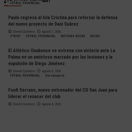
¿Te lo has perdido?
FÚTBOL PROVINCIAL
Paulo regresa al Isla Cristina para reforzar la defensa
del nuevo proyecto de Dani Suárez
Deivid Quintero
agosto 7, 2026
3ªRFEF
FÚTBOL PROVINCIAL
NOTICIAS RECRE
RECRE
El Atlético Onubense se estrena con victoria ante La
Palma en un amistoso marcado por las lesiones y la
expulsión de Diego Jiménez
Deivid Quintero
agosto 6, 2026
FÚTBOL PROVINCIAL
Sin categoría
Fonfi Serrano, nuevo entrenador del CD San Juan para
liderar el renacer del club
Deivid Quintero
agosto 4, 2026