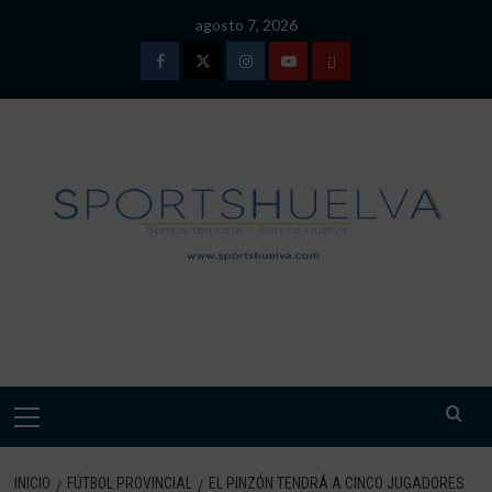
Saltar
agosto 7, 2026
al
contenido
Facebook
Twitter
Instagram
Youtube
TÉRMINOS
Y
CONDICIONES
DE
USO
SPORTSHUELVA.
Menú
primario
INICIO
FÚTBOL PROVINCIAL
EL PINZÓN TENDRÁ A CINCO JUGADORES