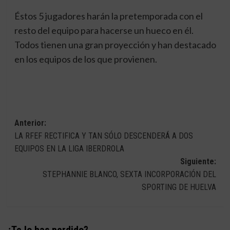
Éstos 5 jugadores harán la pretemporada con el
resto del equipo para hacerse un hueco en él.
Todos tienen una gran proyección y han destacado
en los equipos de los que provienen.
Navegación
Anterior:
LA RFEF RECTIFICA Y TAN SÓLO DESCENDERÁ A DOS
de
EQUIPOS EN LA LIGA IBERDROLA
entradas
Siguiente:
STEPHANNIE BLANCO, SEXTA INCORPORACIÓN DEL
SPORTING DE HUELVA