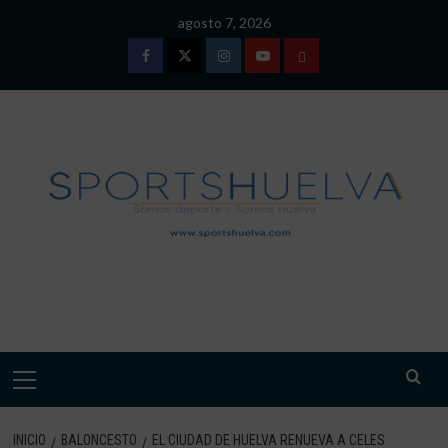
Saltar
agosto 7, 2026
al
contenido
Facebook
Twitter
Instagram
Youtube
TÉRMINOS
Y
CONDICIONES
DE
USO
SPORTSHUELVA.
Menú
primario
INICIO
BALONCESTO
EL CIUDAD DE HUELVA RENUEVA A CELES