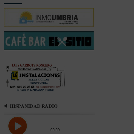
🔉 𝐇𝐈𝐒𝐏𝐀𝐍𝐈𝐃𝐀𝐃 𝐑𝐀𝐃𝐈𝐎