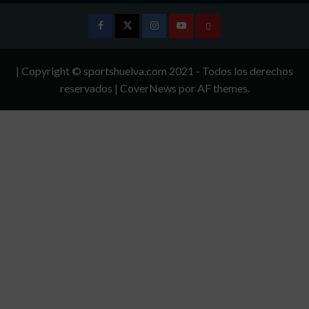
Facebook
Twitter
Instagram
Youtube
TÉRMINOS
Y
| Copyright © sportshuelva.com 2021 - Todos los derechos
CONDICIONES
reservados
|
CoverNews
por AF themes.
DE
USO