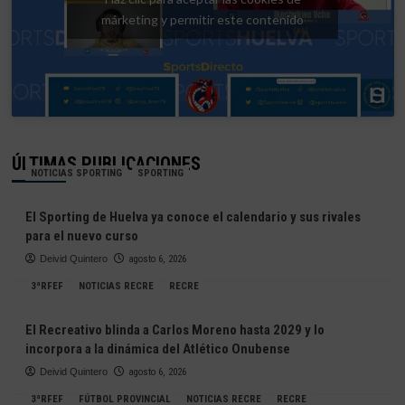
márketing y permitir este contenido
ÚLTIMAS PUBLICACIONES
NOTICIAS SPORTING
SPORTING
El Sporting de Huelva ya conoce el calendario y sus rivales
para el nuevo curso
Deivid Quintero
agosto 6, 2026
3ªRFEF
NOTICIAS RECRE
RECRE
El Recreativo blinda a Carlos Moreno hasta 2029 y lo
incorpora a la dinámica del Atlético Onubense
Deivid Quintero
agosto 6, 2026
3ªRFEF
FÚTBOL PROVINCIAL
NOTICIAS RECRE
RECRE