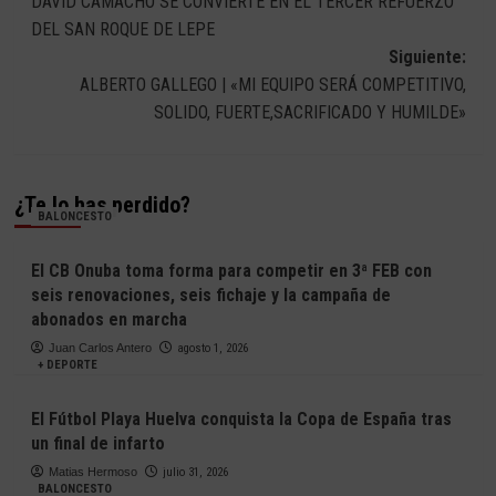
DAVID CAMACHO SE CONVIERTE EN EL TERCER REFUERZO
de
DEL SAN ROQUE DE LEPE
entradas
Siguiente:
ALBERTO GALLEGO | «MI EQUIPO SERÁ COMPETITIVO,
SOLIDO, FUERTE,SACRIFICADO Y HUMILDE»
¿Te lo has perdido?
BALONCESTO
El CB Onuba toma forma para competir en 3ª FEB con
seis renovaciones, seis fichaje y la campaña de
abonados en marcha
Juan Carlos Antero
agosto 1, 2026
+ DEPORTE
El Fútbol Playa Huelva conquista la Copa de España tras
un final de infarto
Matias Hermoso
julio 31, 2026
BALONCESTO