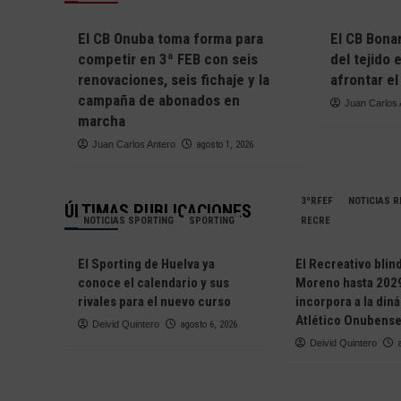
El CB Onuba toma forma para
El CB Bona
competir en 3ª FEB con seis
del tejido 
renovaciones, seis fichaje y la
afrontar el
campaña de abonados en
Juan Carlos 
marcha
Juan Carlos Antero
agosto 1, 2026
3ªRFEF
NOTICIAS 
ÚLTIMAS PUBLICACIONES
NOTICIAS SPORTING
SPORTING
RECRE
El Sporting de Huelva ya
El Recreativo blin
conoce el calendario y sus
Moreno hasta 2029
rivales para el nuevo curso
incorpora a la din
Atlético Onubens
Deivid Quintero
agosto 6, 2026
Deivid Quintero