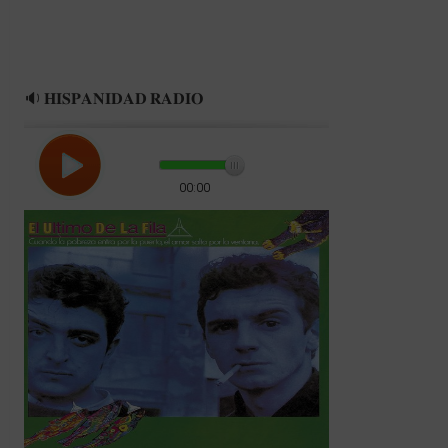
🔉 𝐇𝐈𝐒𝐏𝐀𝐍𝐈𝐃𝐀𝐃 𝐑𝐀𝐃𝐈𝐎