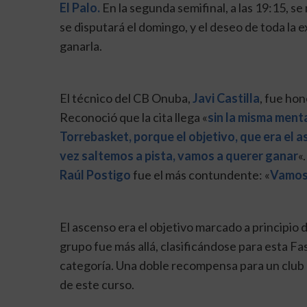
El Palo.
En la segunda semifinal, a las 19:15, se 
se disputará el domingo, y el deseo de toda la 
ganarla.
El técnico del CB Onuba,
Javi Castilla
, fue hon
Reconoció que la cita llega «
sin la misma ment
Torrebasket, porque el objetivo, que era el 
vez saltemos a pista, vamos a querer ganar
«
Raúl Postigo
fue el más contundente: «
Vamos 
El ascenso era el objetivo marcado a principio
grupo fue más allá, clasificándose para esta Fa
categoría. Una doble recompensa para un club q
de este curso.