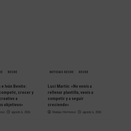
RE
RECRE
NOTICIAS RECRE
RECRE
e Iván Benito:
Luci Martín: «No venís a
competir, crecer y
rellenar plantilla; venís a
creativo a
competir y a seguir
s objetivos»
creciendo»
oso
agosto 6, 2026
Matias Hermoso
agosto 6, 2026