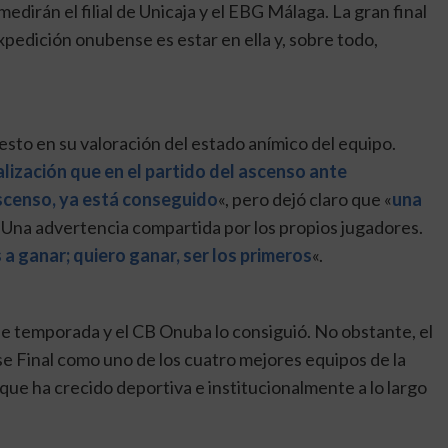
medirán el filial de Unicaja y el EBG Málaga. La gran final
expedición onubense es estar en ella y, sobre todo,
esto en su valoración del estado anímico del equipo.
alización que en el partido del ascenso ante
ascenso, ya está conseguido
«, pero dejó claro que «
una
. Una advertencia compartida por los propios jugadores.
a ganar; quiero ganar, ser los primeros
«.
 de temporada y el CB Onuba lo consiguió. No obstante, el
se Final como uno de los cuatro mejores equipos de la
ue ha crecido deportiva e institucionalmente a lo largo