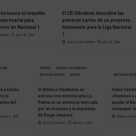
res busca el respaldo
El CB Gibraleón descubre las
empresarial para
primeras cartas de un proyecto
 reto de Nacional 1
ilusionante para la Liga Nacional
1
Antero
julio 30, 2026
Juan Carlos Antero
julio 27, 2026
RECRE
3ªRFEF
FÚTBOL PROVINCIAL
NOTICIAS RECRE
RECRE
NOTICIAS REC
da a Carlos
El Atlético Onubense se
Samu Cortés 
 y lo
estrena con victoria ante La
«Venimos a 
ámica del
Palma en un amistoso marcado
ayudar al Re
e
por las lesiones y la expulsión
conseguir su
de Diego Jiménez
agosto 6, 2026
Matias Herm
Deivid Quintero
agosto 6, 2026