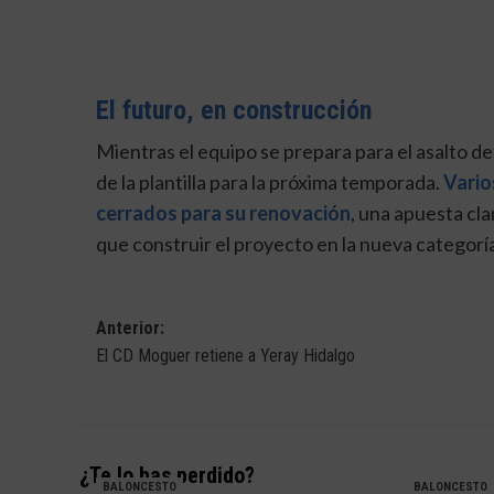
El futuro, en construcción
Mientras el equipo se prepara para el asalto def
de la plantilla para la próxima temporada.
Vario
cerrados para su renovación
, una apuesta cl
que construir el proyecto en la nueva categorí
Navegación
Anterior:
El CD Moguer retiene a Yeray Hidalgo
de
entradas
¿Te lo has perdido?
BALONCESTO
BALONCESTO