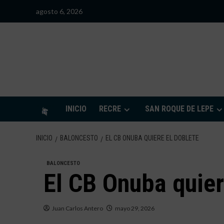
Saltar
agosto 6, 2026
al
contenido
S
INICIO
RECRE
SAN ROQUE DE LEPE
INICIO
BALONCESTO
EL CB ONUBA QUIERE EL DOBLETE
BALONCESTO
El CB Onuba quier
Juan Carlos Antero
mayo 29, 2026