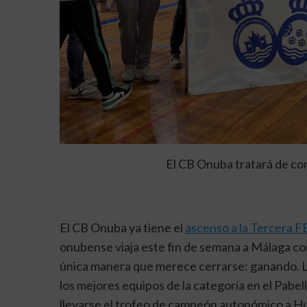
El CB Onuba tratará de con
El CB Onuba ya tiene el
ascenso a la Tercera F
onubense viaja este fin de semana a Málaga con
única manera que merece cerrarse: ganando. 
los mejores equipos de la categoría en el Pabe
llevarse el trofeo de campeón autonómico a Hu