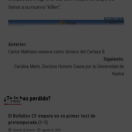
tiene a su nuevo ‘killer’.
Navegación
Anterior:
Carlos Maltrana renueva como técnico del Cartaya B
de
Siguiente:
entradas
Carolina Marín, Doctora Honoris Causa por la Universidad de
Huelva
¿Te lo has perdido?
3ªRFEF
El Bollullos CF empata en su primer test de
pretemporada (1-1)
Deivid Quintero
agosto 8, 2026