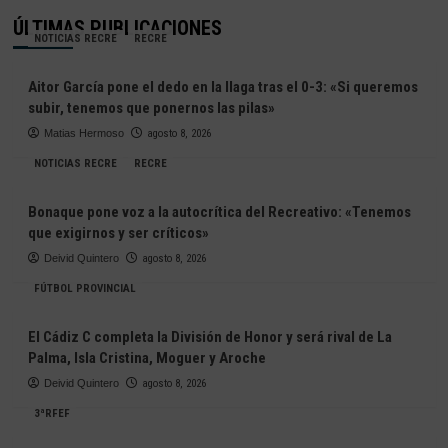
ÚLTIMAS PUBLICACIONES
NOTICIAS RECRE
RECRE
Aitor García pone el dedo en la llaga tras el 0-3: «Si queremos
subir, tenemos que ponernos las pilas»
Matias Hermoso
agosto 8, 2026
NOTICIAS RECRE
RECRE
Bonaque pone voz a la autocrítica del Recreativo: «Tenemos
que exigirnos y ser críticos»
Deivid Quintero
agosto 8, 2026
FÚTBOL PROVINCIAL
El Cádiz C completa la División de Honor y será rival de La
Palma, Isla Cristina, Moguer y Aroche
Deivid Quintero
agosto 8, 2026
3ªRFEF