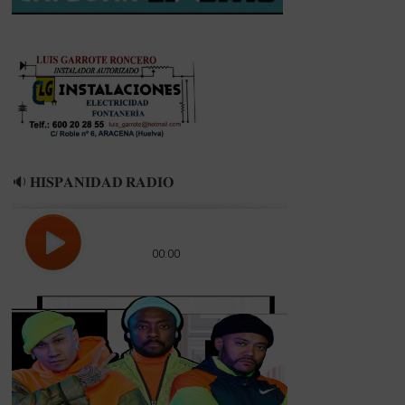
🔉 𝐇𝐈𝐒𝐏𝐀𝐍𝐈𝐃𝐀𝐃 𝐑𝐀𝐃𝐈𝐎