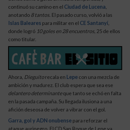
continuó su camino en el
Ciudad de Lucena
,
anotando
8 tantos
. El pasado curso, volvió a las
Islas Baleares
para militar en el
CE Santanyí
,
donde logró
10 goles en 28 encuentros
, 25 de ellos
como titular.
Ahora,
Dieguito
recala en
Lepe
con una mezcla de
ambición y madurez. El club espera que sea ese
delantero determinante
que tanto se echó en falta
en la pasada campaña. Su llegada ilusiona a una
afición deseosa de volver a vibrar con el gol.
Garra, gol y ADN onubense
para reforzar el
ataque aurinegro. El CD San Roque de Lepe ya