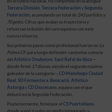
en el fútbol nacional. Ha competido en la antigua
Tercera División
,
Tercera Federación
y
Segunda
Federación
, acumulando un total de
243 partidos y
70 goles
. Cifras que avalan su trayectoria y
refuerzan la ilusión del sanroquismo con este
nuevo refuerzo.
Sus primeros pasos como profesional fueron en
La
Palma CF
, para luego defender camisetas como la
del
Atlético Onubense
,
Sant Rafel de Ibiza
—
donde firmó
17 dianas
, siendo el segundo máximo
goleador de la categoría—,
CD Manchego Ciudad
Real
,
SD Formentera
,
Benicarló
,
Atlético
Astorga
y
CD Diocesano
, equipo con el que
debutó en la Segunda Federación.
Posteriormente, firmó por el
CS Puertollano
,
donde sumó
6 goles en media temporada
, y