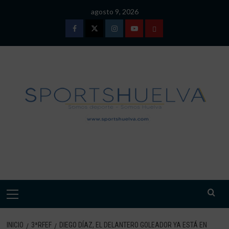
Saltar
agosto 9, 2026
al
contenido
Facebook
Twitter
Instagram
Youtube
TÉRMINOS
Y
CONDICIONES
DE
USO
SPORTSHUELVA.
Menú
primario
INICIO
3ªRFEF
DIEGO DÍAZ, EL DELANTERO GOLEADOR YA ESTÁ EN