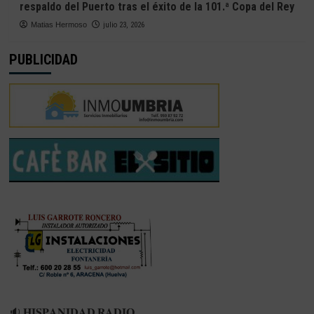
respaldo del Puerto tras el éxito de la 101.ª Copa del Rey
Matias Hermoso
julio 23, 2026
PUBLICIDAD
🔉 𝐇𝐈𝐒𝐏𝐀𝐍𝐈𝐃𝐀𝐃 𝐑𝐀𝐃𝐈𝐎