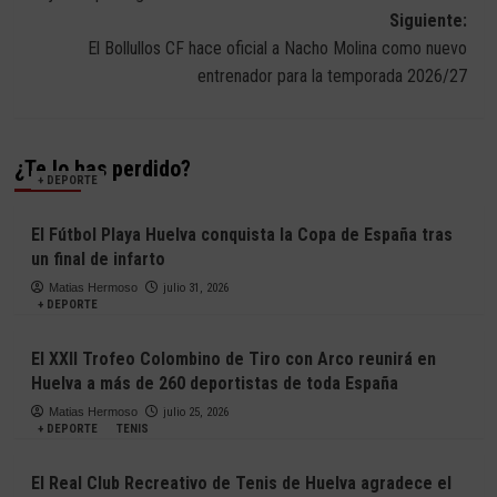
entradas
Siguiente:
El Bollullos CF hace oficial a Nacho Molina como nuevo
entrenador para la temporada 2026/27
¿Te lo has perdido?
+ DEPORTE
El Fútbol Playa Huelva conquista la Copa de España tras
un final de infarto
Matias Hermoso
julio 31, 2026
+ DEPORTE
El XXII Trofeo Colombino de Tiro con Arco reunirá en
Huelva a más de 260 deportistas de toda España
Matias Hermoso
julio 25, 2026
+ DEPORTE
TENIS
El Real Club Recreativo de Tenis de Huelva agradece el