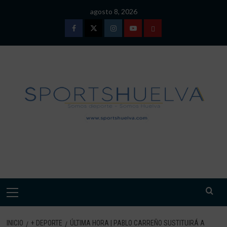
Saltar
agosto 8, 2026
al
contenido
Facebook
Twitter
Instagram
Youtube
TÉRMINOS
Y
CONDICIONES
DE
USO
SPORTSHUELVA.
Menú
primario
INICIO
+ DEPORTE
ÚLTIMA HORA | PABLO CARREÑO SUSTITUIRÁ A