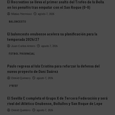
El Recreativo se lleva el primer asalto del Trofeo de la Bella
en los penaltis tras empatar con el San Roque (0-0)
Matias Hermoso
agosto 7, 2026
BALONCESTO
El baloncesto onubense acelera su planificación para la
temporada 2026/27
Juan Carlos Antero
agosto 7, 2026
FÚTBOL PROVINCIAL
Paulo regresa al Isla Cristina para reforzar la defensa del
nuevo proyecto de Dani Suárez
Deivid Quintero
agosto 7, 2026
3ªRFEF
El Sevilla C completa el Grupo X de Tercera Federación y será
rival del Atlético Onubense, Bollullos y San Roque de Lepe
Deivid Quintero
agosto 7, 2026