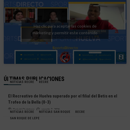
Haz clic para aceptar las cookies de
márketing y permitir este contenido
ÚLTIMAS PUBLICACIONES
NOTICIAS RECRE
RECRE
El Recreativo de Huelva superado por el filial del Betis en el
Trofeo de la Bella (0-3)
Deivid Quintero
agosto 7, 2026
NOTICIAS RECRE
NOTICIAS SAN ROQUE
RECRE
SAN ROQUE DE LEPE