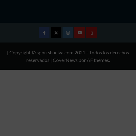
Facebook
Twitter
Instagram
Youtube
TÉRMINOS
Y
| Copyright © sportshuelva.com 2021 - Todos los derechos
CONDICIONES
reservados
|
CoverNews
por AF themes.
DE
USO