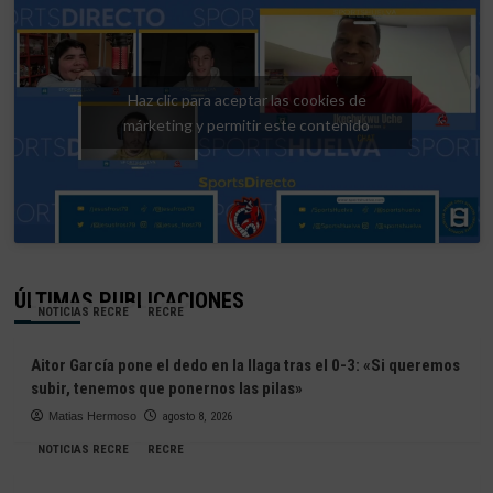
Haz clic para aceptar las cookies de
márketing y permitir este contenido
ÚLTIMAS PUBLICACIONES
NOTICIAS RECRE
RECRE
Aitor García pone el dedo en la llaga tras el 0-3: «Si queremos
subir, tenemos que ponernos las pilas»
Matias Hermoso
agosto 8, 2026
NOTICIAS RECRE
RECRE