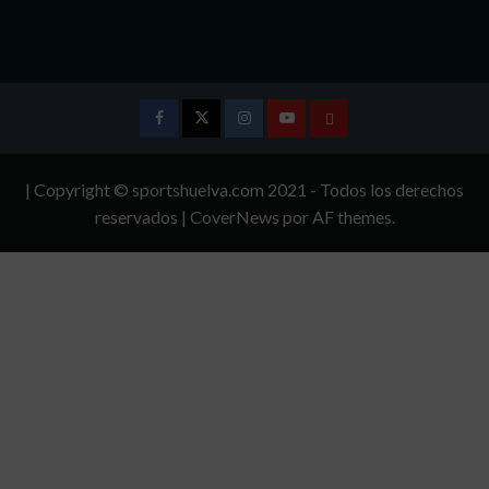
Facebook
Twitter
Instagram
Youtube
TÉRMINOS
Y
| Copyright © sportshuelva.com 2021 - Todos los derechos
CONDICIONES
reservados
|
CoverNews
por AF themes.
DE
USO