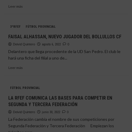
LIMÓN
Leer
Leer más
(1-
más
0)
sobre
FOFO
3ªRFEF
FÚTBOL PROVINCIAL
VUELVE
AL
FAISAL ALHASSAN, NUEVO JUGADOR DEL BOLLULLOS CF
CASTILLEJA
Deivid Quintero
Y
agosto 6, 2022
0
SEBAS
Delantero que llega procedente de la UD San Pedro. El club le
REGRESA
hará una ficha del filial a uno de...
AL
Leer
AYAMONTE
Leer más
más
TRAS
sobre
ANUNCIAR
FAISAL
«SU
FÚTBOL PROVINCIAL
ALHASSAN,
RETIRADA»
NUEVO
LA RFEF COMUNICA LAS BASES PARA COMPETIR EN
JUGADOR
SEGUNDA Y TERCERA FEDERACIÓN
DEL
BOLLULLOS
Deivid Quintero
junio 30, 2022
0
CF
La Federación cambia el nombre de sus competiciones por
Segunda Federación y Tercera Federación Empiezan los