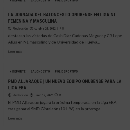
más
+ DEPORTE
BALONCESTO
POLIDEPORTIVO
sobre
ESPECTACULAR
LA JORNADA DEL BALONCESTO ONUBENSE EN LIGA N1
JORNADA
FEMENINA Y MASCULINA
EN
EL
Redacción
octubre 24, 2022
0
BALONCESTO
destacan las victorias de Cash Díaz Cadenas Moguer y CB Lepe
ONUBENSE
Alius en N1 masculino y de Universidad de Huelva...
Leer
Leer más
más
sobre
LA
+ DEPORTE
BALONCESTO
POLIDEPORTIVO
JORNADA
DEL
PMD ALJARAQUE | UN NUEVO EQUIPO ONUBENSE PARA LA
BALONCESTO
LIGA EBA
ONUBENSE
EN
Redacción
junio 12, 2022
0
LIGA
El PMD Aljaraque jugará la próxima temporada en la Liga EBA
N1
tras ganar al SMD Gibraleón (101-96) en la prórroga...
FEMENINA
Y
Leer
Leer más
MASCULINA
más
sobre