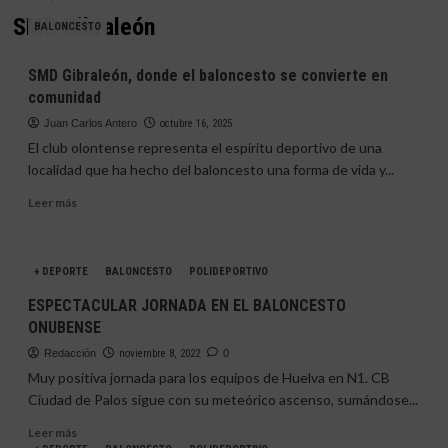
SMD Gibraleón
BALONCESTO
SMD Gibraleón, donde el baloncesto se convierte en
comunidad
Juan Carlos Antero
octubre 16, 2025
El club olontense representa el espíritu deportivo de una
localidad que ha hecho del baloncesto una forma de vida y...
Leer
Leer más
más
sobre
SMD
+ DEPORTE
BALONCESTO
POLIDEPORTIVO
Gibraleón,
donde
ESPECTACULAR JORNADA EN EL BALONCESTO
el
ONUBENSE
baloncesto
se
Redacción
noviembre 8, 2022
0
convierte
Muy positiva jornada para los equipos de Huelva en N1. CB
en
Ciudad de Palos sigue con su meteórico ascenso, sumándose...
comunidad
Leer
Leer más