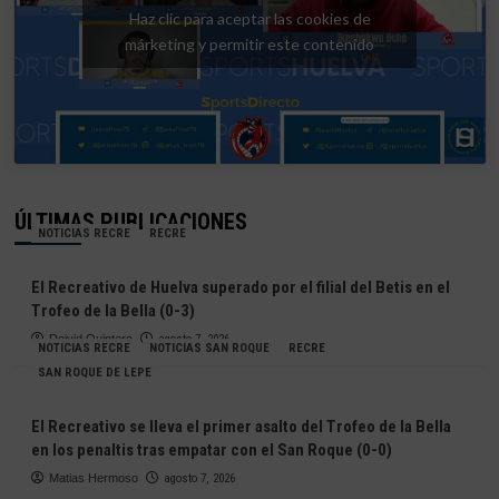
Haz clic para aceptar las cookies de
márketing y permitir este contenido
ÚLTIMAS PUBLICACIONES
NOTICIAS RECRE
RECRE
El Recreativo de Huelva superado por el filial del Betis en el
Trofeo de la Bella (0-3)
Deivid Quintero
agosto 7, 2026
NOTICIAS RECRE
NOTICIAS SAN ROQUE
RECRE
SAN ROQUE DE LEPE
El Recreativo se lleva el primer asalto del Trofeo de la Bella
en los penaltis tras empatar con el San Roque (0-0)
Matias Hermoso
agosto 7, 2026