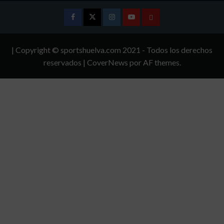
Facebook
Twitter
Instagram
Youtube
TÉRMINOS
Y
| Copyright © sportshuelva.com 2021 - Todos los derechos
CONDICIONES
reservados
|
CoverNews
por AF themes.
DE
USO