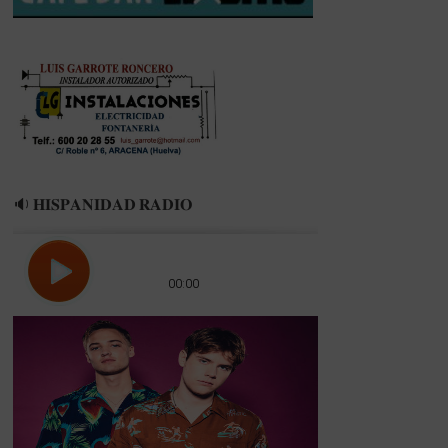
SAÚL
RIVERO
🔉 𝐇𝐈𝐒𝐏𝐀𝐍𝐈𝐃𝐀𝐃 𝐑𝐀𝐃𝐈𝐎