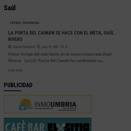
Saúl
FÚTBOL PROVINCIAL
LA PUNTA DEL CAIMÁN SE HACE CON EL META, SAÚL
RIVERO
Deivid Quintero
julio 10, 2021
0
Primer fichaje del club isleño en la nueva temporada (Saúl
Rivero) La U.D. Punta del Caimán ha confirmado su...
Leer
Leer más
más
sobre
PUBLICIDAD
LA
PUNTA
DEL
CAIMÁN
SE
HACE
CON
EL
META,