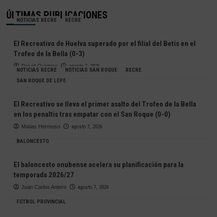
ÚLTIMAS PUBLICACIONES
NOTICIAS RECRE
RECRE
El Recreativo de Huelva superado por el filial del Betis en el
Trofeo de la Bella (0-3)
Deivid Quintero
agosto 7, 2026
NOTICIAS RECRE
NOTICIAS SAN ROQUE
RECRE
SAN ROQUE DE LEPE
El Recreativo se lleva el primer asalto del Trofeo de la Bella
en los penaltis tras empatar con el San Roque (0-0)
Matias Hermoso
agosto 7, 2026
BALONCESTO
El baloncesto onubense acelera su planificación para la
temporada 2026/27
Juan Carlos Antero
agosto 7, 2026
FÚTBOL PROVINCIAL