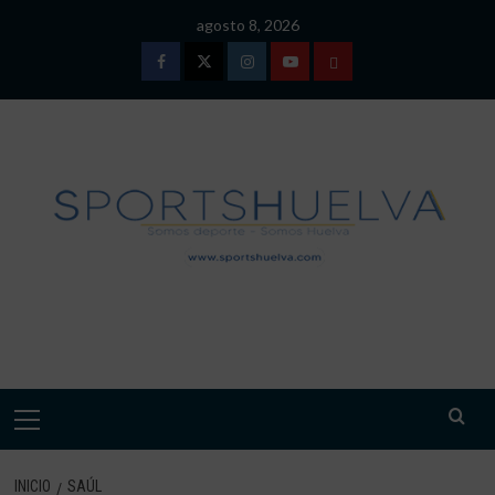
Saltar
agosto 8, 2026
al
contenido
Facebook
Twitter
Instagram
Youtube
TÉRMINOS
Y
CONDICIONES
DE
USO
SPORTSHUELVA.
Menú
primario
INICIO
SAÚL