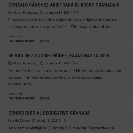
LA
GONZALO SÁNCHEZ ARBITRARÁ EL RECRE-GRANADA B
RADIOGRAFÍA
DEL
Alvaro Rodriguez
diciembre 14, 2023
0
RIVAL
El guadalajareño ha sido designado para dirigir el encuentro
|
correspondiente a la jornada 17 Último partido del año...
RECREATIVO
GRANADA
Leer
Leer más
más
NOTICIAS RECRE
RECRE
sobre
GONZALO
SERGIO DIEZ Y JOSIEL NÚÑEZ, BAJAS HASTA 2024
SÁNCHEZ
ARBITRARÁ
Alvaro Rodriguez
diciembre 11, 2023
0
EL
Ambos futbolistas no estarán ante el Recreativo Granada por
RECRE-
sanción El Recreativo de Huelva tendrá dos bajas
GRANADA
importantes...
B
Leer
Leer más
más
NOTICIAS RECRE
RECRE
sobre
SERGIO
CONOCIENDO AL RECREATIVO GRANADA
DIEZ
Y
Adri Chicón
agosto 18, 2023
0
JOSIEL
Analizamos al filial del Granada C.F., rival del Recreativo de
NÚÑEZ,