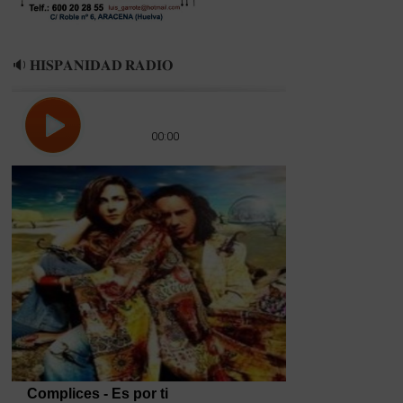
🔉 𝐇𝐈𝐒𝐏𝐀𝐍𝐈𝐃𝐀𝐃 𝐑𝐀𝐃𝐈𝐎