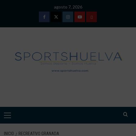
Saltar
agosto 7, 2026
al
contenido
Facebook
Twitter
Instagram
Youtube
TÉRMINOS
Y
CONDICIONES
DE
USO
SPORTSHUELVA.
Menú
primario
INICIO
RECREATIVO GRANADA