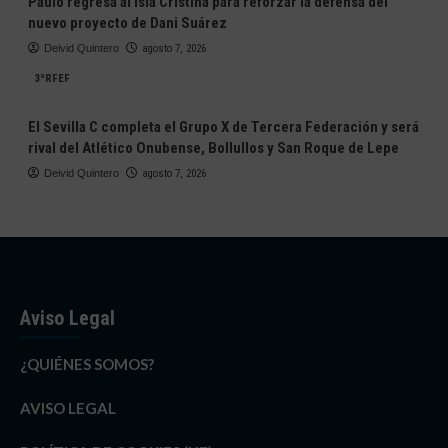
Paulo regresa al Isla Cristina para reforzar la defensa del
nuevo proyecto de Dani Suárez
Deivid Quintero
agosto 7, 2026
3ªRFEF
El Sevilla C completa el Grupo X de Tercera Federación y será
rival del Atlético Onubense, Bollullos y San Roque de Lepe
Deivid Quintero
agosto 7, 2026
Aviso Legal
¿QUIÉNES SOMOS?
AVISO LEGAL