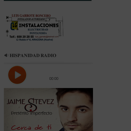
NUEVO
COLOMBINO»
🔉 𝐇𝐈𝐒𝐏𝐀𝐍𝐈𝐃𝐀𝐃 𝐑𝐀𝐃𝐈𝐎