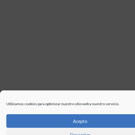
USO
Utilizamos cookies para optimizar nuestro sitio web y nuestro servicio.
Acepto
Descartar