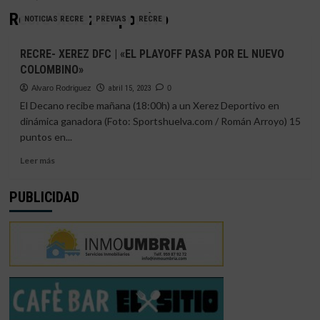
Recre-Xerez Deportivo
NOTICIAS RECRE
PREVIAS
RECRE
RECRE- XEREZ DFC | «EL PLAYOFF PASA POR EL NUEVO
COLOMBINO»
Alvaro Rodriguez
abril 15, 2023
0
El Decano recibe mañana (18:00h) a un Xerez Deportivo en
dinámica ganadora (Foto: Sportshuelva.com / Román Arroyo) 15
puntos en...
Leer
Leer más
más
sobre
PUBLICIDAD
RECRE-
XEREZ
DFC
|
«EL
PLAYOFF
PASA
POR
EL