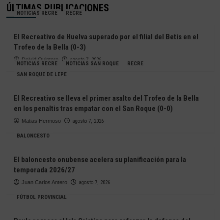
ÚLTIMAS PUBLICACIONES
NOTICIAS RECRE
RECRE
El Recreativo de Huelva superado por el filial del Betis en el
Trofeo de la Bella (0-3)
Deivid Quintero
agosto 7, 2026
NOTICIAS RECRE
NOTICIAS SAN ROQUE
RECRE
SAN ROQUE DE LEPE
El Recreativo se lleva el primer asalto del Trofeo de la Bella
en los penaltis tras empatar con el San Roque (0-0)
Matias Hermoso
agosto 7, 2026
BALONCESTO
El baloncesto onubense acelera su planificación para la
temporada 2026/27
Juan Carlos Antero
agosto 7, 2026
FÚTBOL PROVINCIAL