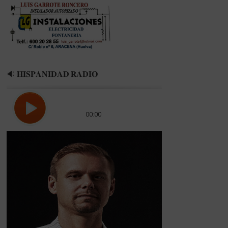
🔉 𝐇𝐈𝐒𝐏𝐀𝐍𝐈𝐃𝐀𝐃 𝐑𝐀𝐃𝐈𝐎