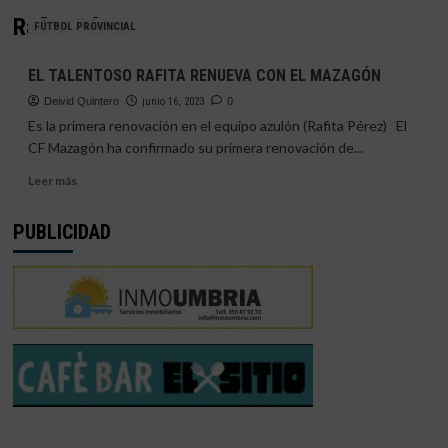
Rafita Pérez
FÚTBOL PROVINCIAL
EL TALENTOSO RAFITA RENUEVA CON EL MAZAGÓN
Deivid Quintero
junio 16, 2023
0
Es la primera renovación en el equipo azulón (Rafita Pérez) El
CF Mazagón ha confirmado su primera renovación de...
Leer
Leer más
más
sobre
PUBLICIDAD
EL
TALENTOSO
RAFITA
RENUEVA
CON
EL
MAZAGÓN