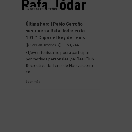
Rafa Jódar
+ DEPORTE
TENIS
Última hora | Pablo Carreño
sustituirá a Rafa Jódar en la
101.ª Copa del Rey de Tenis
Seccion Deportes
julio 4, 2026
El joven tenista no podrá participar
por motivos personales y el Real Club
Recreativo de Tenis de Huelva cierra
en...
Leer
Leer más
más
sobre
Última
hora
|
Pablo
Carreño
sustituirá
a