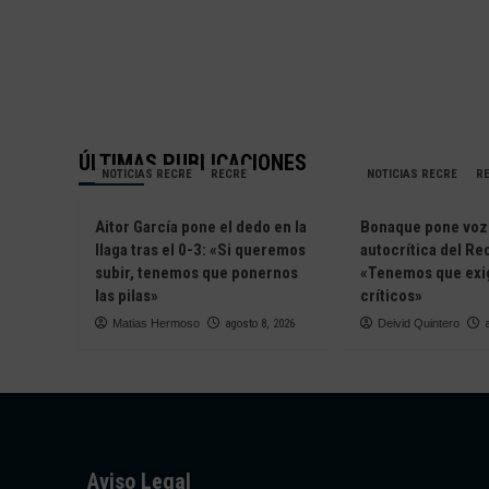
ÚLTIMAS PUBLICACIONES
NOTICIAS RECRE
RECRE
NOTICIAS RECRE
R
Aitor García pone el dedo en la
Bonaque pone voz 
llaga tras el 0-3: «Si queremos
autocrítica del Re
subir, tenemos que ponernos
«Tenemos que exig
las pilas»
críticos»
Matias Hermoso
agosto 8, 2026
Deivid Quintero
Aviso Legal