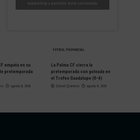
márketing y permitir este contenido
FÚTBOL PROVINCIAL
 CF empata en su
La Palma CF cierra la
 de pretemporada
pretemporada con goleada en
el Trofeo Guadalupe (0-4)
ero
agosto 8, 2026
Deivid Quintero
agosto 8, 2026