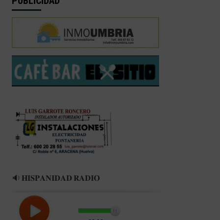
PUBLICIDAD
🔉 𝐇𝐈𝐒𝐏𝐀𝐍𝐈𝐃𝐀𝐃 𝐑𝐀𝐃𝐈𝐎