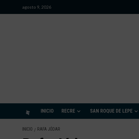
Saltar
agosto 9, 2026
al
contenido
S
INICIO
RECRE
SAN ROQUE DE LEPE
INICIO
RAFA JÓDAR