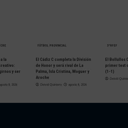
ECRE
FÚTBOL PROVINCIAL
3ªRFEF
a la
El Cádiz C completa la División
El Bollullos
creativo:
de Honor y será rival de La
primer test
irnos y ser
Palma, Isla Cristina, Moguer y
(1-1)
Aroche
Deivid Quint
agosto 8, 2026
Deivid Quintero
agosto 8, 2026