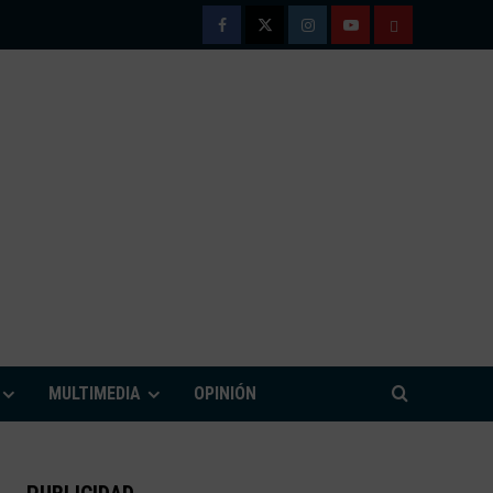
Facebook
Twitter
Instagram
Youtube
TÉRMINOS
Y
CONDICIONE
DE
USO
M
MULTIMEDIA
OPINIÓN