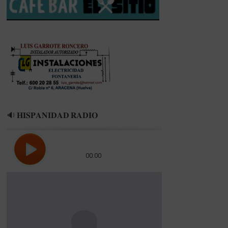
PREMIOS
GOLSMEDIA
2022
🔉 𝐇𝐈𝐒𝐏𝐀𝐍𝐈𝐃𝐀𝐃 𝐑𝐀𝐃𝐈𝐎