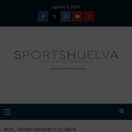
Saltar
agosto 5, 2026
al
contenido
Facebook
Twitter
Instagram
Youtube
TÉRMINOS
Y
CONDICIONES
DE
USO
SPORTSHUELVA.
Menú
primario
INICIO
PREMIOS NACIONALES GOLSMEDIA