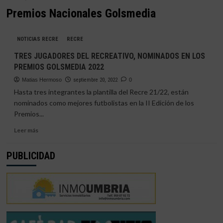
Premios Nacionales Golsmedia
NOTICIAS RECRE
RECRE
TRES JUGADORES DEL RECREATIVO, NOMINADOS EN LOS
PREMIOS GOLSMEDIA 2022
Matias Hermoso
septiembre 20, 2022
0
Hasta tres integrantes la plantilla del Recre 21/22, están
nominados como mejores futbolistas en la II Edición de los
Premios...
Leer
Leer más
más
sobre
PUBLICIDAD
TRES
JUGADORES
DEL
RECREATIVO,
NOMINADOS
EN
LOS