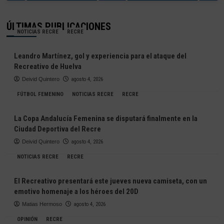
ÚLTIMAS PUBLICACIONES
NOTICIAS RECRE
RECRE
Leandro Martínez, gol y experiencia para el ataque del
Recreativo de Huelva
Deivid Quintero
agosto 4, 2026
FÚTBOL FEMENINO
NOTICIAS RECRE
RECRE
La Copa Andalucía Femenina se disputará finalmente en la
Ciudad Deportiva del Recre
Deivid Quintero
agosto 4, 2026
NOTICIAS RECRE
RECRE
El Recreativo presentará este jueves nueva camiseta, con un
emotivo homenaje a los héroes del 20D
Matias Hermoso
agosto 4, 2026
OPINIÓN
RECRE