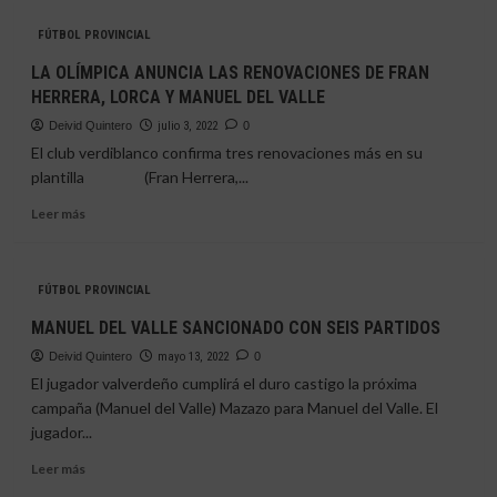
LA
2025/2026
FÚTBOL PROVINCIAL
OLÍMPICA
RENUEVA
LA OLÍMPICA ANUNCIA LAS RENOVACIONES DE FRAN
A
HERRERA, LORCA Y MANUEL DEL VALLE
MANUEL
DEL
Deivid Quintero
julio 3, 2022
0
VALLE
El club verdiblanco confirma tres renovaciones más en su
plantilla (Fran Herrera,...
Leer
Leer más
más
sobre
LA
FÚTBOL PROVINCIAL
OLÍMPICA
ANUNCIA
MANUEL DEL VALLE SANCIONADO CON SEIS PARTIDOS
LAS
Deivid Quintero
RENOVACIONES
mayo 13, 2022
0
DE
El jugador valverdeño cumplirá el duro castigo la próxima
FRAN
campaña (Manuel del Valle) Mazazo para Manuel del Valle. El
HERRERA,
jugador...
LORCA
Y
Leer
Leer más
MANUEL
más