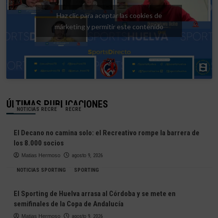
Haz clic para aceptar las cookies de
márketing y permitir este contenido
ÚLTIMAS PUBLICACIONES
NOTICIAS RECRE
RECRE
El Decano no camina solo: el Recreativo rompe la barrera de
los 8.000 socios
Matias Hermoso
agosto 9, 2026
NOTICIAS SPORTING
SPORTING
El Sporting de Huelva arrasa al Córdoba y se mete en
semifinales de la Copa de Andalucía
Matias Hermoso
agosto 9, 2026