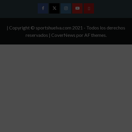
Facebook
Twitter
Instagram
Youtube
TÉRMINOS
Y
| Copyright © sportshuelva.com 2021 - Todos los derechos
CONDICIONES
reservados
|
CoverNews
por AF themes.
DE
USO