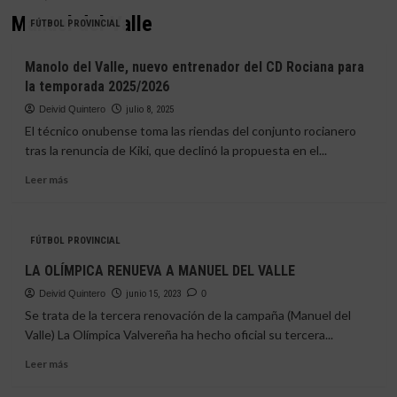
Manuel del Valle
FÚTBOL PROVINCIAL
Manolo del Valle, nuevo entrenador del CD Rociana para
la temporada 2025/2026
Deivid Quintero
julio 8, 2025
El técnico onubense toma las riendas del conjunto rocianero
tras la renuncia de Kiki, que declinó la propuesta en el...
Leer
Leer más
más
sobre
Manolo
FÚTBOL PROVINCIAL
del
Valle,
LA OLÍMPICA RENUEVA A MANUEL DEL VALLE
nuevo
Deivid Quintero
entrenador
junio 15, 2023
0
del
Se trata de la tercera renovación de la campaña (Manuel del
CD
Valle) La Olímpica Valvereña ha hecho oficial su tercera...
Rociana
Leer
para
Leer más
más
la
sobre
temporada