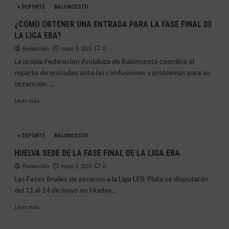
+ DEPORTE
EBA
BALONCESTO
COMERCIO/CIUDAD
DE
¿CÓMO OBTENER UNA ENTRADA PARA LA FASE FINAL DE
HUELVA
LA LIGA EBA?
«SOÑANDO
EN
Redacción
mayo 9, 2023
0
PLATA»
La propia Federación Andaluza de Baloncesto coordina el
reparto de entradas ante las confusiones y problemas para su
obtención ...
Leer
Leer más
más
sobre
¿CÓMO
+ DEPORTE
BALONCESTO
OBTENER
UNA
HUELVA SEDE DE LA FASE FINAL DE LA LIGA EBA
ENTRADA
Redacción
PARA
mayo 3, 2023
0
LA
Las Fases finales de ascenso a la Liga LEB Plata se disputarán
FASE
del 11 al 14 de mayo en Huelva...
FINAL
Leer
DE
Leer más
más
LA
sobre
LIGA