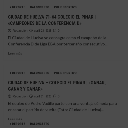
HUELVA
EBA?
+ DEPORTE
BALONCESTO
POLIDEPORTIVO
SEDE
DE
CIUDAD DE HUELVA 71-64 COLEGIO EL PINAR |
LA
«CAMPEONES DE LA CONFERENCIA D»
FASE
FINAL
Redacción
abril 23, 2023
0
DE
El Ciudad de Huelva se consagra como el campeón de la
LA
Conferencia D de Liga EBA por tercer año consecutivo...
LIGA
EBA
Leer
Leer más
más
sobre
CIUDAD
+ DEPORTE
BALONCESTO
POLIDEPORTIVO
DE
HUELVA
CIUDAD DE HUELVA – COLEGIO EL PINAR | «GANAR,
71-
GANAR Y GANAR»
64
COLEGIO
Redacción
abril 21, 2023
0
EL
El equipo de Pedro Vadillo parte con una ventaja cómoda para
PINAR
encarar el partido de vuelta (Foto: Ciudad de Huelva)...
|
«CAMPEONES
Leer
Leer más
DE
más
+ DEPORTE
BALONCESTO