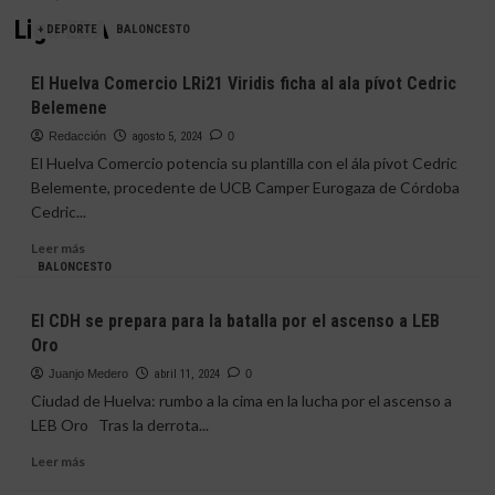
Liga EBA
+ DEPORTE
BALONCESTO
El Huelva Comercio LRi21 Viridis ficha al ala pívot Cedric
Belemene
Redacción
agosto 5, 2024
0
El Huelva Comercio potencia su plantilla con el ála pívot Cedric
Belemente, procedente de UCB Camper Eurogaza de Córdoba
Cedric...
Leer
Leer más
más
BALONCESTO
sobre
El
El CDH se prepara para la batalla por el ascenso a LEB
Huelva
Oro
Comercio
LRi21
Juanjo Medero
abril 11, 2024
0
Viridis
Ciudad de Huelva: rumbo a la cima en la lucha por el ascenso a
ficha
LEB Oro Tras la derrota...
al
ala
Leer
Leer más
pívot
más