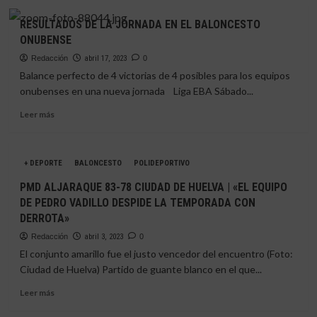
LA
sobre
CONFERENCIA
CIUDAD
RESULTADOS DE LA JORNADA EN EL BALONCESTO
D»
DE
ONUBENSE
HUELVA
–
Redacción
abril 17, 2023
0
COLEGIO
Balance perfecto de 4 victorias de 4 posibles para los equipos
EL
onubenses en una nueva jornada Liga EBA Sábado...
PINAR
|
Leer
Leer más
«GANAR,
más
GANAR
sobre
Y
RESULTADOS
+ DEPORTE
GANAR»
BALONCESTO
POLIDEPORTIVO
DE
LA
PMD ALJARAQUE 83-78 CIUDAD DE HUELVA | «EL EQUIPO
JORNADA
DE PEDRO VADILLO DESPIDE LA TEMPORADA CON
EN
DERROTA»
EL
BALONCESTO
Redacción
abril 3, 2023
0
ONUBENSE
El conjunto amarillo fue el justo vencedor del encuentro (Foto:
Ciudad de Huelva) Partido de guante blanco en el que...
Leer
Leer más
más