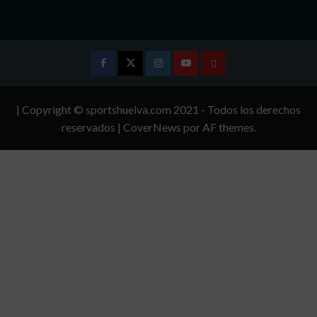
Facebook
Twitter
Instagram
Youtube
TÉRMINOS
Y
| Copyright © sportshuelva.com 2021 - Todos los derechos
CONDICIONES
reservados
|
CoverNews
por AF themes.
DE
USO