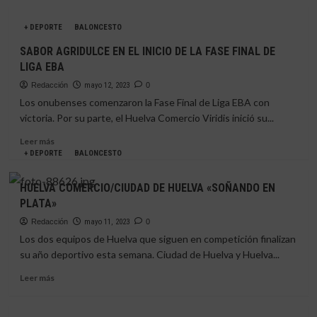
Cedric
sobre
Belemene
El
+ DEPORTE
BALONCESTO
CDH
se
SABOR AGRIDULCE EN EL INICIO DE LA FASE FINAL DE
prepara
LIGA EBA
para
la
Redacción
mayo 12, 2023
0
batalla
Los onubenses comenzaron la Fase Final de Liga EBA con
por
victoria. Por su parte, el Huelva Comercio Viridis inició su...
el
ascenso
Leer
Leer más
a
más
+ DEPORTE
BALONCESTO
LEB
sobre
Oro
SABOR
HUELVA COMERCIO/CIUDAD DE HUELVA «SOÑANDO EN
AGRIDULCE
PLATA»
EN
EL
Redacción
mayo 11, 2023
0
INICIO
Los dos equipos de Huelva que siguen en competición finalizan
DE
su año deportivo esta semana. Ciudad de Huelva y Huelva...
LA
FASE
Leer
Leer más
FINAL
más
DE
sobre
LIGA
HUELVA