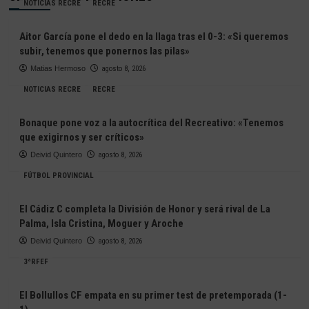
NOTICIAS RECRE
RECRE
Aitor García pone el dedo en la llaga tras el 0-3: «Si queremos
subir, tenemos que ponernos las pilas»
Matias Hermoso
agosto 8, 2026
NOTICIAS RECRE
RECRE
Bonaque pone voz a la autocrítica del Recreativo: «Tenemos
que exigirnos y ser críticos»
Deivid Quintero
agosto 8, 2026
FÚTBOL PROVINCIAL
El Cádiz C completa la División de Honor y será rival de La
Palma, Isla Cristina, Moguer y Aroche
Deivid Quintero
agosto 8, 2026
3ªRFEF
El Bollullos CF empata en su primer test de pretemporada (1-