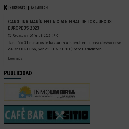
Kristi Kuuba
+ DEPORTE
BADMINTON
CAROLINA MARÍN EN LA GRAN FINAL DE LOS JUEGOS
EUROPEOS 2023
Redacción
julio 1, 2023
0
Tan sólo 31 minutos le bastaron a la onubense para deshacerse
de Kristi Kuuba, por 21-10 y 21-10 (Foto: Badminton...
Leer
Leer más
más
sobre
PUBLICIDAD
CAROLINA
MARÍN
EN
LA
GRAN
FINAL
DE
LOS
JUEGOS
EUROPEOS
2023