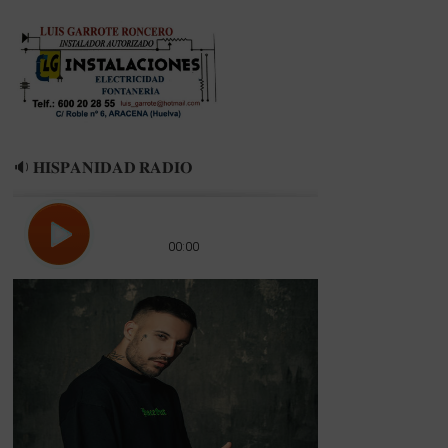
🔉 𝐇𝐈𝐒𝐏𝐀𝐍𝐈𝐃𝐀𝐃 𝐑𝐀𝐃𝐈𝐎