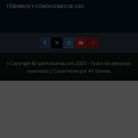
TÉRMINOS Y CONDICIONES DE USO
Facebook
Twitter
Instagram
Youtube
TÉRMINOS
Y
| Copyright © sportshuelva.com 2021 - Todos los derechos
CONDICIONES
reservados
|
CoverNews
por AF themes.
DE
USO