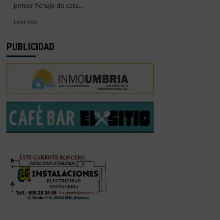
primer fichaje de cara...
AL
SPORTING
Leer
Leer más
más
sobre
PUBLICIDAD
JUDITH
LUZURIAGA,
PRIMERA
INCORPORACIÓN
DEL
SPORTING
DE
HUELVA