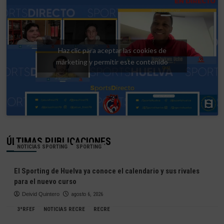
Haz clic para aceptar las cookies de
márketing y permitir este contenido
ÚLTIMAS PUBLICACIONES
NOTICIAS SPORTING
SPORTING
El Sporting de Huelva ya conoce el calendario y sus rivales
para el nuevo curso
Deivid Quintero
agosto 6, 2026
3ªRFEF
NOTICIAS RECRE
RECRE