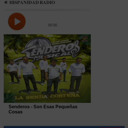
🔉 𝐇𝐈𝐒𝐏𝐀𝐍𝐈𝐃𝐀𝐃 𝐑𝐀𝐃𝐈𝐎