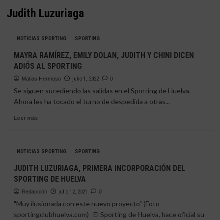
Judith Luzuriaga
NOTICIAS SPORTING
SPORTING
MAYRA RAMÍREZ, EMILY DOLAN, JUDITH Y CHINI DICEN
ADIÓS AL SPORTING
Matias Hermoso
julio 1, 2022
0
Se siguen sucediendo las salidas en el Sporting de Huelva.
Ahora les ha tocado el turno de despedida a otras...
Leer
Leer más
más
sobre
MAYRA
NOTICIAS SPORTING
SPORTING
RAMÍREZ,
EMILY
JUDITH LUZURIAGA, PRIMERA INCORPORACIÓN DEL
DOLAN,
SPORTING DE HUELVA
JUDITH
Y
Redacción
julio 12, 2021
0
CHINI
"Muy ilusionada con este nuevo proyecto" (Foto
DICEN
sportingclubhuelva.com) El Sporting de Huelva, hace oficial su
ADIÓS