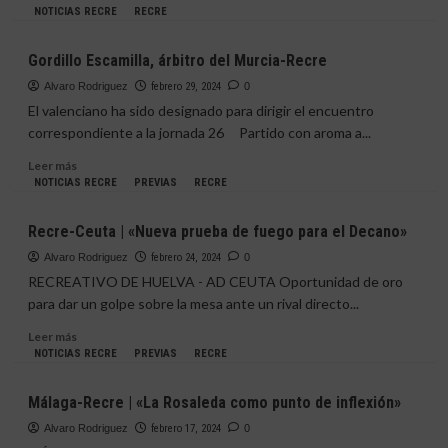
de
más
NOTICIAS RECRE
RECRE
Pablo
sobre
Alfaro
Murcia-
Gordillo Escamilla, árbitro del Murcia-Recre
(1-
Recre
0)
|
Alvaro Rodriguez
febrero 29, 2024
0
«El
El valenciano ha sido designado para dirigir el encuentro
Decano
correspondiente a la jornada 26 Partido con aroma a...
quiere
dejar
Leer
Leer más
otro
más
NOTICIAS RECRE
PREVIAS
RECRE
rival
sobre
por
Gordillo
Recre-Ceuta | «Nueva prueba de fuego para el Decano»
el
Escamilla,
camino»
árbitro
Alvaro Rodriguez
febrero 24, 2024
0
del
RECREATIVO DE HUELVA - AD CEUTA Oportunidad de oro
Murcia-
para dar un golpe sobre la mesa ante un rival directo...
Recre
Leer
Leer más
más
NOTICIAS RECRE
PREVIAS
RECRE
sobre
Recre-
Málaga-Recre | «La Rosaleda como punto de inflexión»
Ceuta
|
Alvaro Rodriguez
febrero 17, 2024
0
«Nueva