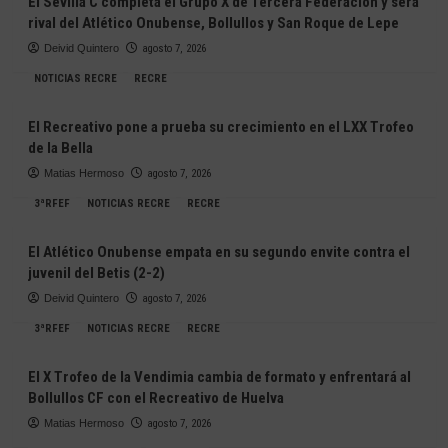
El Sevilla C completa el Grupo X de Tercera Federación y será
rival del Atlético Onubense, Bollullos y San Roque de Lepe
Deivid Quintero
agosto 7, 2026
NOTICIAS RECRE
RECRE
El Recreativo pone a prueba su crecimiento en el LXX Trofeo
de la Bella
Matias Hermoso
agosto 7, 2026
3ªRFEF
NOTICIAS RECRE
RECRE
El Atlético Onubense empata en su segundo envite contra el
juvenil del Betis (2-2)
Deivid Quintero
agosto 7, 2026
3ªRFEF
NOTICIAS RECRE
RECRE
El X Trofeo de la Vendimia cambia de formato y enfrentará al
Bollullos CF con el Recreativo de Huelva
Matias Hermoso
agosto 7, 2026