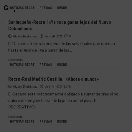
Grupo 2
NOTICIAS RECRE
PREVIAS
RECRE
Sanluqueño-Recre | «Ya toca ganar lejos del Nuevo
Colombino»
Alvaro Rodriguez
abril 20, 2024
0
El Decano afronta la primera de las seis finales que quedan
hasta el final de liga a partir de las...
Leer
Leer más
más
NOTICIAS RECRE
PREVIAS
RECRE
sobre
Sanluqueño-
Recre-Real Madrid Castilla | «Ahora o nunca»
Recre
|
Alvaro Rodriguez
abril 14, 2024
0
«Ya
El Decano está prácticamente obligado a sumar de tres si no
toca
quiere desengancharse de la pelea por el playoff
ganar
RECREATIVO...
lejos
del
Leer
Leer más
Nuevo
más
NOTICIAS RECRE
PREVIAS
RECRE
Colombino»
sobre