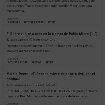
Antonio Domínguez destacó la importancia de las jugadas de
ni
estrategia y Trapero comentó que "quedan 9 partidos para
temores»
mantener la...
Leer
Leer más
más
CRONICAS
NOTICIAS RECRE
RECRE
sobre
«Cada
El Recre vuelve a caer en la trampa de Pablo Alfaro (1-0)
partido
es
Deivid Quintero
marzo 4, 2024
0
una
Derrota por la mínima en el Enrique Roca y el Real Murcia se
oportunidad
vuelve a meter en la pelea por...
para
alcanzar
Leer
Leer más
el
más
NOTICIAS RECRE
PREVIAS
RECRE
objetivo»
sobre
El
Murcia-Recre | «El Decano quiere dejar otro rival por el
Recre
camino»
vuelve
a
Alvaro Rodriguez
marzo 2, 2024
0
caer
REAL MURCIA - RECREATIVO DE HUELVA De ganar, el Recre
en
dejaría al Real Murcia prácticamente fuera de la lucha por...
la
trampa
Leer
Leer más