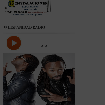
🔉 𝐇𝐈𝐒𝐏𝐀𝐍𝐈𝐃𝐀𝐃 𝐑𝐀𝐃𝐈𝐎