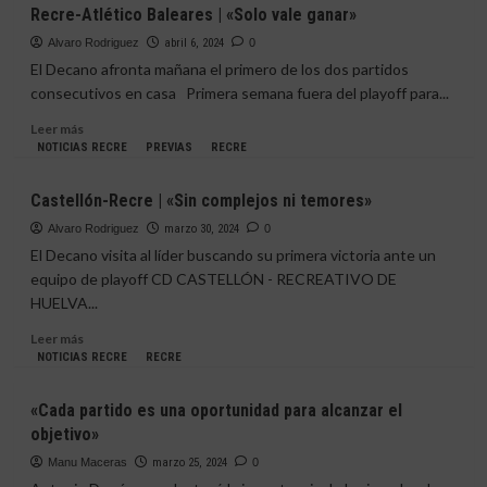
Recre-
Recre-Atlético Baleares | «Solo vale ganar»
Real
Madrid
Alvaro Rodriguez
abril 6, 2024
0
Castilla
El Decano afronta mañana el primero de los dos partidos
|
consecutivos en casa Primera semana fuera del playoff para...
«Ahora
o
Leer
Leer más
nunca»
más
NOTICIAS RECRE
PREVIAS
RECRE
sobre
Recre-
Castellón-Recre | «Sin complejos ni temores»
Atlético
Baleares
Alvaro Rodriguez
marzo 30, 2024
0
|
El Decano visita al líder buscando su primera victoria ante un
«Solo
equipo de playoff CD CASTELLÓN - RECREATIVO DE
vale
HUELVA...
ganar»
Leer
Leer más
más
NOTICIAS RECRE
RECRE
sobre
Castellón-
«Cada partido es una oportunidad para alcanzar el
Recre
objetivo»
|
«Sin
Manu Maceras
marzo 25, 2024
0
complejos