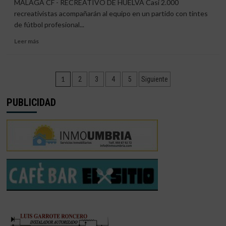
MÁLAGA CF - RECREATIVO DE HUELVA Casi 2.000
prueba
recreativistas acompañarán al equipo en un partido con tintes
de
de fútbol profesional...
fuego
para
Leer
Leer más
el
más
Decano»
sobre
Málaga-
Paginación
Recre
1
2
3
4
5
Siguiente
|
de
«La
PUBLICIDAD
Rosaleda
entradas
como
punto
de
inflexión»