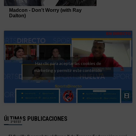
Haz clic para aceptar las cookies de
márketing y permitir este contenido
ÚLTIMAS PUBLICACIONES
3ªRFEF