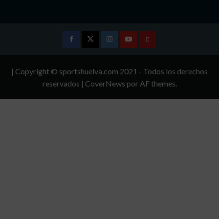
Facebook
Twitter
Instagram
Youtube
TÉRMINOS
Y
| Copyright © sportshuelva.com 2021 - Todos los derechos
CONDICIONES
reservados
|
CoverNews
por AF themes.
DE
USO