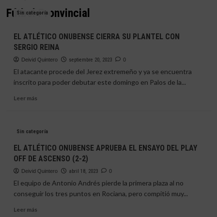
Fútbol Pronvincial
Sin categoría
EL ATLÉTICO ONUBENSE CIERRA SU PLANTEL CON
SERGIO REINA
Deivid Quintero
septiembre 20, 2023
0
El atacante procede del Jerez extremeño y ya se encuentra
inscrito para poder debutar este domingo en Palos de la...
Leer
Leer más
más
sobre
EL
Sin categoría
ATLÉTICO
ONUBENSE
EL ATLÉTICO ONUBENSE APRUEBA EL ENSAYO DEL PLAY
CIERRA
OFF DE ASCENSO (2-2)
SU
PLANTEL
Deivid Quintero
abril 18, 2023
0
CON
El equipo de Antonio Andrés pierde la primera plaza al no
SERGIO
conseguir los tres puntos en Rociana, pero compitió muy...
REINA
Leer
Leer más