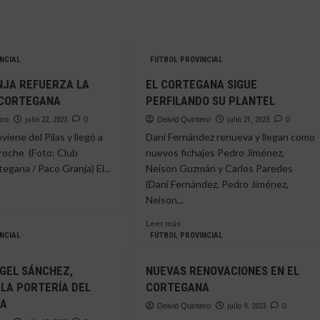
NCIAL
FÚTBOL PROVINCIAL
NJA REFUERZA LA
EL CORTEGANA SIGUE
 CORTEGANA
PERFILANDO SU PLANTEL
ero
julio 22, 2023
0
Deivid Quintero
julio 21, 2023
0
oviene del Pilas y llegó a
Dani Fernández renueva y llegan como
Aroche (Foto: Club
nuevos fichajes Pedro Jiménez,
egana / Paco Granja) El...
Neison Guzmán y Carlos Paredes
(Dani Fernández, Pedro Jiménez,
Neison...
e
Leer
Leer más
O
más
NCIAL
FÚTBOL PROVINCIAL
NJA
sobre
UERZA
EL
GEL SÁNCHEZ,
NUEVAS RENOVACIONES EN EL
CORTEGANA
A
LA PORTERÍA DEL
CORTEGANA
SIGUE
NA
PERFILANDO
Deivid Quintero
julio 9, 2023
0
TEGANA
SU