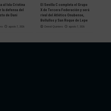
 al Isla Cristina
El Sevilla C completa el Grupo
r la defensa del
X de Tercera Federación y será
cto de Dani
rival del Atlético Onubense,
Bollullos y San Roque de Lepe
ero
agosto 7, 2026
Deivid Quintero
agosto 7, 2026