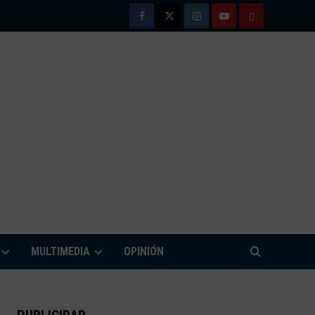
Facebook
Twitter
Instagram
Youtube
TÉRMINOS
Y
CONDICIONE
DE
USO
M
MULTIMEDIA
OPINIÓN