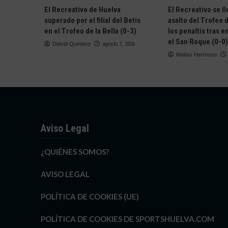
LA
El Recreativo de Huelva
El Recreativo se ll
FINAL
superado por el filial del Betis
asalto del Trofeo d
EN
en el Trofeo de la Bella (0-3)
los penaltis tras 
SEGUNDA
el San Roque (0-0)
Deivid Quintero
agosto 7, 2026
ANDALUZA
Matias Hermoso
Aviso Legal
¿QUIÉNES SOMOS?
AVISO LEGAL
POLÍTICA DE COOKIES (UE)
POLÍTICA DE COOKIES DE SPORTSHUELVA.COM