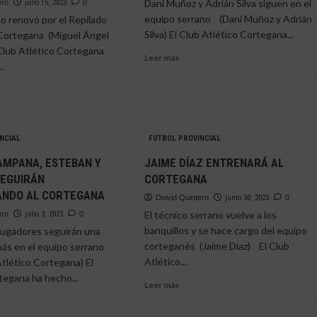
Dani Muñoz y Adrián Silva siguen en el
ero
julio 15, 2023
0
PLANTEL
equipo serrano (Dani Muñoz y Adrián
o renovó por el Repilado
Silva) El Club Atlético Cortegana...
 Cortegana (Miguel Ángel
Club Atlético Cortegana
Leer
Leer más
..
más
sobre
NUEVAS
RENOVACIONES
e
EN
UEL
EL
NCIAL
FÚTBOL PROVINCIAL
EL
CORTEGANA
HEZ,
AMPANA, ESTEBAN Y
JAIME DÍAZ ENTRENARÁ AL
UERZA
SEGUIRÁN
CORTEGANA
ANDO AL CORTEGANA
TERÍA
Deivid Quintero
junio 30, 2023
0
El técnico serrano vuelve a los
ero
julio 3, 2023
0
TEGANA
banquillos y se hace cargo del equipo
jugadores seguirán una
corteganés (Jaime Díaz) El Club
ás en el equipo serrano
Atlético...
Atlético Cortegana) El
tegana ha hecho...
Leer
Leer más
más
sobre