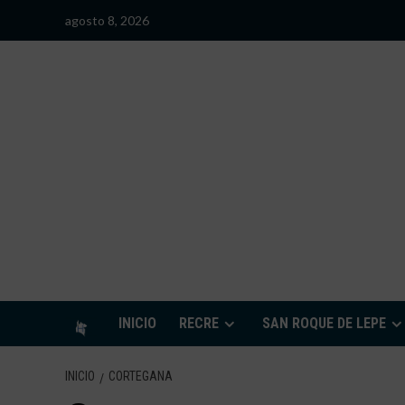
Saltar
agosto 8, 2026
al
contenido
S
INICIO
RECRE
SAN ROQUE DE LEPE
INICIO
CORTEGANA