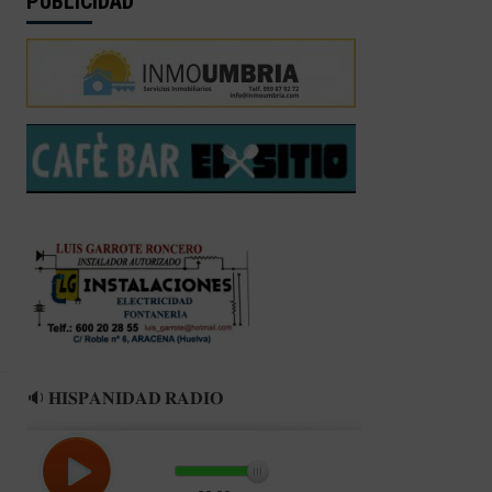
PUBLICIDAD
🔉 𝐇𝐈𝐒𝐏𝐀𝐍𝐈𝐃𝐀𝐃 𝐑𝐀𝐃𝐈𝐎