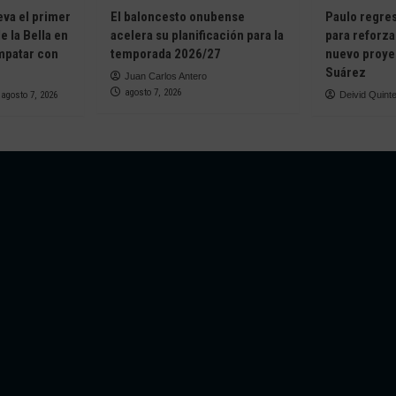
eva el primer
El baloncesto onubense
Paulo regresa
e la Bella en
acelera su planificación para la
para reforza
empatar con
temporada 2026/27
nuevo proye
Suárez
Juan Carlos Antero
agosto 7, 2026
agosto 7, 2026
Deivid Quint