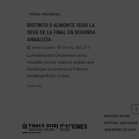
EL
sobr
CORTEGANA
ALEJ
ANUNCIA
FÚTBOL PROVINCIAL
CHA
MÁS
EST
RIOTINTO O ALMONTE SERÁ LA
RENOVACIONES
Y
SEDE DE LA FINAL EN SEGUNDA
ALB
ANDALUZA
SEGU
CAP
Deivid Quintero
abril 26, 2023
0
AL
La Federación Onubense se ha
COR
reunido con los cuatros clubes que
luchan por el ascenso a Primera
Andaluza (Foto: Cuna...
Leer
Leer más
más
sobre
RIOTINTO
P
O
1
ALMONTE
NOTICIAS RECRE
d
SERÁ
NOTICIAS SAN ROQUE
ÚLTIMAS PUBLICACIONES
LA
e
NOTICIAS RECRE
RECRE
SAN ROQUE DE LEPE
SEDE
DE