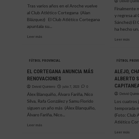
Deivid Quint
que
Tras varios años en el Aroche vuelve
Finalmente n
desciende
al Club Atlético Cortegana (Alan
y regresa al
a
Blázquez) El Club Atlético Cortegana
Sánchez) El 
Segunda
apuntala su...
Andaluza
ha hecho un.
Leer
Leer más
Leer
Leer más
más
más
sobre
sobr
ALAN
MIG
REGRESA
FÚTBOL PROVINCIAL
FÚTBOL PROVI
ÁNG
AL
SÁNC
EL CORTEGANA ANUNCIA MÁS
ALEJO, CH
CORTEGANA
REF
RENOVACIONES
ALBERTO 
LA
CAPITANE
POR
Deivid Quintero
julio 7, 2023
0
DEL
Álex Blanquiño, Álvaro Fariña, Nico
Deivid Quint
COR
Silva, Rafa González y Samu Florido
Los cuatros 
siguen un año más (Álex Blanquiño,
temporada m
Álvaro Fariña, Nico...
(Foto: Club 
Atlético Cor
Leer
Leer más
más
Leer
Leer más
sobre
más