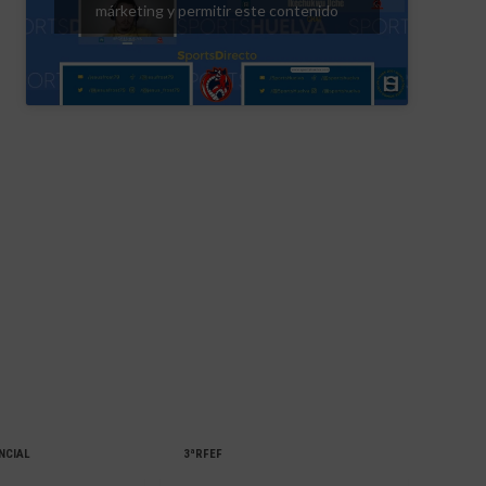
márketing y permitir este contenido
NCIAL
3ªRFEF