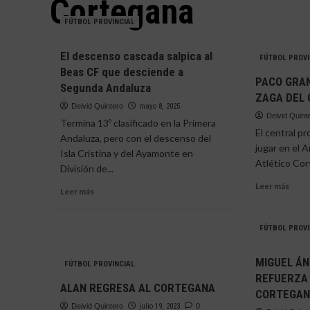
Cortegana
FÚTBOL PROVINCIAL
El descenso cascada salpica al
FÚTBOL PROVI
Beas CF que desciende a
PACO GRA
Segunda Andaluza
ZAGA DEL
Deivid Quintero
mayo 8, 2025
Deivid Quint
Termina 13º clasificado en la Primera
El central pr
Andaluza, pero con el descenso del
jugar en el 
Isla Cristina y del Ayamonte en
Atlético Cort
División de...
Leer
Leer más
Leer
Leer más
más
más
sobr
sobre
PAC
El
FÚTBOL PROVI
GRA
descenso
REF
cascada
MIGUEL ÁN
LA
FÚTBOL PROVINCIAL
salpica
ZAG
REFUERZA 
al
ALAN REGRESA AL CORTEGANA
DEL
CORTEGA
Beas
COR
Deivid Quintero
julio 19, 2023
0
CF