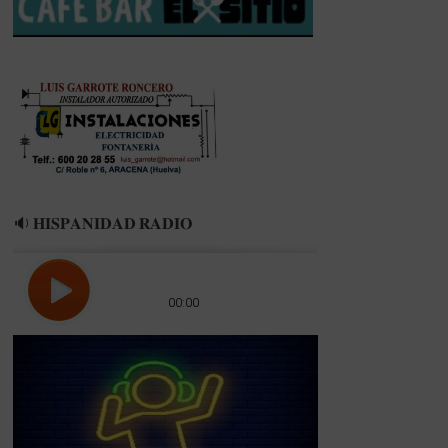
EL
MUNDIAL
DE
BÁDMINTON
EN
MADRID
🔉 𝐇𝐈𝐒𝐏𝐀𝐍𝐈𝐃𝐀𝐃 𝐑𝐀𝐃𝐈𝐎