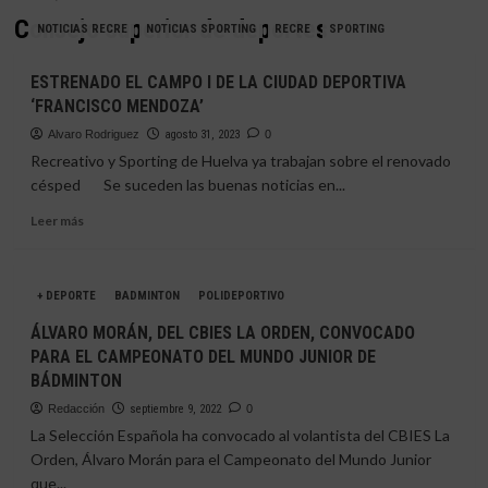
Consejo superior de deportes
NOTICIAS RECRE
NOTICIAS SPORTING
RECRE
SPORTING
ESTRENADO EL CAMPO I DE LA CIUDAD DEPORTIVA
‘FRANCISCO MENDOZA’
Alvaro Rodriguez
agosto 31, 2023
0
Recreativo y Sporting de Huelva ya trabajan sobre el renovado
césped Se suceden las buenas noticias en...
Leer
Leer más
más
sobre
ESTRENADO
+ DEPORTE
BADMINTON
POLIDEPORTIVO
EL
CAMPO
ÁLVARO MORÁN, DEL CBIES LA ORDEN, CONVOCADO
I
PARA EL CAMPEONATO DEL MUNDO JUNIOR DE
DE
BÁDMINTON
LA
CIUDAD
Redacción
septiembre 9, 2022
0
DEPORTIVA
La Selección Española ha convocado al volantista del CBIES La
‘FRANCISCO
Orden, Álvaro Morán para el Campeonato del Mundo Junior
MENDOZA’
que...