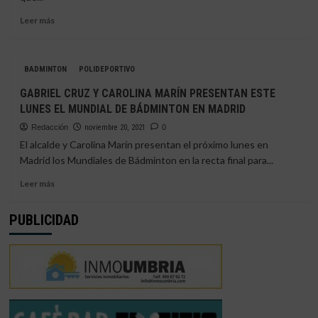
Leer
Leer más
más
sobre
ÁLVARO
BADMINTON
POLIDEPORTIVO
MORÁN,
DEL
GABRIEL CRUZ Y CAROLINA MARÍN PRESENTAN ESTE
CBIES
LUNES EL MUNDIAL DE BÁDMINTON EN MADRID
LA
ORDEN,
Redacción
noviembre 20, 2021
0
CONVOCADO
El alcalde y Carolina Marín presentan el próximo lunes en
PARA
Madrid los Mundiales de Bádminton en la recta final para...
EL
CAMPEONATO
Leer
Leer más
DEL
más
MUNDO
sobre
PUBLICIDAD
JUNIOR
GABRIEL
DE
CRUZ
BÁDMINTON
Y
CAROLINA
MARÍN
PRESENTAN
ESTE
LUNES