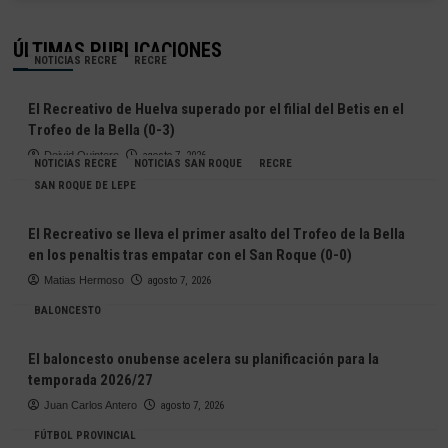
ÚLTIMAS PUBLICACIONES
NOTICIAS RECRE
RECRE
El Recreativo de Huelva superado por el filial del Betis en el
Trofeo de la Bella (0-3)
Deivid Quintero
agosto 7, 2026
NOTICIAS RECRE
NOTICIAS SAN ROQUE
RECRE
SAN ROQUE DE LEPE
El Recreativo se lleva el primer asalto del Trofeo de la Bella
en los penaltis tras empatar con el San Roque (0-0)
Matias Hermoso
agosto 7, 2026
BALONCESTO
El baloncesto onubense acelera su planificación para la
temporada 2026/27
Juan Carlos Antero
agosto 7, 2026
FÚTBOL PROVINCIAL