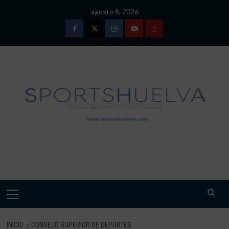
Saltar
agosto 8, 2026
al
contenido
Facebook
Twitter
Instagram
Youtube
TÉRMINOS
Y
CONDICIONES
DE
USO
SPORTSHUELVA.
Menú
primario
INICIO
CONSEJO SUPERIOR DE DEPORTES