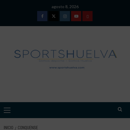
Saltar
agosto 8, 2026
al
contenido
Facebook
Twitter
Instagram
Youtube
TÉRMINOS
Y
CONDICIONES
DE
USO
SPORTSHUELVA.
Menú
primario
INICIO
CONQUENSE