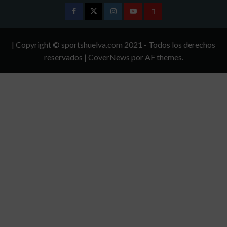
Facebook
Twitter
Instagram
Youtube
TÉRMINOS
Y
| Copyright © sportshuelva.com 2021 - Todos los derechos
CONDICIONES
reservados
|
CoverNews
por AF themes.
DE
USO