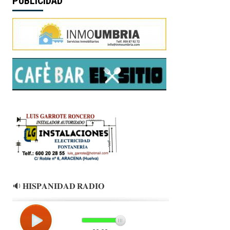
PUBLICIDAD
🔉 𝐇𝐈𝐒𝐏𝐀𝐍𝐈𝐃𝐀𝐃 𝐑𝐀𝐃𝐈𝐎