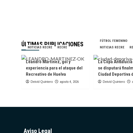
FÚTBOL FEMENINO
ÚLTIMAS PUBLICACIONES
NOTICIAS RECRE
RECRE
NOTICIAS RECRE
R
Leandro Martínez, gol y
La Copa Andalucí
experiencia para el ataque del
se disputará final
Recreativo de Huelva
Ciudad Deportiva 
Deivid Quintero
agosto 4, 2026
Deivid Quintero
Aviso Legal