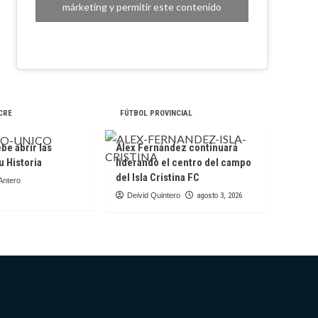
márketing y permitir este contenido
CRE
FÚTBOL PROVINCIAL
be abrir las
Álex Fernández continuará
u Historia
liderando el centro del campo
del Isla Cristina FC
Antero
Deivid Quintero
agosto 3, 2026