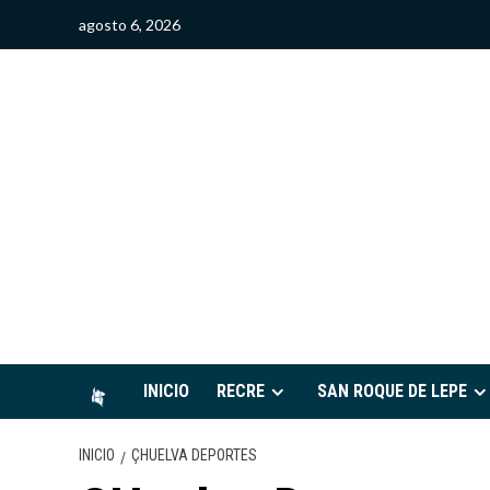
Saltar
agosto 6, 2026
al
contenido
S
INICIO
RECRE
SAN ROQUE DE LEPE
INICIO
ÇHUELVA DEPORTES