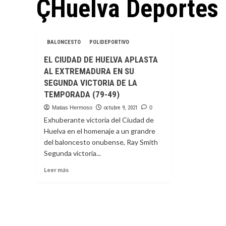
ÇHuelva Deportes
BALONCESTO
POLIDEPORTIVO
EL CIUDAD DE HUELVA APLASTA
AL EXTREMADURA EN SU
SEGUNDA VICTORIA DE LA
TEMPORADA (79-49)
Matias Hermoso
octubre 9, 2021
0
Exhuberante victoria del Ciudad de
Huelva en el homenaje a un grandre
del baloncesto onubense, Ray Smith
Segunda victoria...
Leer
Leer más
más
sobre
EL
CIUDAD
DE
HUELVA