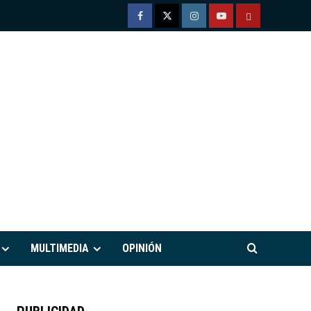
Facebook
Twitter
Instagram
Youtube
TÉRMINOS
Y
CONDICIONE
DE
USO
M
MULTIMEDIA
OPINIÓN