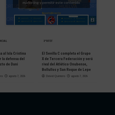
márketing y permitir este contenido
NCIAL
3ªRFEF
 al Isla Cristina
El Sevilla C completa el Grupo
r la defensa del
X de Tercera Federación y será
cto de Dani
rival del Atlético Onubense,
Bollullos y San Roque de Lepe
ero
agosto 7, 2026
Deivid Quintero
agosto 7, 2026