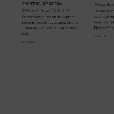
RUM
SPORTING, DIECISÉIS»
Y
Matias Her
AL
CHINI
La centrocam
Redacción
agosto 7, 2021
0
ESP
DICEN
convierte en
La centrocampista ex del Logroño,
ADIÓS
Sporting de
comentó que le gusta tener el balón
AL
Pizarro Mingo
Chini también atendió con motivo
SPORTING
del...
Leer
Leer más
más
Leer
Leer más
sobr
más
CHIN
sobre
QUI
CHINI
FICH
|
DEL
«SUMARÉ
SPO
EN
DE
LA
HUEL
ÉLITE
LOS
MISMOS
AÑOS
QUE
EL
SPORTING,
DIECISÉIS»