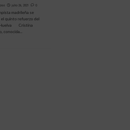
BO
DE
moso
julio 26, 2021
0
LA
pista madrileña se
ANYOL
MEJOR
 el quinto refuerzo del
MANERA
 Huelva Cristina
A
, conocida...
ESA
SEMIFINAL»
e
I,
NTO
AJE
RTING
VA