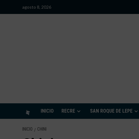
Saltar
agosto 8, 2026
al
contenido
S
INICIO
RECRE
SAN ROQUE DE LEPE
INICIO
CHINI