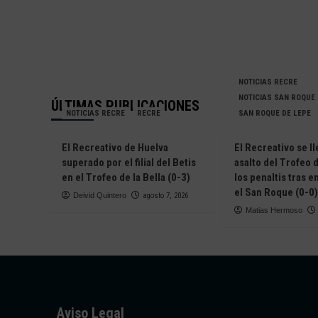
NOTICIAS RECRE
NOTICIAS SAN ROQUE
ÚLTIMAS PUBLICACIONES
NOTICIAS RECRE
RECRE
SAN ROQUE DE LEPE
El Recreativo de Huelva
El Recreativo se ll
superado por el filial del Betis
asalto del Trofeo d
en el Trofeo de la Bella (0-3)
los penaltis tras 
el San Roque (0-0)
Deivid Quintero
agosto 7, 2026
Matias Hermoso
Aviso Legal