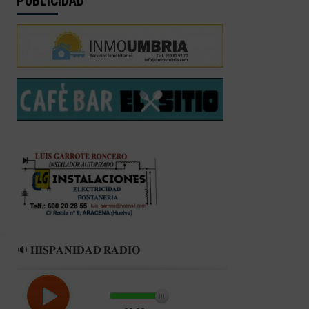
PUBLICIDAD
🔉 𝐇𝐈𝐒𝐏𝐀𝐍𝐈𝐃𝐀𝐃 𝐑𝐀𝐃𝐈𝐎