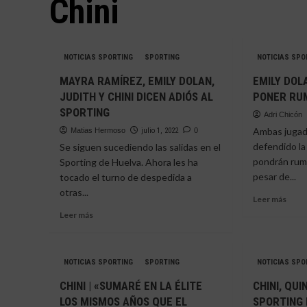
Chini
NOTICIAS SPORTING
SPORTING
NOTICIAS SPO
MAYRA RAMÍREZ, EMILY DOLAN,
EMILY DOL
JUDITH Y CHINI DICEN ADIÓS AL
PONER RU
SPORTING
Adri Chicón
Ambas jugad
Matias Hermoso
julio 1, 2022
0
defendido la
Se siguen sucediendo las salidas en el
pondrán rum
Sporting de Huelva. Ahora les ha
pesar de...
tocado el turno de despedida a
otras...
Leer
Leer más
más
Leer
Leer más
sobr
más
EMIL
sobre
DOL
MAYRA
Y
NOTICIAS SPORTING
SPORTING
NOTICIAS SPO
RAMÍREZ,
CHIN
EMILY
CHINI | «SUMARÉ EN LA ÉLITE
CHINI, QUI
POD
DOLAN,
LOS MISMOS AÑOS QUE EL
SPORTING 
PON
JUDITH