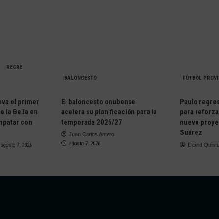
RECRE
BALONCESTO
FÚTBOL PROVI
eva el primer
El baloncesto onubense
Paulo regresa
e la Bella en
acelera su planificación para la
para reforza
empatar con
temporada 2026/27
nuevo proye
Suárez
Juan Carlos Antero
agosto 7, 2026
agosto 7, 2026
Deivid Quint