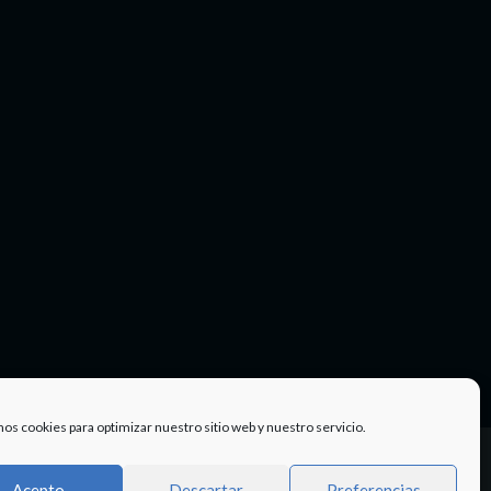
mos cookies para optimizar nuestro sitio web y nuestro servicio.
Facebook
Twitter
Instagram
Youtube
TÉRMINOS
Acepto
Descartar
Preferencias