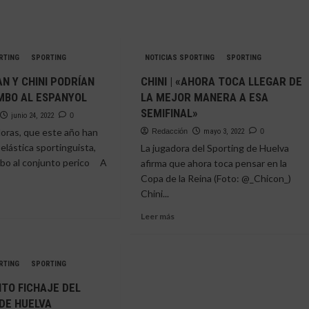
RTING
SPORTING
NOTICIAS SPORTING
SPORTING
AN Y CHINI PODRÍAN
CHINI | «AHORA TOCA LLEGAR DE
MBO AL ESPANYOL
LA MEJOR MANERA A ESA
SEMIFINAL»
junio 24, 2022
0
oras, que este año han
Redacción
mayo 3, 2022
0
 elástica sportinguista,
La jugadora del Sporting de Huelva
bo al conjunto perico A
afirma que ahora toca pensar en la
Copa de la Reina (Foto: @_Chicon_)
Chini...
Leer
Leer más
e
más
Y
sobre
AN
CHINI
RTING
SPORTING
|
I
«AHORA
NTO FICHAJE DEL
RÍAN
TOCA
DE HUELVA
ER
LLEGAR