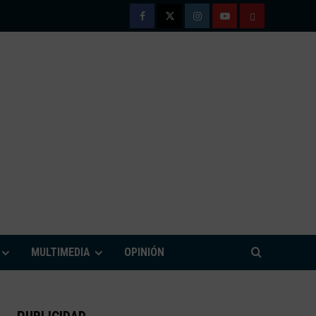
Facebook
Twitter
Instagram
Youtube
TÉRMINOS
Y
CONDICIONE
DE
USO
M
MULTIMEDIA
OPINIÓN